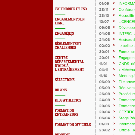
>
01/09
INFORMA
>
CALENDRIER ET CSO
28/11
Conférenc
>
23/10
Accueillir
ENGAGEMENTS EN
cardiovas
>
10/07
LICENCES
LIGNE
>
09/05
Développ
>
04/05
INTERCL
ENGAGÉ(E)S
>
24/03
Assises d
RÈGLEMENTS ET
>
02/02
Labellisa
CHALLENGES
>
30/01
Formalise
>
20/01
Engageme
CENTRE
DÉPARTEMENTAL
>
11/01
CNDS: dé
D'AIDE À
>
04/11
« Mécénat
L'ENTRAÎNEMENT
sources d
>
11/10
Meeting 
SÉLECTIONS
>
06/09
Elle arrive.
>
05/09
Réouvert
BILANS
>
26/08
Procédures
>
24/08
Formatio
KIDS ATHLETICS
>
20/06
Formatio
FORMATION
>
20/04
CERTIFI
ENTRAINEURS
>
06/04
Stage Rég
>
01/03
Informat
FORMATION OFFICIELS
>
23/02
Officiel 