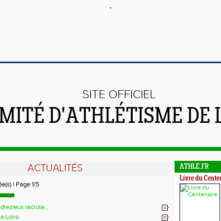
SITE OFFICIEL
MITÉ D'ATHLÉTISME DE 
ACTUALITÉS
ATHLE.FR
Livre du Cente
ée(s) | Page 1/5
drezieux recrute...
la Loire