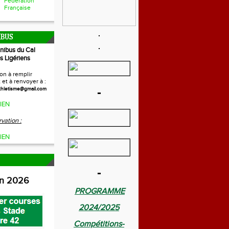
Fédération
Française
IBUS
inibus du Cal
s Ligériens
on à remplir
et à renvoyer à :
-
thletisme@gmail.com
IEN
vation :
IEN
-
on 2026
PROGRAMME
2024/2025
Compétitions-