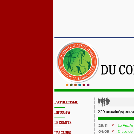
DU CO
L'ATHLETISME
229 actualité(s) trouv
INFOS FFA
LE COMITE
>
29/11
Le Fac An
>
04/09
Clubs de 
LES CLUBS