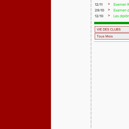
>
12/11
Examen Ré
>
29/10
Examen de
>
12/10
Les diplô
(VAE)