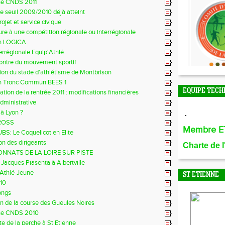
e CNDS 2011
 le seuil 2009/2010 déjà atteint
ojet et service civique
re à une compétition régionale ou interrégionale
n LOGICA
terrégionale Equip'Athlé
ontre du mouvement sportif
ion du stade d'athlétisme de Montbrison
n Tronc Commun BEES 1
EQUIPE TECH
ation de la rentrée 2011 : modifications financières
dministrative
 à Lyon ?
ROSS
Membre E
S: Le Coquelicot en Elite
on des dirigeants
Charte de 
NNATS DE LA LOIRE SUR PISTE
 Jacques Piasenta à Albertville
 Athlé-Jeune
ST ETIENNE
10
ongs
n de la course des Gueules Noires
e CNDS 2010
e de la perche à St Etienne