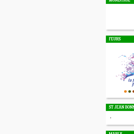
MONISTROL
FEURS
ST JEAN BON