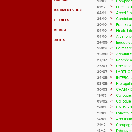
RUNNING
>
18/02
Campagn
>
01/12
Effectifs:
DOCUMENTATION
>
04/11
Appel à pr
>
26/10
Candidatu
LICENCES
>
20/10
Formatio
>
MEDICAL
04/10
Finale In
>
04/10
A La renc
OUTILS
>
24/09
Inaugurat
>
16/09
Formatio
>
25/08
Administr
>
27/07
Rentrée a
>
25/07
Une salle
>
20/07
LABEL C
>
24/05
INTERCLUB
>
03/05
Prorogati
>
30/03
CHAMPIO
>
19/03
Colloque:
>
09/02
Colloque
>
19/01
CNDS 20
>
19/01
Lancers l
>
14/01
Annulatio
>
21/12
Campagn
>
15/12
Découvert