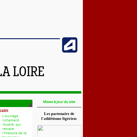
LA LOIRE
Mises à jour du site
naire
Les partenaire de
L'ouvrage
l'athlétisme ligérien:
richement
illustré, qui
retrace
l’Histoire de la