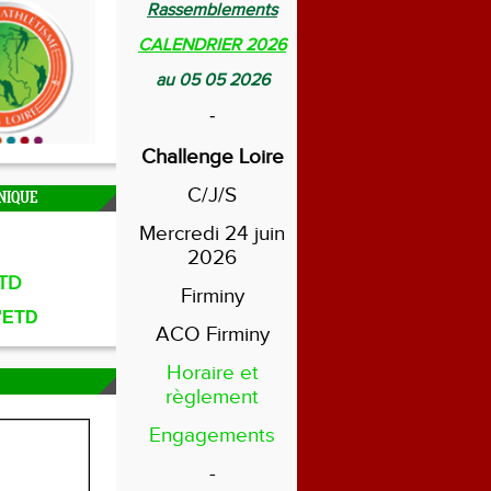
Rassemblements
CALENDRIER 2026
au 05 05 2026
-
Challenge Loire
C/J/S
NIQUE
Mercredi 24 juin
2026
TD
Firminy
l'ETD
ACO Firminy
Horaire et
règlement
Engagements
-