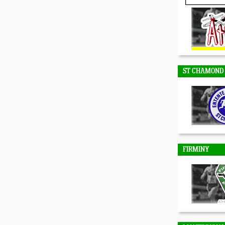
DUNIERES
ST CHAMOND
FIRMINY