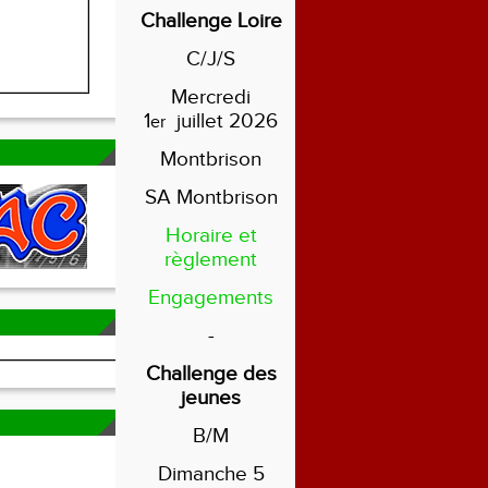
Challenge Loire
C/J/S
Mercredi
1
juillet 2026
er
Montbrison
SA Montbrison
Horaire et
règlement
Engagements
-
Challenge des
jeunes
B/M
Dimanche 5