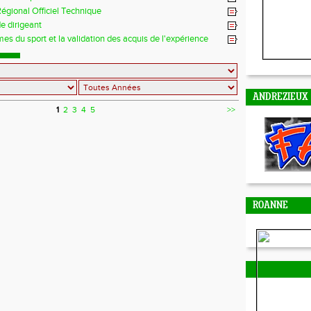
gional Officiel Technique
 dirigeant
mes du sport et la validation des acquis de l'expérience
ANDREZIEUX
1
2
3
4
5
>>
ROANNE