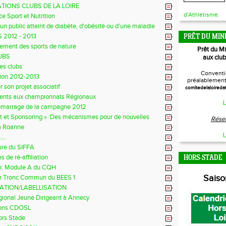
TIONS CLUBS DE LA LOIRE
d'Athlétisme.
e Sport et Nutrition
 un public atteint de diabète, d'obésité ou d'une maladie
culaire
 2012 - 2013
PRÊT DU MIN
ement des sports de nature
Prêt du M
UBS
aux club
es clubs
Conventi
tion 2012-2013
préalablement 
r son projet associatif
comitedelaloireda
nts aux championnats Régionaux
L
marrage de la campagne 2012
 et Sponsoring » :Des mécanismes pour de nouvelles
Réser
e financements ?
à Roanne
L
...
ure du SIFFA
 de ré-affiliation
HORS-STADE
n: Module A du CQH
Sais
n Tronc Commun du BEES 1
CATION/LABELLISATION
ional Jeune Dirigeant à Annecy
ions CDOSL
Hors Stade