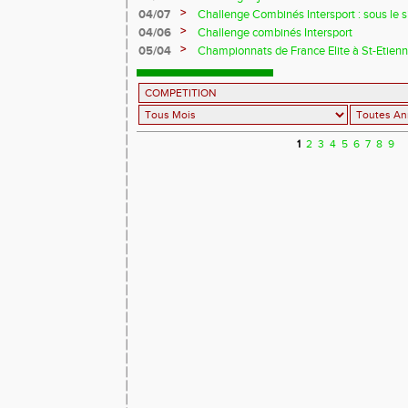
>
04/07
Challenge Combinés Intersport : sous le si
>
04/06
Challenge combinés Intersport
>
05/04
Championnats de France Elite à St-Etienne 
1
2
3
4
5
6
7
8
9