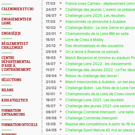
>
17/03
France cross Carhaix - déplacement co
>
CALENDRIER ET CSO
24/07
Challenge des jeunes: L'avenir se prépare.
>
06/07
Challenge Loire 2025: Les résultats
ENGAGEMENTS EN
>
17/03
Intercomités ce dimanche à Aubière
LIGNE
>
10/02
Challenge Bobin : La loire 2ème en garço
>
20/01
Championnats de la Loire BM en salle
ENGAGÉ(E)S
>
15/01
Loire de Cross à Mably
RÈGLEMENTS ET
>
20/12
Des récompenses et des souvenirs
CHALLENGES
>
25/03
On a lancé à Roanne ce samedi...
>
19/03
Match Benjamin et minime au stadium Pe
CENTRE
DÉPARTEMENTAL
>
14/07
Challenge Loire 2022 : les classements
D'AIDE À
>
11/07
Challenge des Jeunes 2022 : Le Fac devan
L'ENTRAÎNEMENT
>
09/04
Retour du challenge des lancer !
SÉLECTIONS
>
21/03
Match Intercomités à Aubière : un bel espri
>
20/02
Challenge Bobin : Les filles de la Loire l'
BILANS
>
10/01
Championnats de la Loire de Cross-countr
>
19/07
Challenge Loire 2021 : Les lauréats
KIDS ATHLETICS
>
15/07
Challenge des jeunes 2021: une saison cou
FORMATION
>
08/07
Challenge Combiné Intersport : une belle s
ENTRAINEURS
>
09/06
Challenge Combinés Intersport
>
13/05
Reprise des compétitions à partir du 19 mai
FORMATION OFFICIELS
>
04/05
Challenge Sport Nature 42 mis en place p