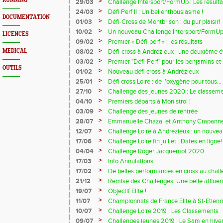
Loire
RUNNING
>
29/03
Challenge Intersport/FormUp : Les résulta
>
24/03
Défi Perf II : Un bel enthousiasme !
DOCUMENTATION
>
01/03
Défi-Cross de Montbrison : du pur plaisir!
>
10/02
Un nouveau Challenge Intersport/FormUp 
LICENCES
>
09/02
Premier « Défi-perf » : les résultats
>
MEDICAL
08/02
Défi-cross à Andrézieux : une deuxième é
>
03/02
Premier "Défi-Perf" pour les benjamins e
OUTILS
>
01/02
Nouveau défi cross à Andrézieux
>
25/01
Défi cross Loire : de l'oxygène pour tous...
>
27/10
Challenge des jeunes 2020 : Le classem
>
04/10
Premiers départs à Monistrol !
>
03/09
Challenge des jeunes de rentrée
>
28/07
Emmanuelle Chazal et Anthony Crapanne
Loire
>
12/07
Challenge Loire à Andrezieux : un nouvea
>
17/06
Challenge Loire fin juillet : Dates en ligne!
>
04/04
Challenge Roger Jacquemot 2020
>
17/03
Info Annulations
>
17/02
De belles performances en cross au chall
>
21/12
Remise des Challenges: Une belle affluen
>
19/07
Objectif Elite !
>
11/07
Championnats de France Elite à St-Etien
>
10/07
Challenge Loire 2019 : Les Classements
>
09/07
Challenges jeunes 2019 : Le Sam en hiver