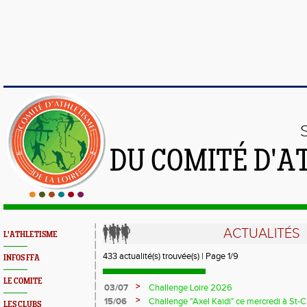
DU COMITÉ D'A
ACTUALITÉS
L'ATHLETISME
433 actualité(s) trouvée(s) | Page 1/9
INFOS FFA
LE COMITE
>
03/07
Challenge Loire 2026
>
15/06
Challenge "Axel Kaidi" ce mercredi à St
LES CLUBS