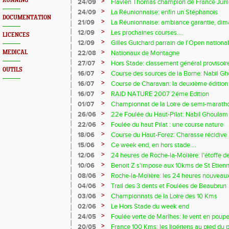
RUNNING
>
24/09
Flavien Thomas champion de France Juni
>
24/09
La Réunionnaise: enfin un Stéphanois
DOCUMENTATION
>
21/09
La Réunionnaise: ambiance garantie, di
>
12/09
Les prochaines courses....
LICENCES
>
12/09
Gilles Guichard parrain de l'Open national 
>
MEDICAL
22/08
Nationaux de Montagne
>
27/07
Hors Stade: classement général provisoir
OUTILS
départemental
>
16/07
Course des sources de la Borne: Nabil Gho
>
16/07
Course de Charavan: la deuxième édition s
>
16/07
RAID NATURE 2007 2éme Edition
>
01/07
Championnat de la Loire de semi-marath
>
26/06
22e Foulée du Haut-Pilat: Nabil Ghoulam
>
22/06
Foulée du haut Pilat : une course nature
>
18/06
Course du Haut-Forez: Charasse récidive
>
15/06
Ce week end, en hors stade....
>
12/06
24 heures de Roche-la-Molière: l'étoffe d
>
10/06
Benoit Z s'impose aux 10kms de St Etien
>
08/06
Roche-la-Molière: les 24 heures nouveaux 
>
04/06
Trail des 3 dents et Foulées de Beaubrun
>
03/06
Championnats de la Loire des 10 Kms
>
02/06
Le Hors Stade du week end
>
24/05
Foulée verte de Marlhes: le vent en poup
>
20/05
France 100 Kms: les ligériens au pied du