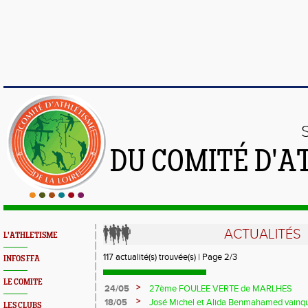
DU COMITÉ D'A
ACTUALITÉS
L'ATHLETISME
117 actualité(s) trouvée(s) | Page 2/3
INFOS FFA
LE COMITE
>
24/05
27ème FOULEE VERTE de MARLHES
>
18/05
José Michel et Alida Benmahamed vainqu
LES CLUBS