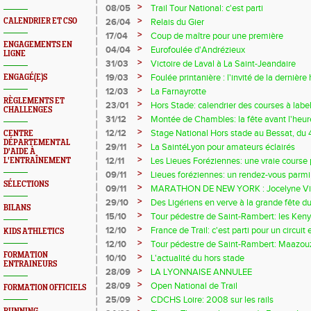
>
08/05
Trail Tour National: c'est parti
>
CALENDRIER ET CSO
26/04
Relais du Gier
>
17/04
Coup de maître pour une première
ENGAGEMENTS EN
>
04/04
Eurofoulée d'Andrézieux
LIGNE
>
31/03
Victoire de Laval à La Saint-Jeandaire
>
19/03
Foulée printanière : l'invité de la dernière
ENGAGÉ(E)S
>
12/03
La Farnayrotte
RÈGLEMENTS ET
>
23/01
Hors Stade: calendrier des courses à labe
CHALLENGES
>
31/12
Montée de Chambles: la fête avant l'heur
>
12/12
Stage National Hors stade au Bessat, du
CENTRE
DÉPARTEMENTAL
>
29/11
La SaintéLyon pour amateurs éclairés
D'AIDE À
>
12/11
Les Lieues Foréziennes: une vraie course 
L'ENTRAÎNEMENT
>
09/11
Lieues foréziennes: un rendez-vous parmi 
SÉLECTIONS
>
09/11
MARATHON DE NEW YORK : Jocelyne Vil
>
29/10
Des Ligériens en verve à la grande fête du 
BILANS
>
15/10
Tour pédestre de Saint-Rambert: les Ken
>
12/10
France de Trail: c'est parti pour un circui
KIDS ATHLETICS
>
12/10
Tour pédestre de Saint-Rambert: Maazouzi
FORMATION
>
10/10
L'actualité du hors stade
ENTRAINEURS
>
28/09
LA LYONNAISE ANNULEE
>
28/09
Open National de Trail
FORMATION OFFICIELS
>
25/09
CDCHS Loire: 2008 sur les rails