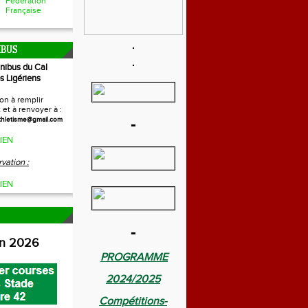
Fédération
Française
IBUS
inibus du Cal
s Ligériens
on à remplir
et à renvoyer à :
-
thletisme@gmail.com
IEN
vation :
IEN
-
on 2026
PROGRAMME
2024/2025
Compétitions-