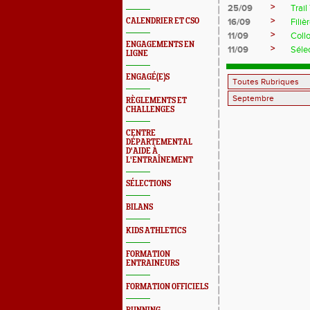
>
25/09
Trai
>
CALENDRIER ET CSO
16/09
Filiè
>
11/09
Coll
ENGAGEMENTS EN
>
11/09
Séle
LIGNE
ENGAGÉ(E)S
RÈGLEMENTS ET
CHALLENGES
CENTRE
DÉPARTEMENTAL
D'AIDE À
L'ENTRAÎNEMENT
SÉLECTIONS
BILANS
KIDS ATHLETICS
FORMATION
ENTRAINEURS
FORMATION OFFICIELS