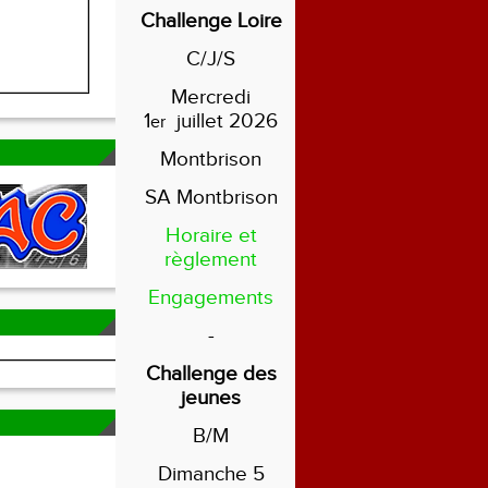
Challenge Loire
C/J/S
Mercredi
1
juillet 2026
er
Montbrison
SA Montbrison
Horaire et
règlement
Engagements
-
Challenge des
jeunes
B/M
Dimanche 5