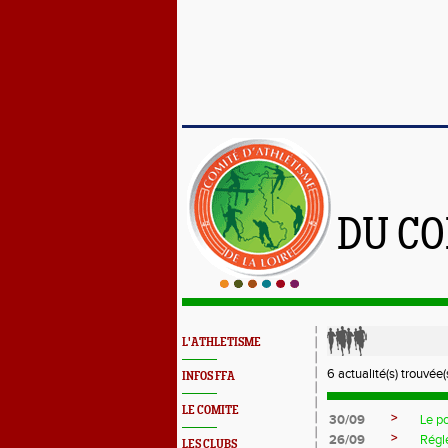
DU CO
L'ATHLETISME
6 actualité(s) trouvée(s
INFOS FFA
LE COMITE
>
30/09
Le po
>
26/09
Régl
LES CLUBS