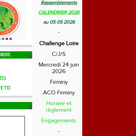
Rassemblements
CALENDRIER 2026
au 05 05 2026
-
Challenge Loire
C/J/S
NIQUE
Mercredi 24 juin
2026
TD
Firminy
l'ETD
ACO Firminy
Horaire et
règlement
Engagements
-