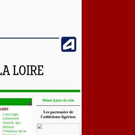
LA LOIRE
Mises à jour du site
naire
Les partenaire de
L'ouvrage
l'athlétisme ligérien:
richement
illustré, qui
retrace
l’Histoire de la