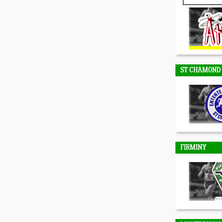
DUNIERES
ST CHAMOND
FIRMINY