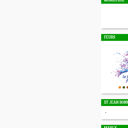
MONISTROL
FEURS
ST JEAN BON