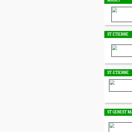
MABLY
ST ETIENNE
ST-ETIENNE
ST GENEST M