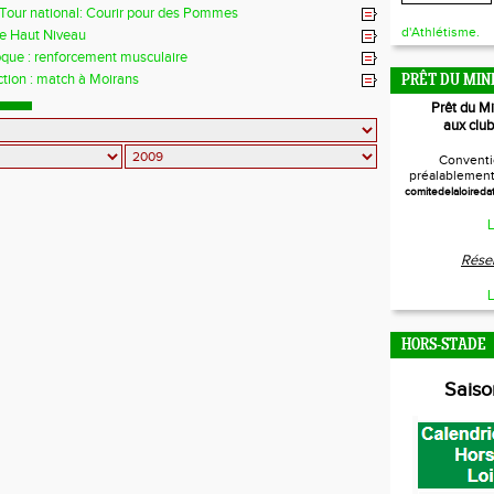
l Tour national: Courir pour des Pommes
d'Athlétisme.
re Haut Niveau
oque : renforcement musculaire
ction : match à Moirans
PRÊT DU MIN
Prêt du M
aux club
Conventi
préalablement 
comitedelaloireda
L
Réser
L
HORS-STADE
Sais