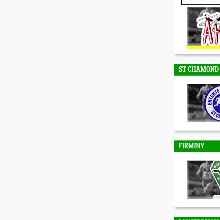
DUNIERES
ST CHAMOND
FIRMINY