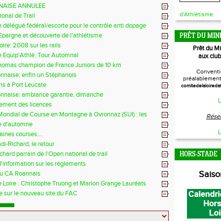
NAISE ANNULEE
d'Athlétisme.
onal de Trail
 délégué fédéral/escorte pour le contrôle anti dopage
Epargne et découverte de l'athlétisme
PRÊT DU MIN
re: 2008 sur les rails
Prêt du M
 Equip'Athlé: Tour Automnal
aux club
homas champion de France Juniors de 10 km
Conventi
nnaise: enfin un Stéphanois
préalablement 
ens à Port Leucate
comitedelaloireda
nnaise: ambiance garantie, dimanche
L
ement des licences
ondial de Course en Montagne à Ovronnaz (SUI) : les
Réser
e d'automne
L
aines courses....
di-Richard, le retour
chard parrain de l'Open national de trail
HORS-STADE
'information sur les réglements
Sais
du CA Roannais
 Loire : Christophe Truong et Marion Grange Lauréats
 sur le nouveau site du FAC