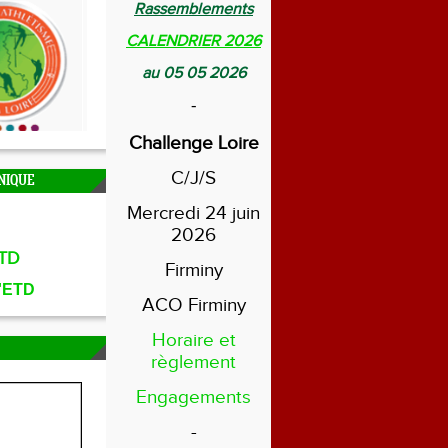
Rassemblements
CALENDRIER 2026
au 05 05 2026
-
Challenge Loire
C/J/S
NIQUE
Mercredi 24 juin
2026
TD
Firminy
l'ETD
ACO Firminy
Horaire et
règlement
Engagements
-