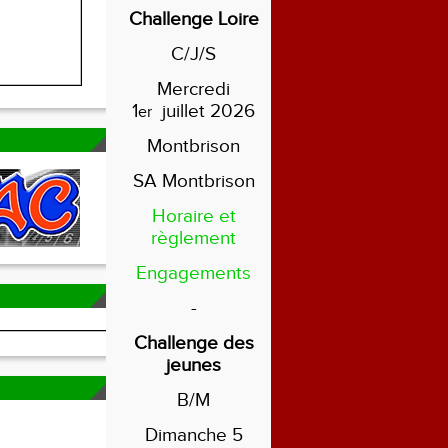
Challenge Loire
C/J/S
Mercredi
1
juillet 2026
er
Montbrison
SA Montbrison
Horaire et
règlement
Engagements
-
Challenge des
jeunes
B/M
Dimanche 5