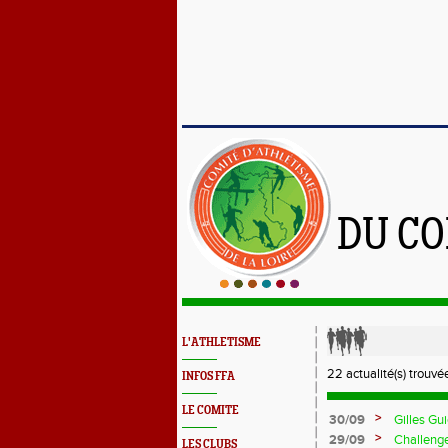
DU CO
L'ATHLETISME
22 actualité(s) trouvée
INFOS FFA
LE COMITE
>
30/09
Gilles Gu
>
29/09
Challenge
LES CLUBS