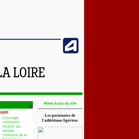
LA LOIRE
Mises à jour du site
naire
Les partenaire de
L'ouvrage
l'athlétisme ligérien:
richement
illustré, qui
retrace
l’Histoire de la