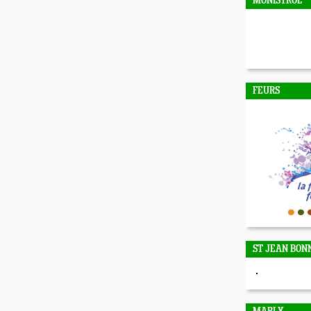
MONISTROL
FEURS
ST JEAN BON