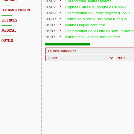
RUNNING
>
07/07
Observatoire Jeunes talents
>
07/07
Trophée Caisse d'Epargne à FIRMINY
DOCUMENTATION
>
07/07
Championnat d'Europe: objectif 10 pour J
>
03/07
Formation d'officiel: nouvelle rubrique
LICENCES
>
01/07
Marine Drapier confirme
>
MEDICAL
01/07
Championnat de la Loire de semi-marath
>
01/07
Villefranche: le demi-fond en fête
OUTILS