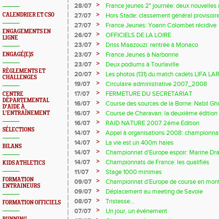
>
28/07
France jeunes 2° journée: deux nouvelles
>
CALENDRIER ET CSO
27/07
Hors Stade: classement général provisoir
départemental
>
27/07
France Jeunes: Yoann Colombet récidive
ENGAGEMENTS EN
>
26/07
OFFICIELS DE LA LOIRE
LIGNE
>
23/07
Driss Maazouzi: rentrée à Monaco
>
23/07
France Jeunes à Narbonne
ENGAGÉ(E)S
>
23/07
Deux podiums à Tourlaville
RÈGLEMENTS ET
>
20/07
Les photos (131) du match cadets LIFA L
CHALLENGES
CHARLETY
>
19/07
Circulaire administrative 2007_2008
>
17/07
FERMETURE DU SECRETARIAT
CENTRE
DÉPARTEMENTAL
>
16/07
Course des sources de la Borne: Nabil Gho
D'AIDE À
>
16/07
Course de Charavan: la deuxième édition s
L'ENTRAÎNEMENT
>
16/07
RAID NATURE 2007 2éme Edition
SÉLECTIONS
>
14/07
Appel à organisations 2008: championna
>
14/07
La vie est un 400m haies
BILANS
>
14/07
Championnat d'Europe espoir: Marine Drap
>
14/07
Championnats de France: les qualifiés
KIDS ATHLETICS
>
11/07
Stage 1000 minimes
FORMATION
>
09/07
Championnat d’Europe de course en monta
ENTRAINEURS
France à domicile remporte l’argent.
>
09/07
Déplacement au meeting de Savoie
>
08/07
Tristesse...
FORMATION OFFICIELS
>
07/07
Un jour, un événement