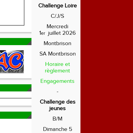
Challenge Loire
C/J/S
Mercredi
1
juillet 2026
er
Montbrison
SA Montbrison
Horaire et
règlement
Engagements
-
Challenge des
jeunes
B/M
Dimanche 5