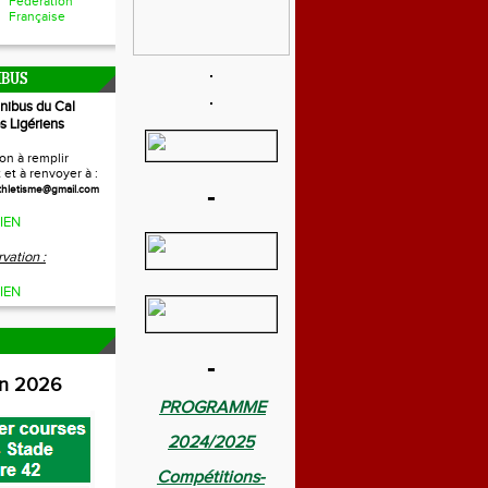
Fédération
Française
IBUS
inibus du Cal
s Ligériens
on à remplir
et à renvoyer à :
-
thletisme@gmail.com
IEN
vation :
IEN
-
on 2026
PROGRAMME
2024/2025
Compétitions-