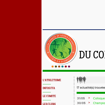
DU CO
L'ATHLETISME
17 actualité(s) trouvée(
INFOS FFA
LE COMITE
>
31/05
Colloque
>
30/05
Champion
LES CLUBS