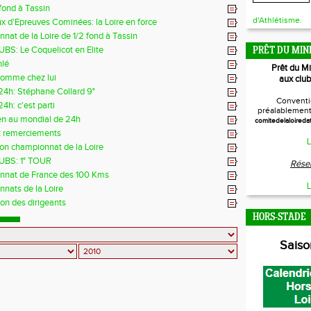
 fond à Tassin
d'Athlétisme.
x d'Epreuves Cominées: la Loire en force
at de la Loire de 1/2 fond à Tassin
BS: Le Coquelicot en Elite
PRÊT DU MIN
hlé
Prêt du M
omme chez lui
aux club
24h: Stéphane Collard 9°
Conventi
4h: c'est parti
préalablement 
ien au mondial de 24h
comitedelaloireda
t remerciements
L
ion championnat de la Loire
UBS: 1° TOUR
Réser
nat de France des 100 Kms
L
nats de la Loire
on des dirigeants
HORS-STADE
Sais