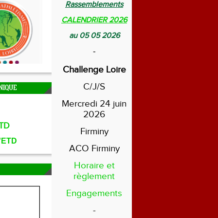
Rassemblements
CALENDRIER 2026
au 05 05 2026
-
Challenge Loire
C/J/S
NIQUE
Mercredi 24 juin
2026
TD
Firminy
l'ETD
ACO Firminy
Horaire et
règlement
Engagements
-