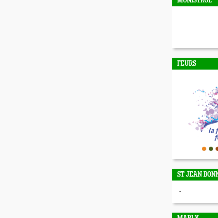
MONISTROL
FEURS
ST JEAN BON