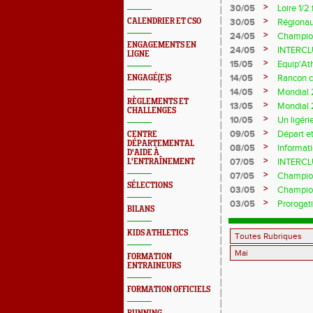
>
30/05
Loire 1/2
>
CALENDRIER ET CSO
30/05
Régionau
>
24/05
Championn
ENGAGEMENTS EN
>
24/05
INTERCLU
LIGNE
>
15/05
Equip'At
>
14/05
Rancon c
ENGAGÉ(E)S
>
14/05
Mondial 
RÈGLEMENTS ET
>
13/05
Mondial 2
CHALLENGES
>
10/05
Un ligér
>
09/05
Départ e
CENTRE
DÉPARTEMENTAL
>
08/05
Informat
D'AIDE À
>
07/05
INTERCL
L'ENTRAÎNEMENT
>
07/05
Champion
SÉLECTIONS
>
03/05
Champion
>
03/05
Prorogati
BILANS
KIDS ATHLETICS
FORMATION
ENTRAINEURS
FORMATION OFFICIELS