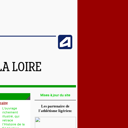
LA LOIRE
Mises à jour du site
naire
Les partenaire de
L'ouvrage
l'athlétisme ligérien:
richement
illustré, qui
retrace
l’Histoire de la