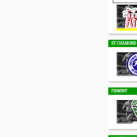
DUNIERES
ST CHAMOND
FIRMINY