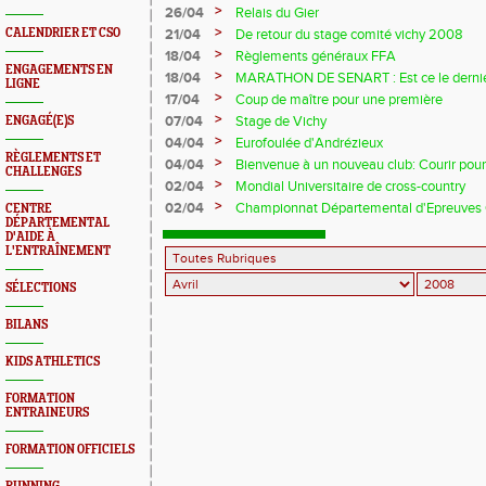
>
26/04
Relais du Gier
>
CALENDRIER ET CSO
21/04
De retour du stage comité vichy 2008
>
18/04
Règlements généraux FFA
ENGAGEMENTS EN
>
18/04
MARATHON DE SENART : Est ce le dernie
LIGNE
?
>
17/04
Coup de maître pour une première
>
07/04
Stage de Vichy
ENGAGÉ(E)S
>
04/04
Eurofoulée d'Andrézieux
RÈGLEMENTS ET
>
04/04
Bienvenue à un nouveau club: Courir po
CHALLENGES
>
02/04
Mondial Universitaire de cross-country
>
02/04
Championnat Départemental d'Epreuves
CENTRE
DÉPARTEMENTAL
D'AIDE À
L'ENTRAÎNEMENT
SÉLECTIONS
BILANS
KIDS ATHLETICS
FORMATION
ENTRAINEURS
FORMATION OFFICIELS