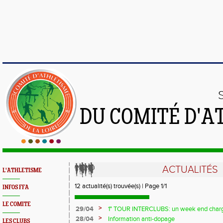
DU COMITÉ D'A
ACTUALITÉS
L'ATHLETISME
12 actualité(s) trouvée(s) | Page 1/1
INFOS FFA
LE COMITE
>
29/04
1° TOUR INTERCLUBS: un week end char
>
28/04
Information anti-dopage
LES CLUBS