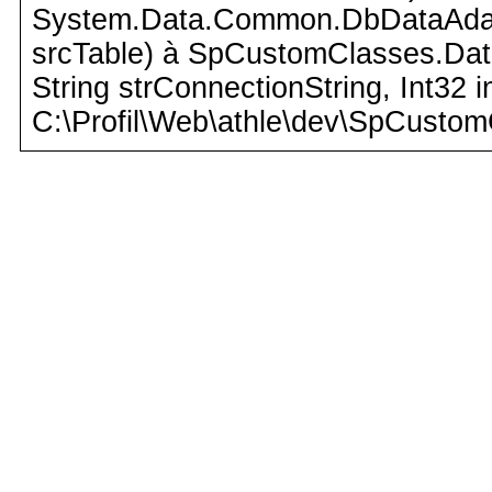
System.Data.Common.DbDataAdapte
srcTable) à SpCustomClasses.Dat
String strConnectionString, Int32 
C:\Profil\Web\athle\dev\SpCustom