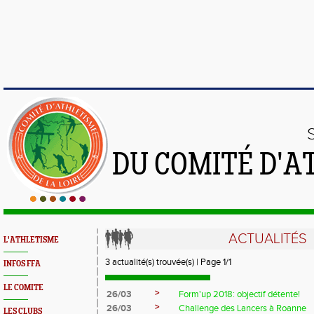
DU COMITÉ D'A
ACTUALITÉS
L'ATHLETISME
3 actualité(s) trouvée(s) | Page 1/1
INFOS FFA
LE COMITE
>
26/03
Form'up 2018: objectif détente!
>
26/03
Challenge des Lancers à Roanne
LES CLUBS