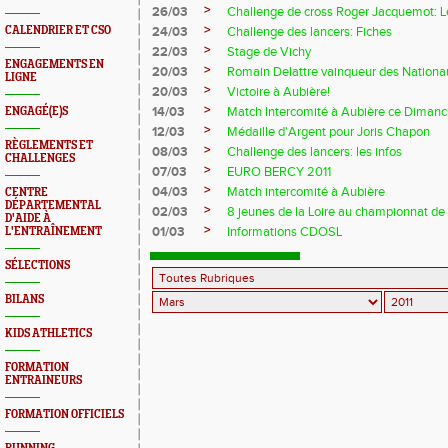
>
26/03
Challenge de cross Roger Jacquemot: L
>
CALENDRIER ET CSO
24/03
Challenge des lancers: Fiches
>
22/03
Stage de Vichy
ENGAGEMENTS EN
>
20/03
Romain Delattre vainqueur des Nationa
LIGNE
>
20/03
Victoire à Aubière!
>
14/03
Match Intercomité à Aubière ce Diman
ENGAGÉ(E)S
>
12/03
Médaille d'Argent pour Joris Chapon
RÈGLEMENTS ET
>
08/03
Challenge des lancers: les infos
CHALLENGES
>
07/03
EURO BERCY 2011
>
04/03
Match intercomité à Aubière
CENTRE
DÉPARTEMENTAL
>
02/03
8 jeunes de la Loire au championnat de 
D'AIDE À
>
01/03
Informations CDOSL
L'ENTRAÎNEMENT
SÉLECTIONS
BILANS
KIDS ATHLETICS
FORMATION
ENTRAINEURS
FORMATION OFFICIELS