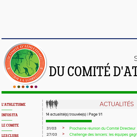
DU COMITÉ D'A
ACTUALITÉS
L'ATHLETISME
14 actualité(s) trouvée(s) | Page 1/1
INFOS FFA
LE COMITE
>
31/03
Prochaine réunion du Comité Directeur
>
27/03
Challenge des lancers: les équipes gag
LES CLUBS