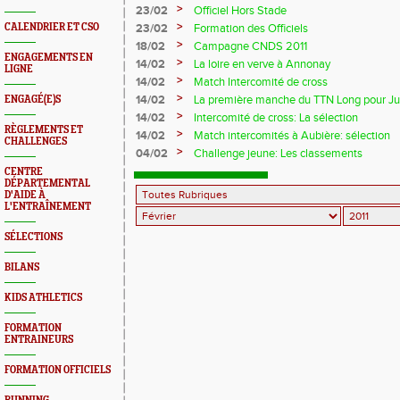
>
23/02
Officiel Hors Stade
>
CALENDRIER ET CSO
23/02
Formation des Officiels
>
18/02
Campagne CNDS 2011
ENGAGEMENTS EN
>
14/02
La loire en verve à Annonay
LIGNE
>
14/02
Match Intercomité de cross
>
14/02
La première manche du TTN Long pour Ju
ENGAGÉ(E)S
>
14/02
Intercomité de cross: La sélection
RÈGLEMENTS ET
>
14/02
Match intercomités à Aubière: sélection
CHALLENGES
>
04/02
Challenge jeune: Les classements
CENTRE
DÉPARTEMENTAL
D'AIDE À
L'ENTRAÎNEMENT
SÉLECTIONS
BILANS
KIDS ATHLETICS
FORMATION
ENTRAINEURS
FORMATION OFFICIELS