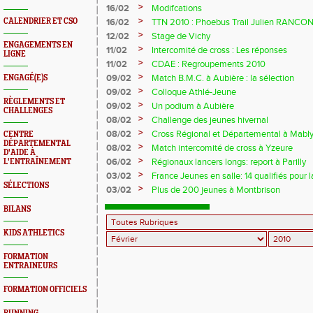
>
16/02
Modifcations
>
CALENDRIER ET CSO
16/02
TTN 2010 : Phoebus Trail Julien RANCON
de la saison
>
12/02
Stage de Vichy
ENGAGEMENTS EN
>
11/02
Intercomité de cross : Les réponses
LIGNE
>
11/02
CDAE : Regroupements 2010
>
09/02
Match B.M.C. à Aubière : la sélection
ENGAGÉ(E)S
>
09/02
Colloque Athlé-Jeune
RÈGLEMENTS ET
>
09/02
Un podium à Aubière
CHALLENGES
>
08/02
Challenge des jeunes hivernal
>
08/02
Cross Régional et Départemental à Mabl
CENTRE
DÉPARTEMENTAL
>
08/02
Match intercomité de cross à Yzeure
D'AIDE À
>
06/02
Régionaux lancers longs: report à Parilly
L'ENTRAÎNEMENT
>
03/02
France Jeunes en salle: 14 qualifiés pour l
SÉLECTIONS
>
03/02
Plus de 200 jeunes à Montbrison
BILANS
KIDS ATHLETICS
FORMATION
ENTRAINEURS
FORMATION OFFICIELS