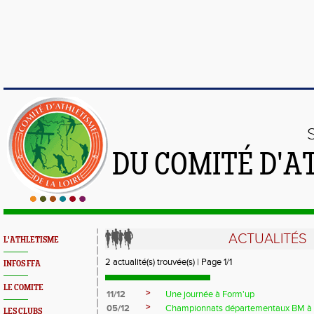
DU COMITÉ D'A
ACTUALITÉS
L'ATHLETISME
2 actualité(s) trouvée(s) | Page 1/1
INFOS FFA
LE COMITE
>
11/12
Une journée à Form'up
>
05/12
Championnats départementaux BM à 
LES CLUBS