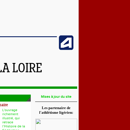
LA LOIRE
Mises à jour du site
naire
Les partenaire de
L'ouvrage
l'athlétisme ligérien:
richement
illustré, qui
retrace
l’Histoire de la