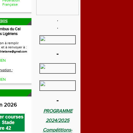
Fédération
Française
IBUS
inibus du Cal
s Ligériens
on à remplir
et à renvoyer à :
-
thletisme@gmail.com
IEN
vation :
IEN
-
on 2026
PROGRAMME
2024/2025
Compétitions-