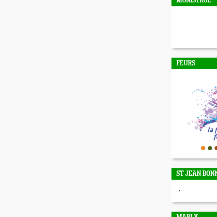
MONISTROL
FEURS
ST JEAN BON