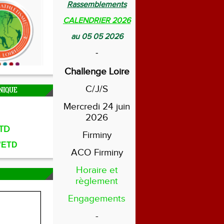
Rassemblements
CALENDRIER 2026
au 05 05 2026
-
Challenge Loire
C/J/S
NIQUE
Mercredi 24 juin
2026
TD
Firminy
l'ETD
ACO Firminy
Horaire et
règlement
Engagements
-