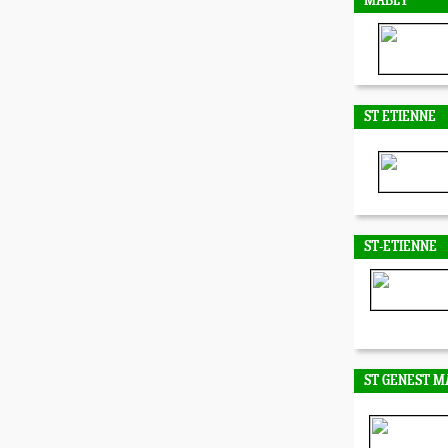
MABLY
ST ETIENNE
ST-ETIENNE
ST GENEST M