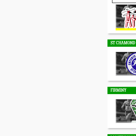
DUNIERES
ST CHAMOND
FIRMINY