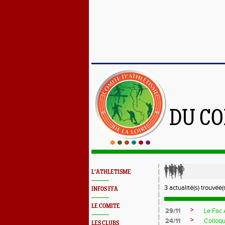
DU CO
L'ATHLETISME
3 actualité(s) trouvée(s
INFOS FFA
LE COMITE
>
29/11
Le Fac 
>
24/11
Colloqu
LES CLUBS