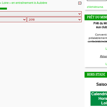
 « Loire » en entraînement à Aubière
d'Athlétisme.
PRÊT DU MIN
Prêt du M
aux club
Conventi
préalablement 
comitedelaloireda
L
Réser
L
HORS-STADE
Sais