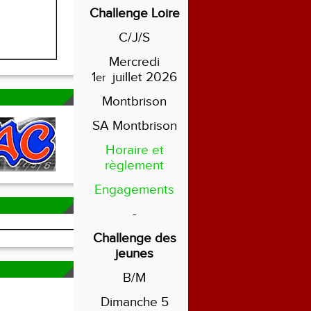
Challenge Loire
C/J/S
Mercredi
1
juillet 2026
er
Montbrison
SA Montbrison
Horaire et
règlement
Engagements
-
Challenge des
jeunes
B/M
Dimanche 5