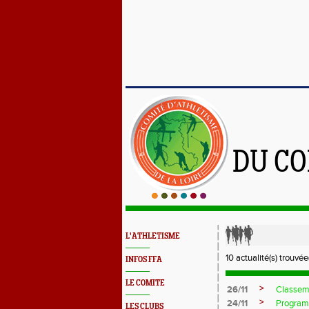
DU CO
L'ATHLETISME
10 actualité(s) trouvée(
INFOS FFA
LE COMITE
>
26/11
Classem
>
24/11
Program
LES CLUBS