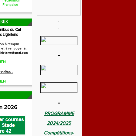
Fédération
Française
IBUS
inibus du Cal
s Ligériens
on à remplir
et à renvoyer à :
-
thletisme@gmail.com
IEN
vation :
IEN
-
on 2026
PROGRAMME
2024/2025
Compétitions-