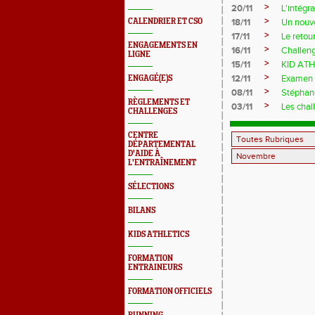
>
20/11
L'intégr
>
CALENDRIER ET CSO
18/11
Un nouv
>
17/11
Le retou
ENGAGEMENTS EN
>
16/11
Challeng
LIGNE
>
15/11
KID ATH
>
12/11
Examen R
ENGAGÉ(E)S
>
08/11
Stéphane
RÈGLEMENTS ET
>
03/11
Les chal
CHALLENGES
CENTRE
DÉPARTEMENTAL
D'AIDE À
L'ENTRAÎNEMENT
SÉLECTIONS
BILANS
KIDS ATHLETICS
FORMATION
ENTRAINEURS
FORMATION OFFICIELS