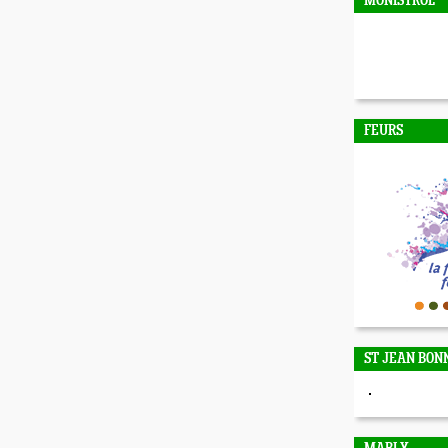
MONISTROL
FEURS
ST JEAN BON