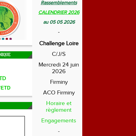
Rassemblements
CALENDRIER 2026
au 05 05 2026
-
Challenge Loire
C/J/S
NIQUE
Mercredi 24 juin
2026
TD
Firminy
l'ETD
ACO Firminy
Horaire et
règlement
Engagements
-