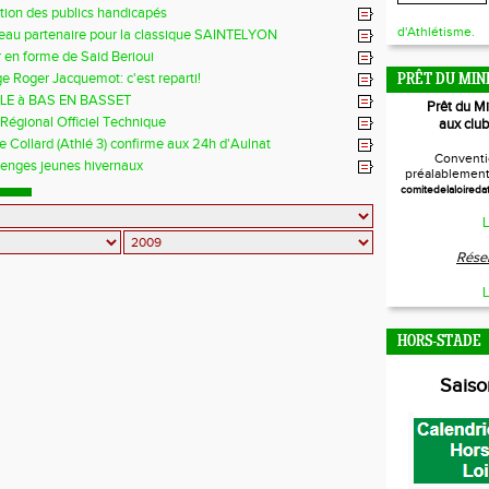
ation des publics handicapés
d'Athlétisme.
eau partenaire pour la classique SAINTELYON
r en forme de Said Berioui
e Roger Jacquemot: c'est reparti!
PRÊT DU MIN
LE à BAS EN BASSET
Prêt du M
égional Officiel Technique
aux club
 Collard (Athlé 3) confirme aux 24h d'Aulnat
Conventi
lenges jeunes hivernaux
préalablement 
comitedelaloireda
L
Réser
L
HORS-STADE
Sais