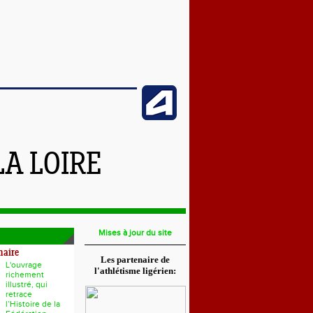
LA LOIRE
Mises à jour du site
naire
Les partenaire de
L'ouvrage
l'athlétisme ligérien:
richement
illustré, qui
retrace
l’Histoire de la