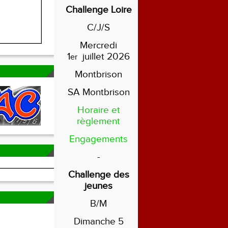
Challenge Loire
C/J/S
Mercredi
1
juillet 2026
er
Montbrison
SA Montbrison
Horaire et
règlement
Engagements
-
Challenge des
jeunes
B/M
Dimanche 5