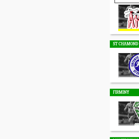
DUNIERES
ST CHAMOND
FIRMINY