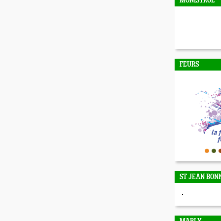
MONISTROL
FEURS
ST JEAN BON