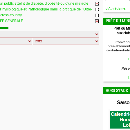
 un public atteint de diabète, d'obésité ou d'une maladie
ulaire
d'Athlétisme.
hysiologique et Pathologique dans la pratique de l'Ultra-
 cross-country
EE GENERALE
PRÊT DU MIN
Prêt du M
aux club
Conventi
préalablement 
comitedelaloireda
L
Réser
L
HORS-STADE
Sais