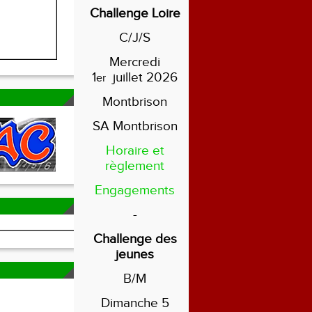
Challenge Loire
C/J/S
Mercredi
1
juillet 2026
er
Montbrison
SA Montbrison
Horaire et
règlement
Engagements
-
Challenge des
jeunes
B/M
Dimanche 5