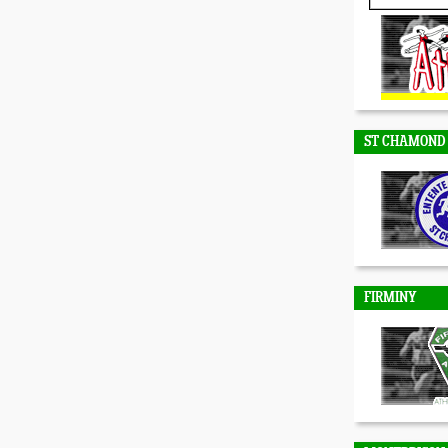
DUNIERES
ST CHAMOND
FIRMINY