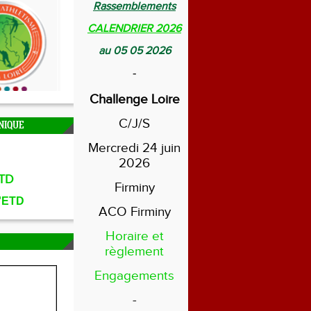
Rassemblements
CALENDRIER 2026
au 05 05 2026
-
Challenge Loire
C/J/S
NIQUE
Mercredi 24 juin
2026
TD
Firminy
l'ETD
ACO Firminy
Horaire et
règlement
Engagements
-