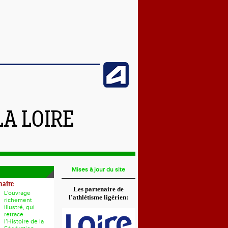
LA LOIRE
Mises à jour du site
naire
Les partenaire de
L'ouvrage
l'athlétisme ligérien:
richement
illustré, qui
retrace
l’Histoire de la