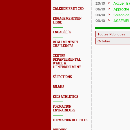
>
23/10
Accueillir
cardiovasc
>
CALENDRIER ET CSO
06/10
Approche P
Trail
>
03/10
Saison de
ENGAGEMENTS EN
>
03/10
ASSEMBL
LIGNE
ENGAGÉ(E)S
RÈGLEMENTS ET
CHALLENGES
CENTRE
DÉPARTEMENTAL
D'AIDE À
L'ENTRAÎNEMENT
SÉLECTIONS
BILANS
KIDS ATHLETICS
FORMATION
ENTRAINEURS
FORMATION OFFICIELS