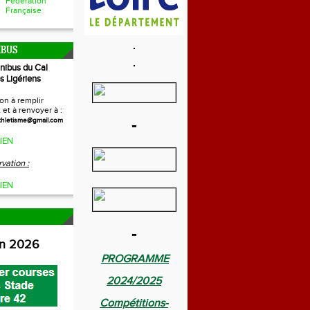
Fédération
Française
IBUS
inibus du Cal
s Ligériens
on à remplir
et à renvoyer à :
-
thletisme@gmail.com
IEN
vation :
IEN
-
on 2026
PROGRAMME
2024/2025
Compétitions-