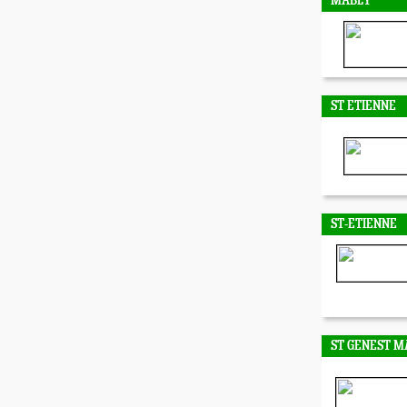
MABLY
ST ETIENNE
ST-ETIENNE
ST GENEST M