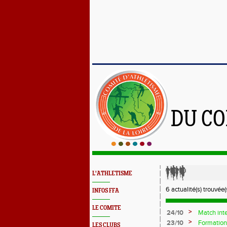
DU CO
L'ATHLETISME
6 actualité(s) trouvée(s
INFOS FFA
LE COMITE
>
24/10
Match int
>
23/10
Formation
LES CLUBS