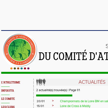
DU COMITÉ D'A
ACTUALITÉS
L'ATHLETISME
2 actualité(s) trouvée(s) | Page 1/1
INFOS FFA
LE COMITE
>
20/01
Championnats de la Loire BM en sal
>
15/01
Loire de Cross à Mably
LES CLUBS