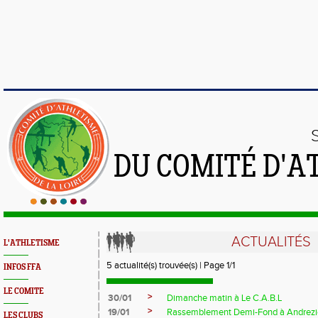
DU COMITÉ D'A
ACTUALITÉS
L'ATHLETISME
5 actualité(s) trouvée(s) | Page 1/1
INFOS FFA
LE COMITE
>
30/01
Dimanche matin à Le C.A.B.L
>
19/01
Rassemblement Demi-Fond à Andrezi
LES CLUBS