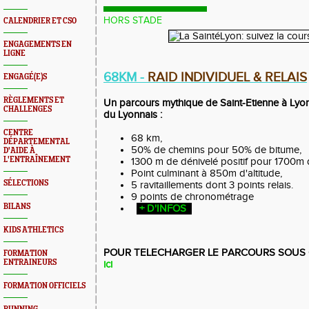
HORS STADE
CALENDRIER ET CSO
ENGAGEMENTS EN
LIGNE
68KM -
RAID INDIVIDUEL & RELAIS
ENGAGÉ(E)S
RÈGLEMENTS ET
Un parcours mythique de Saint-Etienne à Lyon
CHALLENGES
du Lyonnais :
CENTRE
68 km,
DÉPARTEMENTAL
50% de chemins pour 50% de bitume,
D'AIDE À
L'ENTRAÎNEMENT
1300 m de dénivelé positif pour 1700m d
Point culminant à 850m d'altitude,
SÉLECTIONS
5 ravitaillements dont 3 points relais.
9 points de chro
BILANS
+ D'INFOS
KIDS ATHLETICS
POUR TELECHARGER LE PARCOURS SOUS
FORMATION
ENTRAINEURS
ici
FORMATION OFFICIELS