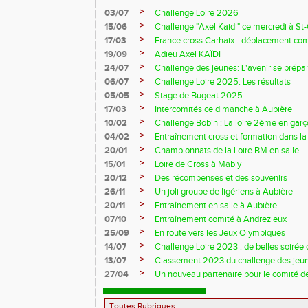
>
03/07
Challenge Loire 2026
>
15/06
Challenge "Axel Kaidi" ce mercredi à 
>
17/03
France cross Carhaix - déplacement c
>
19/09
Adieu Axel KAÏDI
>
24/07
Challenge des jeunes: L'avenir se prépar
>
06/07
Challenge Loire 2025: Les résultats
>
05/05
Stage de Bugeat 2025
>
17/03
Intercomités ce dimanche à Aubière
>
10/02
Challenge Bobin : La loire 2ème en gar
>
04/02
Entraînement cross et formation dans l
>
20/01
Championnats de la Loire BM en salle
>
15/01
Loire de Cross à Mably
>
20/12
Des récompenses et des souvenirs
>
26/11
Un joli groupe de ligériens à Aubière
>
20/11
Entraînement en salle à Aubière
>
07/10
Entraînement comité à Andrezieux
>
25/09
En route vers les Jeux Olympiques
>
14/07
Challenge Loire 2023 : de belles soirée d
>
13/07
Classement 2023 du challenge des jeu
>
27/04
Un nouveau partenaire pour le comité de