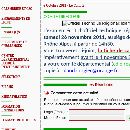
4 Octobre 2011 - Le Comité
CALENDRIER ET CSO
COMITE DIRECTEUR
ENGAGEMENTS EN
LIGNE
L’examen écrit d’officiel technique ré
ENGAGÉ(E)S
samedi 26 novembre 2011
, au siège d
RÈGLEMENTS ET
Rhône-Alpes, à partir de 14h30.
CHALLENGES
Vous trouverez ci-joint,
la fiche de c
CENTRE
impérativement
avant le 4 novembre 
DÉPARTEMENTAL
D'AIDE À
à votre comité départemental (
cdloire
L'ENTRAÎNEMENT
copie à
roland.corgier@orange.fr
SÉLECTIONS
Afin de préparer ces examens, le Comité mettra en p
en fonction du nombre d'inscrits et de la spécialité pr
les Réactions
BILANS
Commentez cette actualité
KIDS ATHLETICS
Pour commenter une actualité il faut posséder un compt
rubrique ci-dessous pour vous identifier ou vous crée
FORMATION
ENTRAINEURS
Login (Email)
:
Mot de Passe
:
FORMATION OFFICIELS