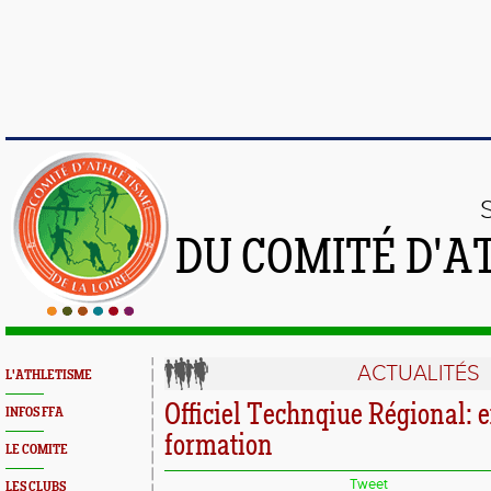
DU COMITÉ D'A
ACTUALITÉS
L'ATHLETISME
Officiel Technqiue Régional: 
INFOS FFA
formation
LE COMITE
Tweet
LES CLUBS