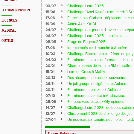
RUNNING
>
03/07
Challenge Loire 2026
DOCUMENTATION
>
15/06
Challenge "Axel Kaidi" ce mercredi à 
>
17/03
France cross Carhaix - déplacement c
LICENCES
>
19/09
Adieu Axel KAÏDI
>
24/07
Challenge des jeunes: L'avenir se prépar
MEDICAL
>
06/07
Challenge Loire 2025: Les résultats
OUTILS
>
05/05
Stage de Bugeat 2025
>
17/03
Intercomités ce dimanche à Aubière
>
10/02
Challenge Bobin : La loire 2ème en gar
>
04/02
Entraînement cross et formation dans l
>
20/01
Championnats de la Loire BM en salle
>
15/01
Loire de Cross à Mably
>
20/12
Des récompenses et des souvenirs
>
26/11
Un joli groupe de ligériens à Aubière
>
20/11
Entraînement en salle à Aubière
>
07/10
Entraînement comité à Andrezieux
>
25/09
En route vers les Jeux Olympiques
>
14/07
Challenge Loire 2023 : de belles soirée d
>
13/07
Classement 2023 du challenge des jeu
>
27/04
Un nouveau partenaire pour le comité de