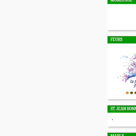
MONISTROL
FEURS
ST JEAN BON