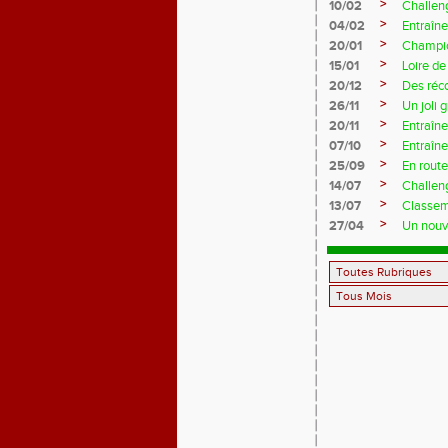
>
10/02
Challeng
>
04/02
Entraîne
>
20/01
Champio
>
15/01
Loire de
>
20/12
Des réc
>
26/11
Un joli 
>
20/11
Entraîne
>
07/10
Entraîn
>
25/09
En rout
>
14/07
Challeng
>
13/07
Classem
>
27/04
Un nouve