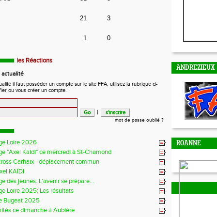
21
3
1
0
les Réactions
ANDREZIEUX
actualité
ité il faut posséder un compte sur le site FFA, utilisez la rubrique ci-
fier ou vous créer un compte.
|
mot de passe oublié ?
ge Loire 2026
ROANNE
ge "Axel Kaidi" ce mercredi à St-Chamond
cross Carhaix - déplacement commun
xel KAÏDI
e des jeunes: L'avenir se prépare...
e Loire 2025: Les résultats
e Bugeat 2025
mités ce dimanche à Aubière