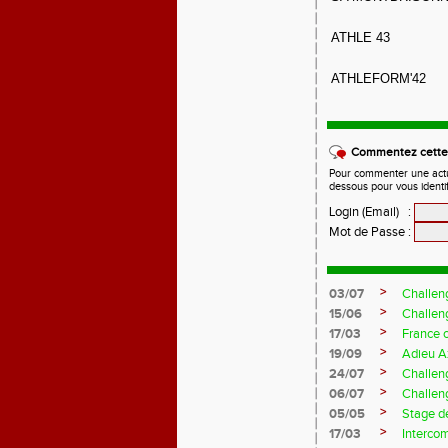
ATHLE 43
ATHLEFORM'42
Commentez cette 
Pour commenter une actual
dessous pour vous identi
Login (Email)
:
Mot de Passe
:
>
03/07
Challen
>
15/06
Challen
>
17/03
France 
>
19/09
Adieu A
>
24/07
Challeng
>
06/07
Challeng
>
05/05
Stage d
>
17/03
Interco