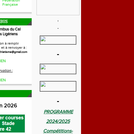
Fédération
Française
IBUS
inibus du Cal
s Ligériens
on à remplir
et à renvoyer à :
-
thletisme@gmail.com
IEN
vation :
IEN
-
on 2026
PROGRAMME
2024/2025
Compétitions-