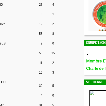
ND
27
4
5
1
INY
12
2
56
8
EQUIPE TECH
GES
2
0
55
15
Membre E
11
2
Charte de 
19
3
 DU
ST ETIENNE
30
5
4
0
AIS
31
5