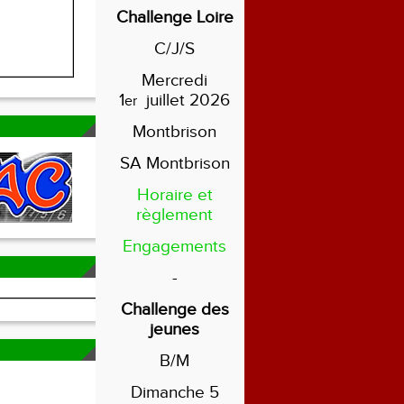
Challenge Loire
C/J/S
Mercredi
1
juillet 2026
er
Montbrison
SA Montbrison
Horaire et
règlement
Engagements
-
Challenge des
jeunes
B/M
Dimanche 5