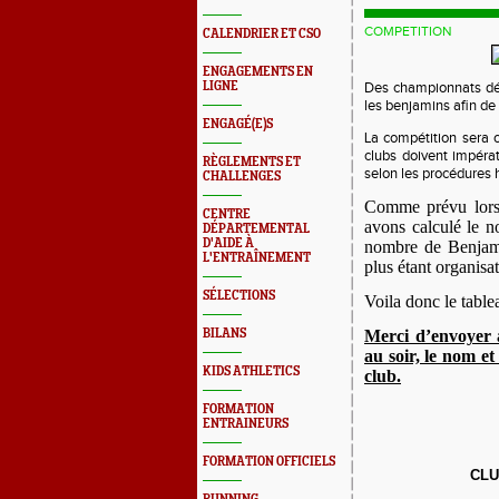
COMPETITION
CALENDRIER ET CSO
ENGAGEMENTS EN
LIGNE
Des championnats dép
les benjamins afin de 
ENGAGÉ(E)S
La compétition sera 
clubs doivent impéra
RÈGLEMENTS ET
selon les procédures h
CHALLENGES
Comme prévu lors 
CENTRE
avons calculé le n
DÉPARTEMENTAL
D'AIDE À
nombre de Benjami
L'ENTRAÎNEMENT
plus étant organisat
SÉLECTIONS
Voila donc le table
BILANS
Merci d’envoyer
au soir, le nom et
KIDS ATHLETICS
club.
FORMATION
ENTRAINEURS
FORMATION OFFICIELS
CLU