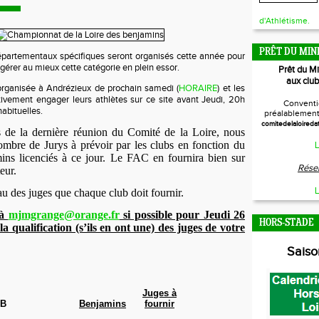
d'Athlétisme.
PRÊT DU MIN
artementaux spécifiques seront organisés cette année pour
gérer au mieux cette catégorie en plein essor.
Prêt du M
aux club
organisée à Andrézieux de prochain samedi (
HORAIRE
) et les
tivement engager leurs athlètes sur ce site avant Jeudi, 20h
Conventi
abituelles.
préalablement 
comitedelaloireda
de la dernière réunion du Comité de la Loire, nous
ombre de Jurys à prévoir par les clubs en fonction du
L
ns licenciés à ce jour. Le FAC en fournira bien sur
Réser
eur.
L
au des juges que chaque club doit fournir.
 à
mjmgrange@orange.fr
si possible pour Jeudi 26
HORS-STADE
 la qualification (s’ils en ont une) des juges de votre
Sais
Juges à
B
Benjamins
fournir