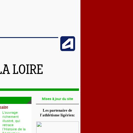
LA LOIRE
Mises à jour du site
naire
Les partenaire de
L'ouvrage
l'athlétisme ligérien:
richement
illustré, qui
retrace
l’Histoire de la