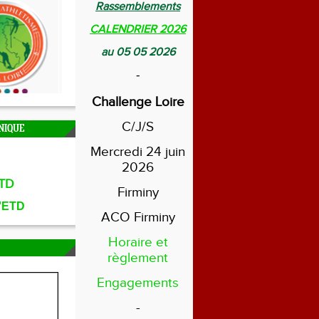
Rassemblements
CALENDRIER 2026
au 05 05 2026
-
Challenge Loire
C/J/S
NIQUE
Mercredi 24 juin
2026
TD
Firminy
l'ETD
ACO Firminy
Horaire et
règlement
Engagements
-