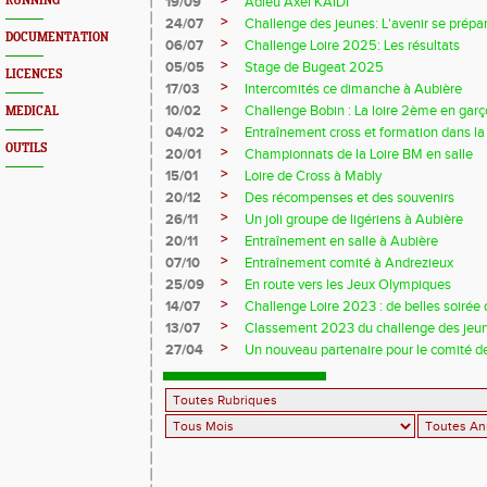
>
RUNNING
19/09
Adieu Axel KAÏDI
>
24/07
Challenge des jeunes: L'avenir se prépar
DOCUMENTATION
>
06/07
Challenge Loire 2025: Les résultats
>
05/05
Stage de Bugeat 2025
LICENCES
>
17/03
Intercomités ce dimanche à Aubière
>
10/02
Challenge Bobin : La loire 2ème en gar
MEDICAL
>
04/02
Entraînement cross et formation dans l
OUTILS
>
20/01
Championnats de la Loire BM en salle
>
15/01
Loire de Cross à Mably
>
20/12
Des récompenses et des souvenirs
>
26/11
Un joli groupe de ligériens à Aubière
>
20/11
Entraînement en salle à Aubière
>
07/10
Entraînement comité à Andrezieux
>
25/09
En route vers les Jeux Olympiques
>
14/07
Challenge Loire 2023 : de belles soirée d
>
13/07
Classement 2023 du challenge des jeu
>
27/04
Un nouveau partenaire pour le comité de