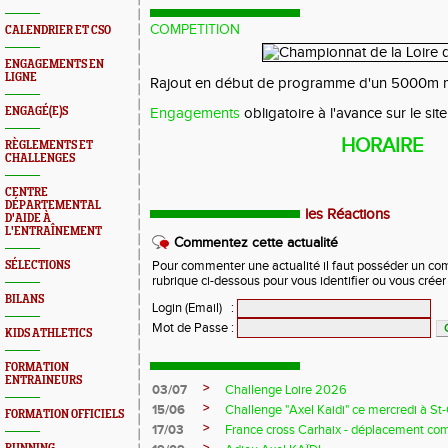
COMPETITION
CALENDRIER ET CSO
ENGAGEMENTS EN
LIGNE
Rajout en début de programme d'un 5000m m
ENGAGÉ(E)S
Engagements
obligatoire à l'avance sur le sit
HORAIRE
RÈGLEMENTS ET
CHALLENGES
CENTRE
DÉPARTEMENTAL
les Réactions
D'AIDE À
L'ENTRAÎNEMENT
Commentez cette actualité
SÉLECTIONS
Pour commenter une actualité il faut posséder un compt
rubrique ci-dessous pour vous identifier ou vous crée
BILANS
Login (Email)
:
Mot de Passe
:
KIDS ATHLETICS
FORMATION
ENTRAINEURS
>
03/07
Challenge Loire 2026
>
15/06
Challenge "Axel Kaidi" ce mercredi à 
FORMATION OFFICIELS
>
17/03
France cross Carhaix - déplacement c