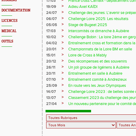
>
RUNNING
17/03
France cross Carhaix - déplacement c
>
19/09
Adieu Axel KAÏDI
DOCUMENTATION
>
24/07
Challenge des jeunes: L'avenir se prépar
>
06/07
Challenge Loire 2025: Les résultats
LICENCES
>
05/05
Stage de Bugeat 2025
>
17/03
Intercomités ce dimanche à Aubière
MEDICAL
>
10/02
Challenge Bobin : La loire 2ème en gar
OUTILS
>
04/02
Entraînement cross et formation dans l
>
20/01
Championnats de la Loire BM en salle
>
15/01
Loire de Cross à Mably
>
20/12
Des récompenses et des souvenirs
>
26/11
Un joli groupe de ligériens à Aubière
>
20/11
Entraînement en salle à Aubière
>
07/10
Entraînement comité à Andrezieux
>
25/09
En route vers les Jeux Olympiques
>
14/07
Challenge Loire 2023 : de belles soirée d
>
13/07
Classement 2023 du challenge des jeu
>
27/04
Un nouveau partenaire pour le comité de