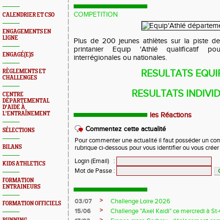
COMPETITION
CALENDRIER ET CSO
ENGAGEMENTS EN
LIGNE
Plus de 200 jeunes athlètes sur la piste de 
printanier Equip 'Athlé qualificatif p
ENGAGÉ(E)S
interrégionales ou nationales.
RÈGLEMENTS ET
RESULTATS EQUI
CHALLENGES
RESULTATS INDIVI
CENTRE
DÉPARTEMENTAL
D'AIDE À
L'ENTRAÎNEMENT
les Réactions
Commentez cette actualité
SÉLECTIONS
Pour commenter une actualité il faut posséder un compt
BILANS
rubrique ci-dessous pour vous identifier ou vous crée
Login (Email)
:
KIDS ATHLETICS
Mot de Passe
:
FORMATION
ENTRAINEURS
>
03/07
Challenge Loire 2026
FORMATION OFFICIELS
>
15/06
Challenge "Axel Kaidi" ce mercredi à 