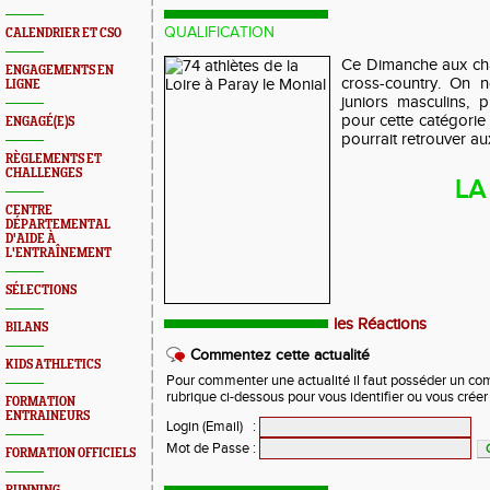
QUALIFICATION
CALENDRIER ET CSO
Ce Dimanche aux ch
ENGAGEMENTS EN
cross-country. On 
LIGNE
juniors masculins, p
pour cette catégorie
ENGAGÉ(E)S
pourrait retrouver au
RÈGLEMENTS ET
CHALLENGES
LA
CENTRE
DÉPARTEMENTAL
D'AIDE À
L'ENTRAÎNEMENT
SÉLECTIONS
les Réactions
BILANS
Commentez cette actualité
KIDS ATHLETICS
Pour commenter une actualité il faut posséder un compt
rubrique ci-dessous pour vous identifier ou vous crée
FORMATION
ENTRAINEURS
Login (Email)
:
Mot de Passe
:
FORMATION OFFICIELS