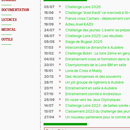
RUNNING
>
03/07
Challenge Loire 2026
DOCUMENTATION
>
15/06
Challenge "Axel Kaidi" ce mercredi à 
>
17/03
France cross Carhaix - déplacement c
LICENCES
>
19/09
Adieu Axel KAÏDI
>
MEDICAL
24/07
Challenge des jeunes: L'avenir se prépar
>
06/07
Challenge Loire 2025: Les résultats
OUTILS
>
05/05
Stage de Bugeat 2025
>
17/03
Intercomités ce dimanche à Aubière
>
10/02
Challenge Bobin : La loire 2ème en gar
>
04/02
Entraînement cross et formation dans l
>
20/01
Championnats de la Loire BM en salle
>
15/01
Loire de Cross à Mably
>
20/12
Des récompenses et des souvenirs
>
26/11
Un joli groupe de ligériens à Aubière
>
20/11
Entraînement en salle à Aubière
>
07/10
Entraînement comité à Andrezieux
>
25/09
En route vers les Jeux Olympiques
>
14/07
Challenge Loire 2023 : de belles soirée d
>
13/07
Classement 2023 du challenge des jeu
>
27/04
Un nouveau partenaire pour le comité de