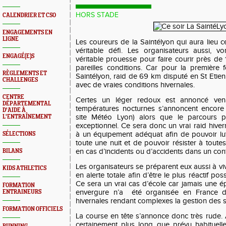
HORS STADE
CALENDRIER ET CSO
ENGAGEMENTS EN
LIGNE
Les coureurs de la Saintélyon qui aura lieu ce
véritable défi. Les organisateurs aussi, v
ENGAGÉ(E)S
véritable prouesse pour faire courir près d
pareilles conditions. Car pour la première 
RÈGLEMENTS ET
Saintélyon, raid de 69 km disputé en St Etie
CHALLENGES
avec de vraies conditions hivernales.
CENTRE
Certes un léger redoux est annoncé vena
DÉPARTEMENTAL
températures nocturnes s’annoncent encore t
D'AIDE À
site Météo Lyon) alors que le parcours 
L'ENTRAÎNEMENT
exceptionnel. Ce sera donc un vrai raid hiver
à un équipement adéquat afin de pouvoir lutt
SÉLECTIONS
toute une nuit et de pouvoir résister à toutes
en cas d’incidents ou d’accidents dans un cont
BILANS
Les organisateurs se préparent eux aussi à vivr
KIDS ATHLETICS
en alerte totale afin d’être le plus réactif pos
Ce sera un vrai cas d’école car jamais une 
FORMATION
envergure n’a été organisée en France da
ENTRAINEURS
hivernales rendant complexes la gestion des 
FORMATION OFFICIELS
La course en tête s’annonce donc très rude
certainement plus long que prévu habituel