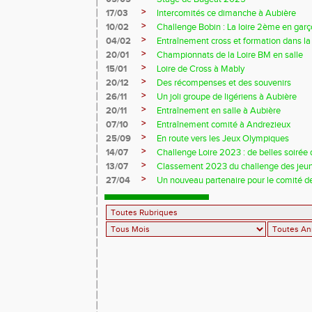
>
17/03
Intercomités ce dimanche à Aubière
>
10/02
Challenge Bobin : La loire 2ème en gar
>
04/02
Entraînement cross et formation dans l
>
20/01
Championnats de la Loire BM en salle
>
15/01
Loire de Cross à Mably
>
20/12
Des récompenses et des souvenirs
>
26/11
Un joli groupe de ligériens à Aubière
>
20/11
Entraînement en salle à Aubière
>
07/10
Entraînement comité à Andrezieux
>
25/09
En route vers les Jeux Olympiques
>
14/07
Challenge Loire 2023 : de belles soirée d
>
13/07
Classement 2023 du challenge des jeu
>
27/04
Un nouveau partenaire pour le comité de