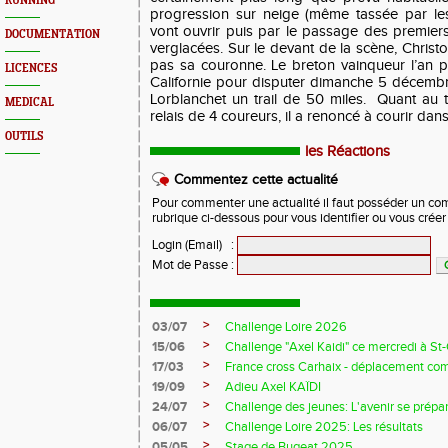
RUNNING
progression sur neige (même tassée par les
vont ouvrir puis par le passage des premiers
DOCUMENTATION
verglacées. Sur le devant de la scène, Chris
pas sa couronne. Le breton vainqueur l’an p
LICENCES
Californie pour disputer dimanche 5 décem
Lorblanchet un trail de 50 miles. Quant au t
MEDICAL
relais de 4 coureurs, il a renoncé à courir dans
OUTILS
les Réactions
Commentez cette actualité
Pour commenter une actualité il faut posséder un compt
rubrique ci-dessous pour vous identifier ou vous crée
Login (Email)
:
Mot de Passe
:
>
03/07
Challenge Loire 2026
>
15/06
Challenge "Axel Kaidi" ce mercredi à 
>
17/03
France cross Carhaix - déplacement c
>
19/09
Adieu Axel KAÏDI
>
24/07
Challenge des jeunes: L'avenir se prépar
>
06/07
Challenge Loire 2025: Les résultats
>
05/05
Stage de Bugeat 2025