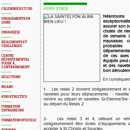
HORS STADE
CALENDRIER ET CSO
Néanmoins
ENGAGEMENTS EN
exceptionnel
LIGNE
assurer son b
chutes de ne
ENGAGÉ(E)S
de semaine. L
mauvaises co
RÈGLEMENTS ET
probable
CHALLENGES
départemental
de ces axes
CENTRE
DÉPARTEMENTAL
équipés peut 
D'AIDE À
et des navett
L'ENTRAÎNEMENT
bon dérouleme
SÉLECTIONS
En conséquen
BILANS
1- Les relais 2 doivent obligatoirement et 
navettes pour leurs déplacements : - navett
KIDS ATHLETICS
rendre au départ et navettes St-Etienne/Ste
au départ du Relais 2
FORMATION
ENTRAINEURS
2- Les relais 3 et 4, utilisant un véhi
FORMATION OFFICIELS
obligatoirement être dotés d’équipements s
accéder à St Christo et Soucieu.