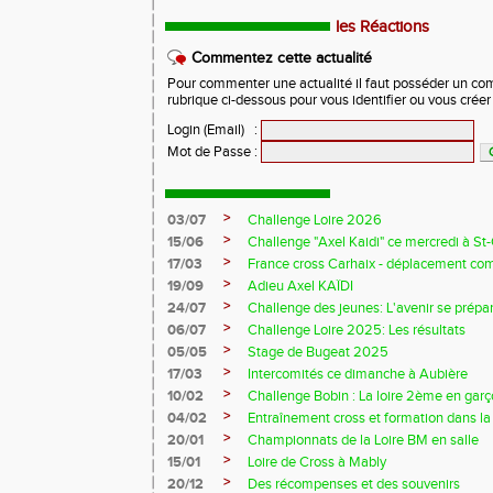
les Réactions
Commentez cette actualité
Pour commenter une actualité il faut posséder un compt
rubrique ci-dessous pour vous identifier ou vous crée
Login (Email)
:
Mot de Passe
:
>
03/07
Challenge Loire 2026
>
15/06
Challenge "Axel Kaidi" ce mercredi à 
>
17/03
France cross Carhaix - déplacement c
>
19/09
Adieu Axel KAÏDI
>
24/07
Challenge des jeunes: L'avenir se prépar
>
06/07
Challenge Loire 2025: Les résultats
>
05/05
Stage de Bugeat 2025
>
17/03
Intercomités ce dimanche à Aubière
>
10/02
Challenge Bobin : La loire 2ème en gar
>
04/02
Entraînement cross et formation dans l
>
20/01
Championnats de la Loire BM en salle
>
15/01
Loire de Cross à Mably
>
20/12
Des récompenses et des souvenirs