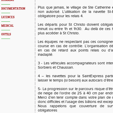
RUNNING
Plus que jamais, le village de Ste Catherine e
DOCUMENTATION
non autorisé. L’utilisation de la navette St
obligatoire pour les relais 4.
LICENCES
Les départs pour St Christo doivent obligato
MEDICAL
minuit ou entre 1h et 1h30. Au delà de ces 
plus accéder à St Christo.
OUTILS
Les équipes ne respectant pas ces consigne
course en cas de contrôle. L’organisation dé
en cas de retard aux points relais ou d’a
inadapté.
3 - Les véhicules accompagnateurs sont inter
Sorbiers et Chaussan.
4 – les navettes pour la SaintExpress part
laisser le temps (si besoin) aux autocars d’êtr
5- La progression sur le parcours risque d’êt
de neige de l’ordre de 25 à 40 cm par endroi
Merci d’en tenir compte dans votre plan de 
donc difficiles et l’usage des bâtons est excep
Nous rappelons que couverture de surv
obligatoires