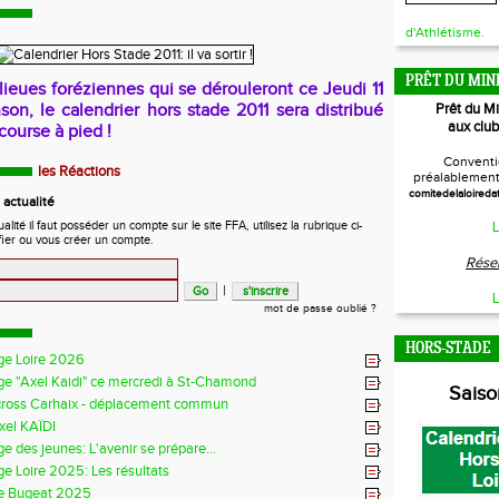
d'Athlétisme.
PRÊT DU MIN
lieues foréziennes qui se dérouleront ce Jeudi 11
n, le calendrier hors stade 2011 sera distribué
Prêt du M
aux club
course à pied !
Conventi
les Réactions
préalablement 
comitedelaloireda
actualité
ité il faut posséder un compte sur le site FFA, utilisez la rubrique ci-
L
fier ou vous créer un compte.
Réser
|
L
mot de passe oublié ?
HORS-STADE
ge Loire 2026
ge "Axel Kaidi" ce mercredi à St-Chamond
Sais
cross Carhaix - déplacement commun
xel KAÏDI
e des jeunes: L'avenir se prépare...
e Loire 2025: Les résultats
e Bugeat 2025