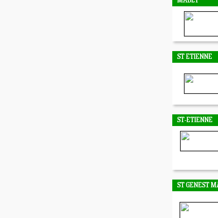
MABLY
ST ETIENNE
ST-ETIENNE
ST GENEST M