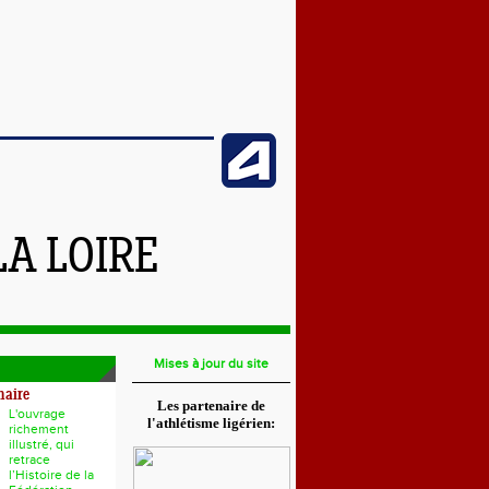
LA LOIRE
Mises à jour du site
naire
Les partenaire de
L'ouvrage
l'athlétisme ligérien:
richement
illustré, qui
retrace
l’Histoire de la