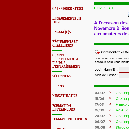
HORS STADE
CALENDRIER ET CSO
ENGAGEMENTS EN
LIGNE
A l'occasion des 
Novembre à Bonso
ENGAGÉ(E)S
aux amateurs de 
RÈGLEMENTS ET
CHALLENGES
Commentez cette 
CENTRE
Pour commenter une actual
DÉPARTEMENTAL
dessous pour vous identi
D'AIDE À
L'ENTRAÎNEMENT
Login (Email)
:
Mot de Passe
:
SÉLECTIONS
BILANS
>
03/07
Challen
KIDS ATHLETICS
>
15/06
Challen
>
17/03
France 
FORMATION
>
ENTRAINEURS
19/09
Adieu A
>
24/07
Challeng
FORMATION OFFICIELS
>
06/07
Challeng
>
05/05
Stage d