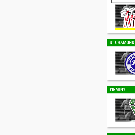
DUNIERES
ST CHAMOND
FIRMINY