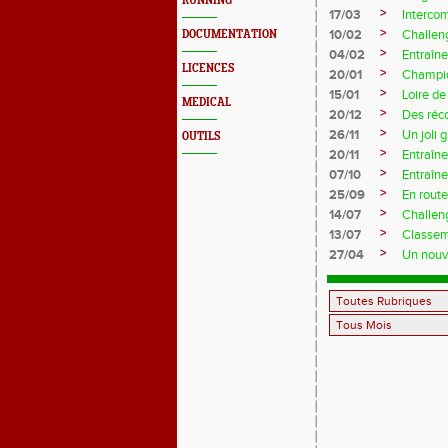
RUNNING
>
17/03
Interco
>
10/02
Challeng
DOCUMENTATION
>
04/02
Entraîne
LICENCES
>
20/01
Champio
>
15/01
Loire de
MEDICAL
>
20/12
Des réc
>
26/11
Un joli 
OUTILS
>
20/11
Entraîne
>
07/10
Entraîn
>
25/09
En rout
>
14/07
Challeng
>
13/07
Classem
>
27/04
Un nouve