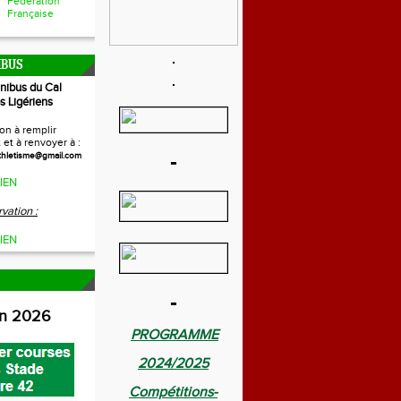
Fédération
Française
IBUS
inibus du Cal
s Ligériens
on à remplir
et à renvoyer à :
-
thletisme@gmail.com
IEN
vation :
IEN
-
on 2026
PROGRAMME
2024/2025
Compétitions-