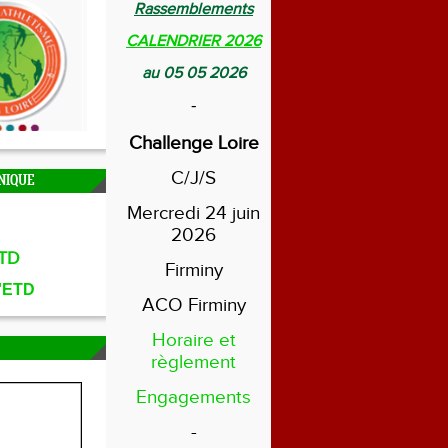
Rassemblements
CALENDRIER 2026
au 05 05 2026
-
Challenge Loire
C/J/S
NIQUE
Mercredi 24 juin
2026
TD
Firminy
l'ETD
ACO Firminy
Horaire et
règlement
Engagements
-