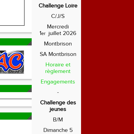
Challenge Loire
C/J/S
Mercredi
1
juillet 2026
er
Montbrison
SA Montbrison
Horaire et
règlement
Engagements
-
Challenge des
jeunes
B/M
Dimanche 5