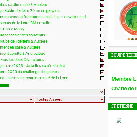
mités ce dimanche à Aubière
e Bobin : La loire 2ème en garçons
ment cross et formation dans la Loire ce week-end
nnats de la Loire BM en salle
 Cross à Mably
ompenses et des souvenirs
groupe de ligériens à Aubière
ment en salle à Aubière
ement comité à Andrezieux
EQUIPE TECH
e vers les Jeux Olympiques
e Loire 2023 : de belles soirée d’athlé!
ent 2023 du challenge des jeunes
au partenaire pour le comité de la Loire
Membre E
Charte de 
ST ETIENNE