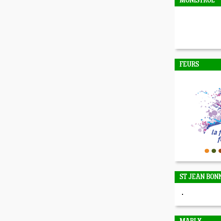
MONISTROL
FEURS
ST JEAN BON