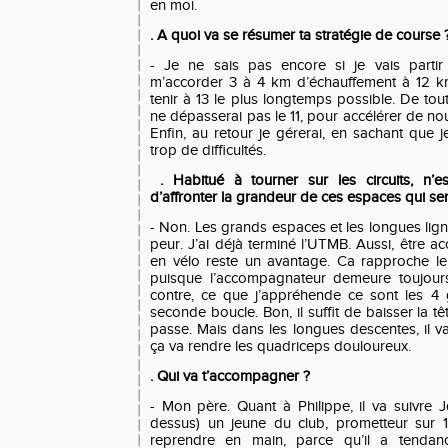
en moi.
. A quoi va se résumer ta stratégie de course 
- Je ne sais pas encore si je vais partir
m’accorder 3 à 4 km d’échauffement à 12 km
tenir à 13 le plus longtemps possible. De tou
ne dépasserai pas le 11, pour accélérer de n
Enfin, au retour je gérerai, en sachant que 
trop de difficultés.
. Habitué à tourner sur les circuits, n’e
d’affronter la grandeur de ces espaces qui sem
- Non. Les grands espaces et les longues lig
peur. J’ai déjà terminé l’UTMB. Aussi, être 
en vélo reste un avantage. Ca rapproche l
puisque l’accompagnateur demeure toujour
contre, ce que j’appréhende ce sont les 4 
seconde boucle. Bon, il suffit de baisser la t
passe. Mais dans les longues descentes, il va 
ça va rendre les quadriceps douloureux.
. Qui va t’accompagner ?
- Mon père. Quant à Philippe, il va suivre 
dessus) un jeune du club, prometteur sur 
reprendre en main, parce qu’il a tendanc