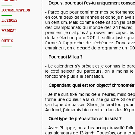
RUNNING
. Depuis, pourquoi t’es-tu uniquement consac
DOCUMENTATION
- Parce que pour confirmer mes performances 
en courir deux dans l’année et donc je n’avai
LICENCES
un cent km. Mais comme cette saison j’ai bat
des championnats du monde des 24 heures, où
MEDICAL
premiers, je n’ai plus à prouver mes capacités 
de la sélection pour 2011. Il suffira juste qu
OUTILS
forme à l’approche de l’échéance. Donc av
entraîneur, on a décidé de programmé un 100
. Pourquoi Millau ?
- Le calendrier s’y prêtait et je connais le par
le côté sélectif du parcours, on a moins le
fonctionne plus à la sensation.
. Cependant, quel est ton objectif chronométr
- Je me suis fixé moins de 8 heures, mais dep
traîne une douleur à la cuisse gauche. Si ce m
ça risque de passer. Sinon, je ferai tout pour
Au fond, j’aimerais bien rentrer dans les 10 pr
. Quel type de préparation as-tu suivi ?
- Avec Philippe, on a beaucoup travaillé l’all
aux alentours de 13 km/h. Toutefois, on a to