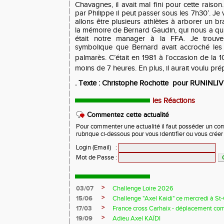
Chavagnes, il avait mal fini pour cette rais
par Philippe il peut passer sous les 7h30’. Je
allons être plusieurs athlètes à arborer un b
la mémoire de Bernard Gaudin, qui nous a qui
était notre manager à la FFA. Je trouve
symbolique que Bernard avait accroché les
palmarès. C’était en 1981 à l’occasion de la 1
moins de 7 heures. En plus, il aurait voulu pré
. Texte : Christophe Rochotte pour RUNINL
les Réactions
Commentez cette actualité
Pour commenter une actualité il faut posséder un compt
rubrique ci-dessous pour vous identifier ou vous crée
Login (Email)
:
Mot de Passe
:
>
03/07
Challenge Loire 2026
>
15/06
Challenge "Axel Kaidi" ce mercredi à 
>
17/03
France cross Carhaix - déplacement c
>
19/09
Adieu Axel KAÏDI