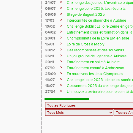
>
24/07
Challenge des jeunes: L'avenir se prépar
>
06/07
Challenge Loire 2025: Les résultats
>
05/05
Stage de Bugeat 2025
>
17/03
Intercomités ce dimanche à Aubière
>
10/02
Challenge Bobin : La loire 2ème en gar
>
04/02
Entraînement cross et formation dans l
>
20/01
Championnats de la Loire BM en salle
>
15/01
Loire de Cross à Mably
>
20/12
Des récompenses et des souvenirs
>
26/11
Un joli groupe de ligériens à Aubière
>
20/11
Entraînement en salle à Aubière
>
07/10
Entraînement comité à Andrezieux
>
25/09
En route vers les Jeux Olympiques
>
14/07
Challenge Loire 2023 : de belles soirée d
>
13/07
Classement 2023 du challenge des jeu
>
27/04
Un nouveau partenaire pour le comité de