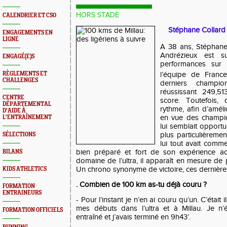
HORS STADE
CALENDRIER ET CSO
Stéphane Collard
ENGAGEMENTS EN
LIGNE
A 38 ans, Stéphane
Andrézieux est s
ENGAGÉ(E)S
performances sur 
RÈGLEMENTS ET
l’équipe de France
CHALLENGES
derniers champ
réussissant 249,51
CENTRE
score. Toutefois,
DÉPARTEMENTAL
rythme, afin d’amél
D'AIDE À
en vue des champio
L'ENTRAÎNEMENT
lui semblait opport
plus particulièremen
SÉLECTIONS
lui tout avait com
bien préparé et fort de son expérience a
BILANS
domaine de l’ultra, il apparaît en mesure de
Un chrono synonyme de victoire, ces dernière
KIDS ATHLETICS
. Combien de 100 km as-tu déjà couru ?
FORMATION
ENTRAINEURS
- Pour l’instant je n’en ai couru qu’un. C’était 
mes débuts dans l’ultra et à Millau. Je n’
FORMATION OFFICIELS
entraîné et j’avais terminé en 9h43’.