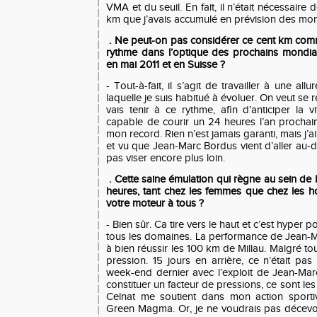
VMA et du seuil. En fait, il n’était nécessaire 
km que j’avais accumulé en prévision des mo
. Ne peut-on pas considérer ce cent km co
rythme dans l’optique des prochains mondi
en mai 2011 et en Suisse ?
- Tout-à-fait, il s’agit de travailler à une all
laquelle je suis habitué à évoluer. On veut s
vais tenir à ce rythme, afin d’anticiper la v
capable de courir un 24 heures l’an prochain
mon record. Rien n’est jamais garanti, mais j’
et vu que Jean-Marc Bordus vient d’aller au-
pas viser encore plus loin.
. Cette saine émulation qui règne au sein de
heures, tant chez les femmes que chez les h
votre moteur à tous ?
- Bien sûr. Ca tire vers le haut et c’est hyper p
tous les domaines. La performance de Jean-
à bien réussir les 100 km de Millau. Malgré to
pression. 15 jours en arrière, ce n’était pa
week-end dernier avec l’exploit de Jean-Mar
constituer un facteur de pressions, ce sont les
Celnat me soutient dans mon action sporti
Green Magma. Or, je ne voudrais pas décevoi