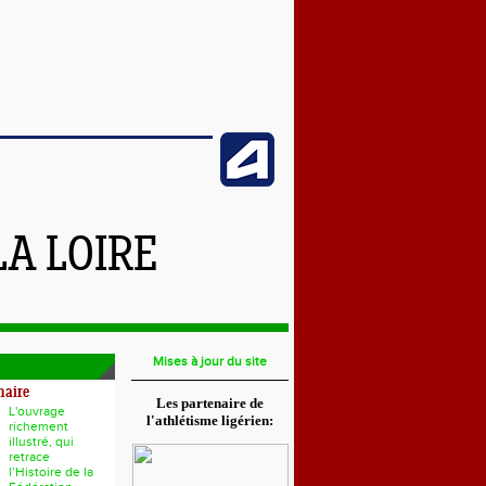
LA LOIRE
Mises à jour du site
naire
Les partenaire de
L'ouvrage
l'athlétisme ligérien:
richement
illustré, qui
retrace
l’Histoire de la