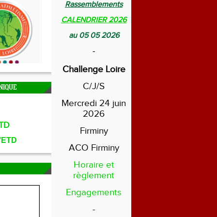
Rassemblements
CALENDRIER 2026
au 05 05 2026
-
Challenge Loire
C/J/S
NIQUE
Mercredi 24 juin
2026
TD
Firminy
l'ETD
ACO Firminy
Horaire et
règlement
Engagements
-