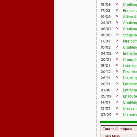
>
15/06
Challen
>
17/03
France 
>
19/09
Adieu A
>
24/07
Challeng
>
06/07
Challeng
>
05/05
Stage d
>
17/03
Interco
>
10/02
Challeng
>
04/02
Entraîne
>
20/01
Champio
>
15/01
Loire de
>
20/12
Des réc
>
26/11
Un joli 
>
20/11
Entraîne
>
07/10
Entraîn
>
25/09
En rout
>
14/07
Challeng
>
13/07
Classem
>
27/04
Un nouve