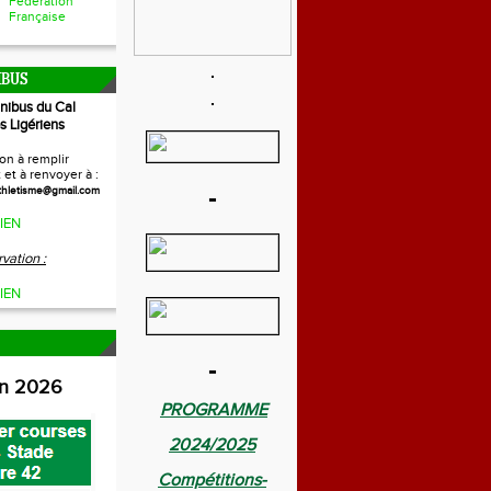
Fédération
Française
IBUS
inibus du Cal
s Ligériens
on à remplir
et à renvoyer à :
-
thletisme@gmail.com
IEN
vation :
IEN
-
on 2026
PROGRAMME
2024/2025
Compétitions-