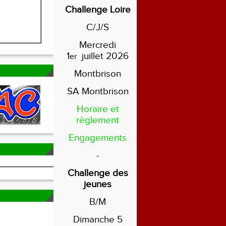
Challenge Loire
C/J/S
Mercredi
1
juillet 2026
er
Montbrison
SA Montbrison
Horaire et
règlement
Engagements
-
Challenge des
jeunes
B/M
Dimanche 5