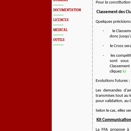
RUNNING
Pour la constitution
DOCUMENTATION
Classement des Cl
LICENCES
Quelques précisions 
MEDICAL
-
le Classeme
donc jusqu
OUTILS
-
le Cross ser
-
les compéti
sont sous 
Classement 
cliquez
ici
Evolutions futures :
Les demandes d’am
transmises tout au l
pour validation, au
Selon le cas, elles s
Kit Communication 
La FFA propose à n