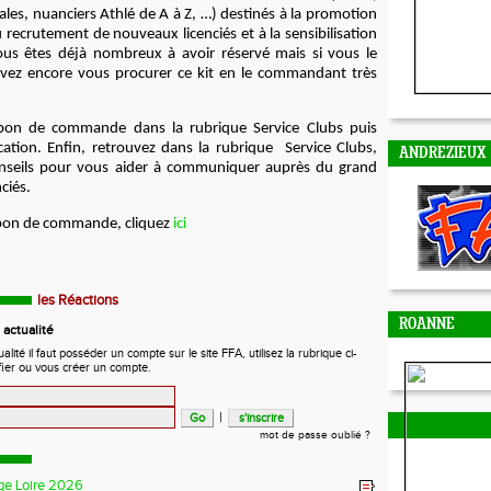
tales, nuanciers Athlé de A à Z, …) destinés à la promotion
au recrutement de nouveaux licenciés et à la sensibilisation
us êtes déjà nombreux à avoir réservé mais si vous le
vez encore vous procurer ce kit en le commandant très
 bon de commande dans la rubrique Service Clubs puis
cation.
Enfin, retrouvez dans la rubrique Service Clubs,
ANDREZIEUX
conseils pour vous aider à communiquer auprès du grand
nciés.
 bon de commande, cliquez
ici
les Réactions
ROANNE
actualité
ité il faut posséder un compte sur le site FFA, utilisez la rubrique ci-
fier ou vous créer un compte.
|
mot de passe oublié ?
ge Loire 2026