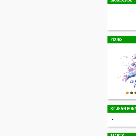
MONISTROL
FEURS
ST JEAN BON