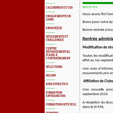
INFOS FFA
CALENDRIER ET CSO
Nous avons fini l’an
ENGAGEMENTS EN
LIGNE
Bravo pour votre d
ENGAGÉ(E)S
Bonne rentrée à tout
RÈGLEMENTS ET
Rentrée administ
CHALLENGES
Modification de str
CENTRE
DÉPARTEMENTAL
D'AIDE À
Toutes les modificat
L'ENTRAÎNEMENT
effet au 1er septem
SÉLECTIONS
Une note d’informat
mouvements pris e
BILANS
Affiliation de Clubs
KIDS ATHLETICS
Une nouvelle proc
FORMATION
septembre 2010
ENTRAINEURS
A réception du dossi
FORMATION OFFICIELS
dans le SI-FFA
.