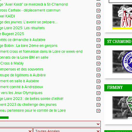
ge "Axel Kaidi" ce mercredi à St-Chamond
DUNIERES
cross Carhaix - déplacement commun
xel KAÏDI
e des jeunes: L'avenir se prépare...
e Loire 2025: Les résultats
e Bugeat 2025
mités ce dimanche à Aubière
ST CHAMOND
e Bobin : La loire 2ème en garçons
ment cross et formation dans la Loire ce week-end
nnats de la Loire BM en salle
 Cross à Mably
ompenses et des souvenirs
groupe de ligériens à Aubière
ment en salle à Aubière
ement comité à Andrezieux
FIRMINY
e vers les Jeux Olympiques
e Loire 2023 : de belles soirée d’athlé!
ent 2023 du challenge des jeunes
au partenaire pour le comité de la Loire