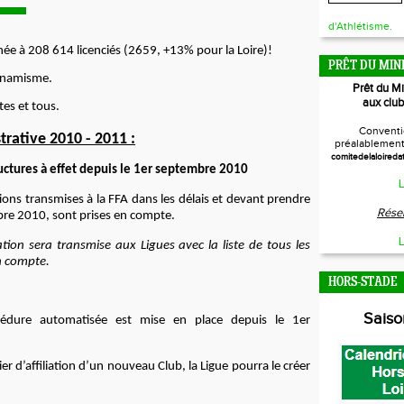
d'Athlétisme.
née à 208 614 licenciés (2659, +13% pour la Loire)!
PRÊT DU MIN
ynamisme.
Prêt du M
aux club
es et tous.
Conventi
rative 2010 - 2011 :
préalablement 
comitedelaloireda
uctures à effet depuis le 1er septembre 2010
L
ions transmises à la FFA dans les délais et devant prendre
Réser
bre 2010, sont prises en compte.
L
ion sera transmise aux Ligues avec la liste de tous les
n compte.
HORS-STADE
Sais
édure automatisée est mise en place depuis le 1er
er d’affiliation d’un nouveau Club, la Ligue pourra le créer