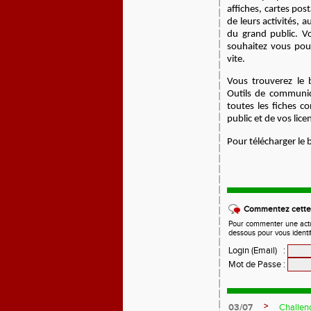
affiches, cartes pos
de leurs activités, 
du grand public.
Vo
souhaitez vous pou
vite.
Vous trouverez le
Outils de communi
toutes les fiches 
public et de vos lice
Pour télécharger le
Commentez cette 
Pour commenter une actual
dessous pour vous identi
Login (Email)
:
Mot de Passe
:
>
03/07
Challen