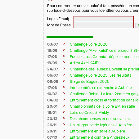
Pour commenter une actualité il faut posséder un compt
rubrique ci-dessous pour vous identifier ou vous crée
Login (Email)
:
Mot de Passe
:
>
03/07
Challenge Loire 2026
>
15/06
Challenge "Axel Kaidi" ce mercredi à 
>
17/03
France cross Carhaix - déplacement c
>
19/09
Adieu Axel KAÏDI
>
24/07
Challenge des jeunes: L'avenir se prépar
>
06/07
Challenge Loire 2025: Les résultats
>
05/05
Stage de Bugeat 2025
>
17/03
Intercomités ce dimanche à Aubière
>
10/02
Challenge Bobin : La loire 2ème en gar
>
04/02
Entraînement cross et formation dans l
>
20/01
Championnats de la Loire BM en salle
>
15/01
Loire de Cross à Mably
>
20/12
Des récompenses et des souvenirs
>
26/11
Un joli groupe de ligériens à Aubière
>
20/11
Entraînement en salle à Aubière
>
07/10
Entraînement comité à Andrezieux