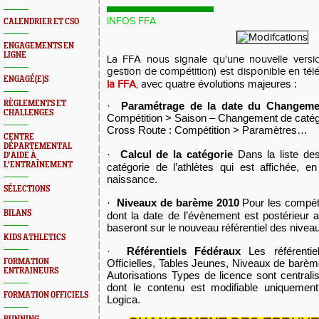
INFOS FFA
CALENDRIER ET CSO
ENGAGEMENTS EN
LIGNE
La FFA nous signale qu'une nouvelle versio
gestion de compétition) est disponible en té
ENGAGÉ(E)S
uatre évolutions majeures :
la FFA
, avec q
RÈGLEMENTS ET
·
Paramétrage de la date du Changeme
CHALLENGES
Compétition > Saison – Changement de caté
Cross Route : Compétition > Paramètres…
CENTRE
DÉPARTEMENTAL
Calcul de la catégorie
Dans la liste de
·
D'AIDE À
L'ENTRAÎNEMENT
catégorie de l’athlètes qui est affichée, 
naissance.
SÉLECTIONS
Niveaux de barème 2010
Pour les compéti
·
BILANS
dont la date de l’évènement est postérieur
baseront sur le nouveau référentiel des nive
KIDS ATHLETICS
·
Référentiels Fédéraux
Les référentie
FORMATION
Officielles, Tables Jeunes, Niveaux de barèm
ENTRAINEURS
Autorisations Types de licence sont centrali
dont le contenu est modifiable uniquement
FORMATION OFFICIELS
Logica.