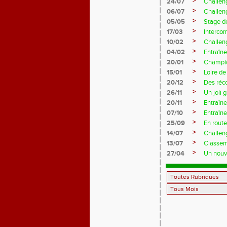
>
24/07
Challeng
>
06/07
Challeng
>
05/05
Stage d
>
17/03
Interco
>
10/02
Challeng
>
04/02
Entraîne
>
20/01
Champio
>
15/01
Loire de
>
20/12
Des réc
>
26/11
Un joli 
>
20/11
Entraîne
>
07/10
Entraîn
>
25/09
En rout
>
14/07
Challeng
>
13/07
Classem
>
27/04
Un nouve