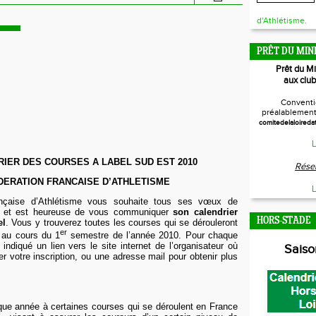
d'Athlétisme.
PRÊT DU MIN
Prêt du M
aux club
Conventi
préalablement 
comitedelaloireda
L
IER DES COURSES A LABEL SUD EST 2010
Réser
DERATION FRANCAISE D’ATHLETISME
L
nçaise
d’Athlétisme vous souhaite tous ses vœux de
0 et est heureuse de vous communiquer
son calendrier
HORS-STADE
el
. Vous y trouverez toutes les courses qui se dérouleront
er
 au cours du 1
semestre de l’année 2010. Pour chaque
 indiqué un lien vers le site internet de l’organisateur où
Sais
er votre inscription, ou une adresse mail pour obtenir plus
.
que année à certaines courses qui se déroulent en France