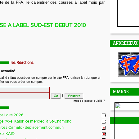
ite de la FFA, le calendrier des courses à label mois par
E A LABEL SUD-EST DEBUT 2010
ANDREZIEUX
les Réactions
actualité
ité il faut posséder un compte sur le site FFA, utilisez la rubrique ci-
fier ou vous créer un compte.
ROANNE
|
mot de passe oublié ?
ge Loire 2026
ge "Axel Kaidi" ce mercredi à St-Chamond
cross Carhaix - déplacement commun
xel KAÏDI