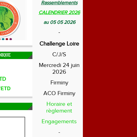
Rassemblements
CALENDRIER 2026
au 05 05 2026
-
Challenge Loire
C/J/S
NIQUE
Mercredi 24 juin
2026
TD
Firminy
l'ETD
ACO Firminy
Horaire et
règlement
Engagements
-