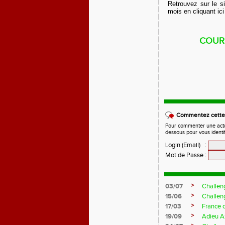
Retrouvez sur le s
mois en
cliquant ici
COURS
Commentez cette 
Pour commenter une actual
dessous pour vous identi
Login (Email)
:
Mot de Passe
:
>
03/07
Challen
>
15/06
Challen
>
17/03
France 
>
19/09
Adieu A