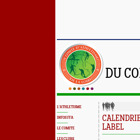
DU CO
L'ATHLETISME
CALENDRIE
INFOS FFA
LABEL
LE COMITE
LES CLUBS