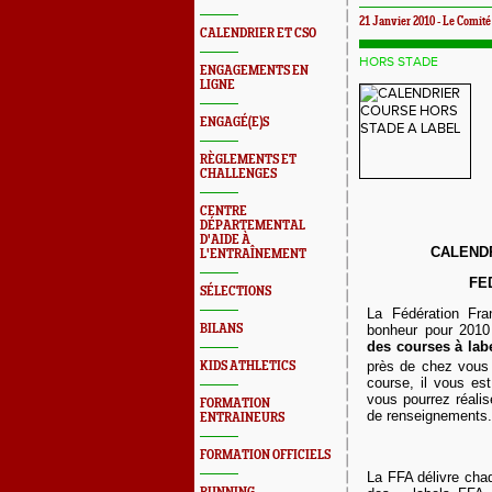
21 Janvier 2010 - Le Comité
CALENDRIER ET CSO
HORS STADE
ENGAGEMENTS EN
LIGNE
ENGAGÉ(E)S
RÈGLEMENTS ET
CHALLENGES
CENTRE
DÉPARTEMENTAL
D'AIDE À
CALENDR
L'ENTRAÎNEMENT
FE
SÉLECTIONS
La Fédération Fra
BILANS
bonheur pour 201
des courses à lab
près de chez vous
KIDS ATHLETICS
course, il vous est
vous pourrez réalis
FORMATION
de renseignements
ENTRAINEURS
FORMATION OFFICIELS
La FFA délivre cha