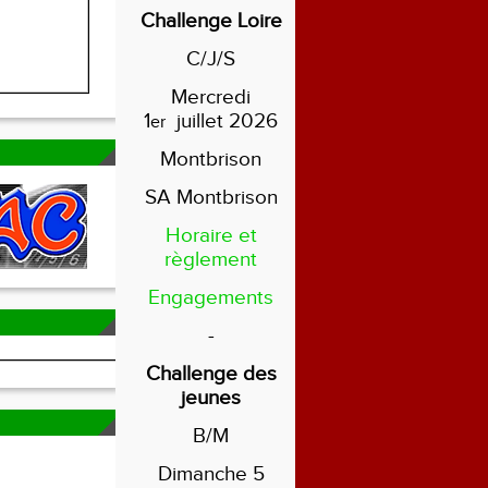
Challenge Loire
C/J/S
Mercredi
1
juillet 2026
er
Montbrison
SA Montbrison
Horaire et
règlement
Engagements
-
Challenge des
jeunes
B/M
Dimanche 5