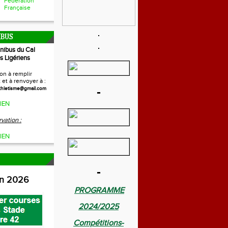
Fédération
Française
IBUS
inibus du Cal
s Ligériens
on à remplir
et à renvoyer à :
-
thletisme@gmail.com
IEN
vation :
IEN
-
on 2026
PROGRAMME
2024/2025
Compétitions-