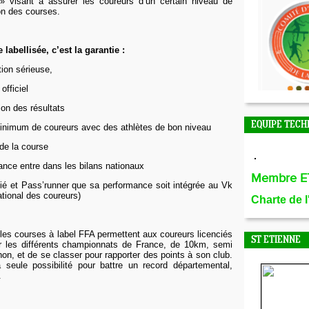
» visant à assurer les coureurs d’un certain niveau de
ion des courses.
labellisée, c’est la garantie :
tion sérieuse,
officiel
ion des résultats
EQUIPE TECH
inimum de coureurs avec des athlètes de bon niveau
é de la course
ance entre dans les bilans nationaux
Membre E
cié et
Pass’runner
que sa performance soit intégrée au
Vk
tional des coureurs)
Charte de 
les courses à label FFA permettent aux coureurs licenciés
ST ETIENNE
ur les différents championnats de France, de 10km, semi
n, et de se classer pour rapporter des points à son club.
 seule possibilité pour battre un record départemental,
.