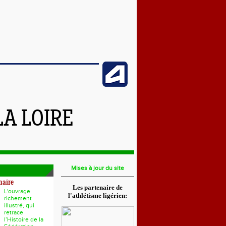
LA LOIRE
Mises à jour du site
naire
Les partenaire de
L'ouvrage
l'athlétisme ligérien:
richement
illustré, qui
retrace
l’Histoire de la