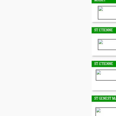
MABLY
ST ETIENNE
ST-ETIENNE
ST GENEST M