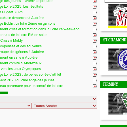
e des jeunes: L'avenir se prépare...
e Loire 2025: Les résultats
DUNIERES
e Bugeat 2025
mités ce dimanche à Aubière
e Bobin : La loire 2ème en garçons
ment cross et formation dans la Loire ce week-end
nnats de la Loire BM en salle
 Cross à Mably
ST CHAMOND
ompenses et des souvenirs
groupe de ligériens à Aubière
ment en salle à Aubière
ement comité à Andrezieux
e vers les Jeux Olympiques
e Loire 2023 : de belles soirée d’athlé!
ent 2023 du challenge des jeunes
FIRMINY
au partenaire pour le comité de la Loire