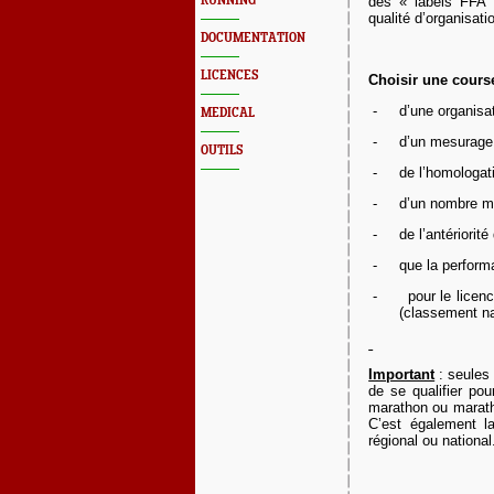
RUNNING
des « labels FFA 
qualité d’organisat
DOCUMENTATION
LICENCES
Choisir une course 
-
d’une organisa
MEDICAL
-
d’un mesurage 
OUTILS
-
de l’homologat
-
d’un nombre m
-
de l’antériorit
-
que la perform
-
pour le licen
(classement na
Important
: seules 
de se qualifier po
marathon ou maratho
C’est également la
régional ou national