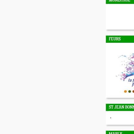
MONISTROL
FEURS
ST JEAN BON