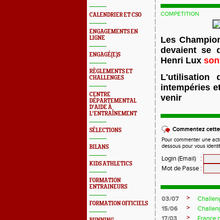
COMPETITION
CALENDRIER ET CSO
ENGAGEMENTS EN
LIGNE
Les Championn
devaient se 
ENGAGÉ(E)S
Henri Lux
son
RÈGLEMENTS ET
L'utilisation
CHALLENGES
intempéries e
CENTRE
venir
DÉPARTEMENTAL
D'AIDE À
L'ENTRAÎNEMENT
Commentez cette 
SÉLECTIONS
Pour commenter une actual
dessous pour vous identi
BILANS
Login (Email)
:
KIDS ATHLETICS
Mot de Passe
:
FORMATION
ENTRAINEURS
>
03/07
Challen
FORMATION OFFICIELS
>
15/06
Challen
>
17/03
France 