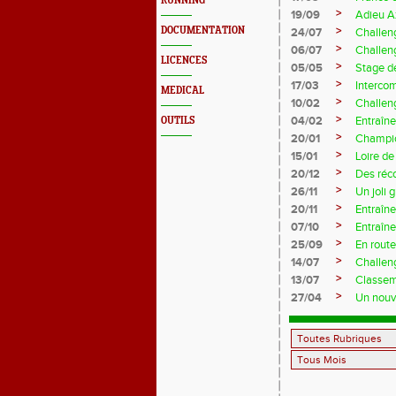
RUNNING
>
19/09
Adieu A
>
DOCUMENTATION
24/07
Challeng
>
06/07
Challeng
LICENCES
>
05/05
Stage d
>
17/03
Interco
MEDICAL
>
10/02
Challeng
>
04/02
Entraîne
OUTILS
>
20/01
Champio
>
15/01
Loire de
>
20/12
Des réc
>
26/11
Un joli 
>
20/11
Entraîne
>
07/10
Entraîn
>
25/09
En rout
>
14/07
Challeng
>
13/07
Classem
>
27/04
Un nouve