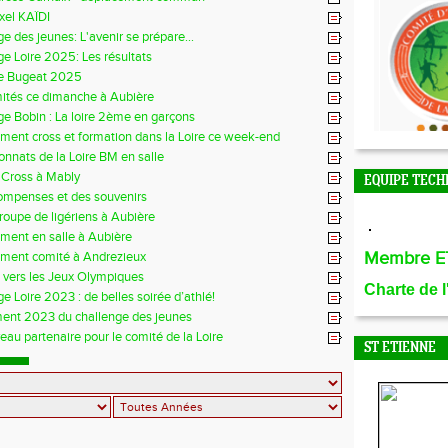
xel KAÏDI
e des jeunes: L'avenir se prépare...
e Loire 2025: Les résultats
e Bugeat 2025
mités ce dimanche à Aubière
e Bobin : La loire 2ème en garçons
ment cross et formation dans la Loire ce week-end
nnats de la Loire BM en salle
 Cross à Mably
EQUIPE TECH
ompenses et des souvenirs
groupe de ligériens à Aubière
ment en salle à Aubière
Membre E
ement comité à Andrezieux
e vers les Jeux Olympiques
Charte de 
e Loire 2023 : de belles soirée d’athlé!
ent 2023 du challenge des jeunes
au partenaire pour le comité de la Loire
ST ETIENNE