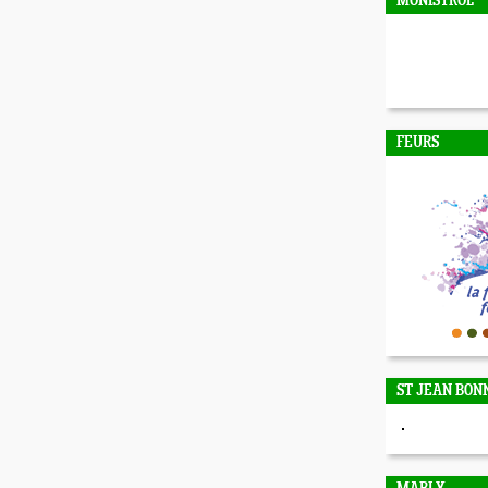
MONISTROL
FEURS
ST JEAN BON