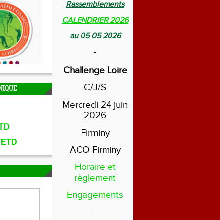
Rassemblements
CALENDRIER 2026
au 05 05 2026
-
Challenge Loire
C/J/S
NIQUE
Mercredi 24 juin
2026
TD
Firminy
l'ETD
ACO Firminy
Horaire et
règlement
Engagements
-