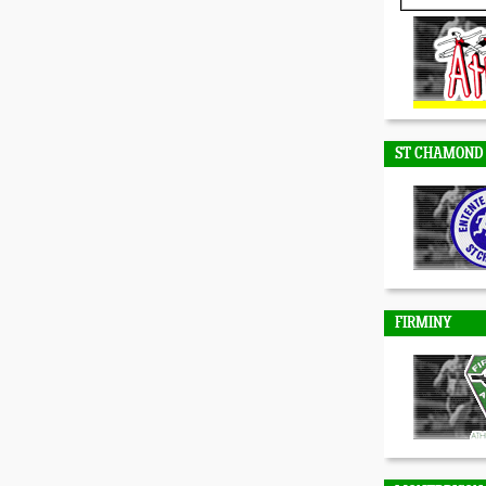
DUNIERES
ST CHAMOND
FIRMINY