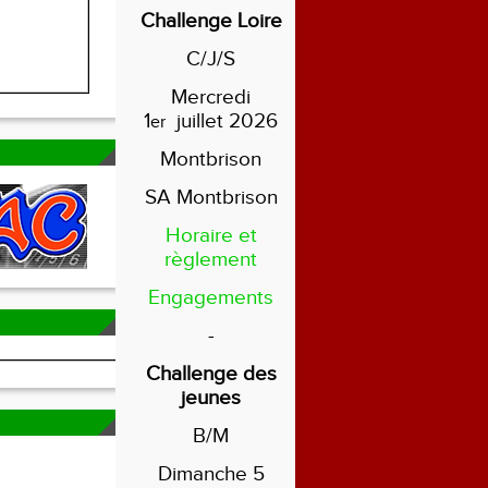
Challenge Loire
C/J/S
Mercredi
1
juillet 2026
er
Montbrison
SA Montbrison
Horaire et
règlement
Engagements
-
Challenge des
jeunes
B/M
Dimanche 5