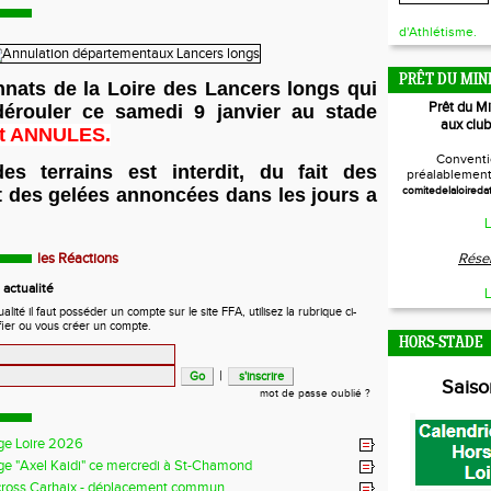
d'Athlétisme.
PRÊT DU MIN
ats de la Loire des Lancers longs qui
Prêt du M
dérouler ce samedi 9 janvier au stade
aux club
t ANNULES.
Conventi
 des terrains est interdit, du fait des
préalablement 
t des gelées annoncées dans les jours a
comitedelaloireda
L
les Réactions
Réser
actualité
L
ité il faut posséder un compte sur le site FFA, utilisez la rubrique ci-
fier ou vous créer un compte.
HORS-STADE
|
Sais
mot de passe oublié ?
ge Loire 2026
ge "Axel Kaidi" ce mercredi à St-Chamond
cross Carhaix - déplacement commun