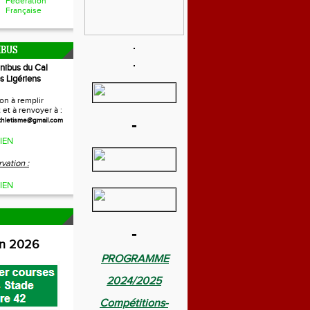
Fédération
Française
IBUS
inibus du Cal
s Ligériens
on à remplir
et à renvoyer à :
-
thletisme@gmail.com
IEN
vation :
IEN
-
on 2026
PROGRAMME
2024/2025
Compétitions-