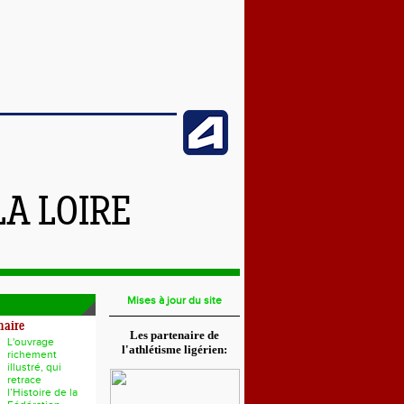
LA LOIRE
Mises à jour du site
naire
Les partenaire de
L'ouvrage
l'athlétisme ligérien:
richement
illustré, qui
retrace
l’Histoire de la