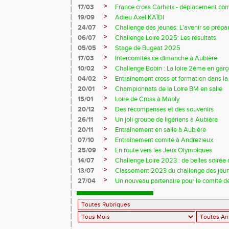
>
17/03
France cross Carhaix - déplacement c
>
19/09
Adieu Axel KAÏDI
>
24/07
Challenge des jeunes: L'avenir se prépar
>
06/07
Challenge Loire 2025: Les résultats
>
05/05
Stage de Bugeat 2025
>
17/03
Intercomités ce dimanche à Aubière
>
10/02
Challenge Bobin : La loire 2ème en gar
>
04/02
Entraînement cross et formation dans l
>
20/01
Championnats de la Loire BM en salle
>
15/01
Loire de Cross à Mably
>
20/12
Des récompenses et des souvenirs
>
26/11
Un joli groupe de ligériens à Aubière
>
20/11
Entraînement en salle à Aubière
>
07/10
Entraînement comité à Andrezieux
>
25/09
En route vers les Jeux Olympiques
>
14/07
Challenge Loire 2023 : de belles soirée d
>
13/07
Classement 2023 du challenge des jeu
>
27/04
Un nouveau partenaire pour le comité de