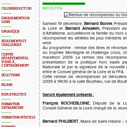
INFOS FFA
CALENDRIER ET CSO
ENGAGEMENTS EN
LIGNE
Samedi 19 décembre,
Bernard Bonne
, Prési
la Loire et
Bernard Amsalem,
Président de 
ENGAGÉ(E)S
d’Athlétisme, accueilleront la famille du hors
récompenser les athlètes les plus méritants e
RÈGLEMENTS ET
venir.
CHALLENGES
Au programme : remise des titres et récomp
du trophée Montagne et challenge cross, c
CENTRE
marathon 2009. La remise des récompense
DÉPARTEMENTAL
présentation de la politique hors stade pa
D'AIDE À
L'ENTRAÎNEMENT
Nationale et par la signature de la nouvelle
entre le Conseil général de la Loire et la FFA.
SÉLECTIONS
Cette remise de récompenses se dérouler
2009 à 14h30 à la salle Bouthieu, rue de Bou
BILANS
Seront également présents :
KIDS ATHLETICS
François ROCHEBLOINE
, Député de la Lo
FORMATION
Conseil Général de la Loire chargé de la Jeun
ENTRAINEURS
FORMATION OFFICIELS
Bernard PHILIBERT
, Maire de Saint-Héand – 