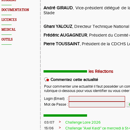
RUNNING
André GIRAUD
, Vice-président délégué de 
DOCUMENTATION
Stade
LICENCES
Ghani YALOUZ
, Directeur Technique National
MEDICAL
Frédéric AUGAGNEUR
, Président du Coimité 
OUTILS
Pierre TOUSSAINT
, Président de la CDCHS Lo
les Réactions
Commentez cette actualité
Pour commenter une actualité il faut posséder un compt
rubrique ci-dessous pour vous identifier ou vous crée
Login (Email)
:
Mot de Passe
:
>
03/07
Challenge Loire 2026
>
15/06
Challenge "Axel Kaidi" ce mercredi à 