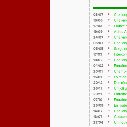
>
03/07
Challen
>
15/06
Challen
>
17/03
France 
>
19/09
Adieu A
>
24/07
Challeng
>
06/07
Challeng
>
05/05
Stage d
>
17/03
Interco
>
10/02
Challeng
>
04/02
Entraîne
>
20/01
Champio
>
15/01
Loire de
>
20/12
Des réc
>
26/11
Un joli 
>
20/11
Entraîne
>
07/10
Entraîn
>
25/09
En rout
>
14/07
Challeng
>
13/07
Classem
>
27/04
Un nouve