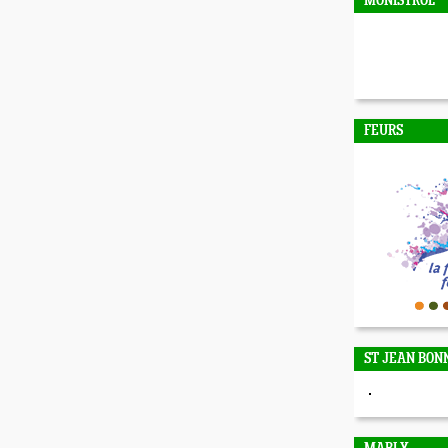
MONISTROL
FEURS
ST JEAN BON