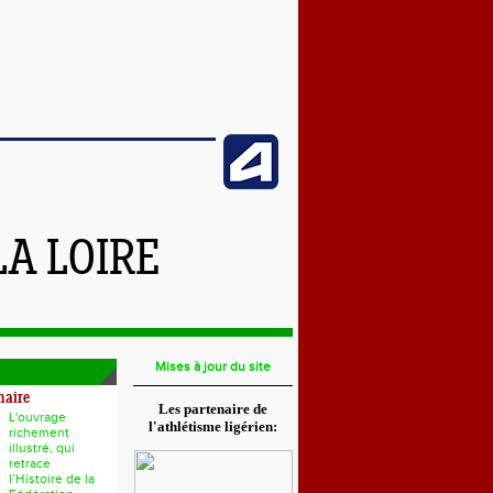
LA LOIRE
Mises à jour du site
naire
Les partenaire de
L'ouvrage
l'athlétisme ligérien:
richement
illustré, qui
retrace
l’Histoire de la