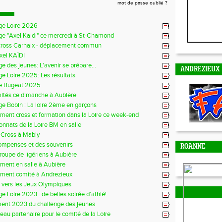
mot de passe oublié ?
ge Loire 2026
ge "Axel Kaidi" ce mercredi à St-Chamond
cross Carhaix - déplacement commun
xel KAÏDI
e des jeunes: L'avenir se prépare...
ANDREZIEUX
e Loire 2025: Les résultats
e Bugeat 2025
mités ce dimanche à Aubière
e Bobin : La loire 2ème en garçons
ment cross et formation dans la Loire ce week-end
nnats de la Loire BM en salle
 Cross à Mably
ompenses et des souvenirs
ROANNE
groupe de ligériens à Aubière
ment en salle à Aubière
ement comité à Andrezieux
e vers les Jeux Olympiques
e Loire 2023 : de belles soirée d’athlé!
ent 2023 du challenge des jeunes
au partenaire pour le comité de la Loire