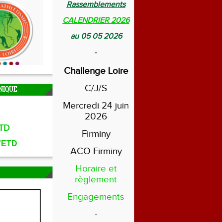
Rassemblements
CALENDRIER 2026
au 05 05 2026
-
Challenge Loire
C/J/S
NIQUE
Mercredi 24 juin
2026
TD
Firminy
l'ETD
ACO Firminy
Horaire et
règlement
Engagements
-