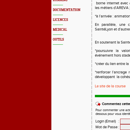
RUNNING
borne internet avec 
les métiers d'AREVA 
DOCUMENTATION
*à l'arrivée : animati
LICENCES
En parallèle, une 
SaintéLyon et d'autre
MEDICAL
OUTILS
En soutenant la Saint
*poursuivre la val
événement hors stade
*créer du lien entre l
*renforcer l'ancrage
développant la cohési
Le site de la course
Commentez cette 
Pour commenter une actual
dessous pour vous identi
Login (Email)
:
Mot de Passe
: