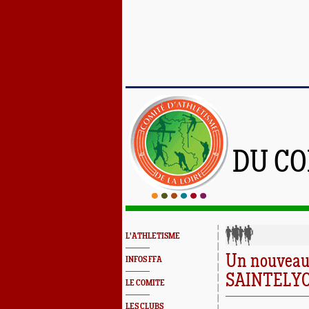
DU CO
L'ATHLETISME
Un nouveau 
INFOS FFA
SAINTELY
LE COMITE
LES CLUBS