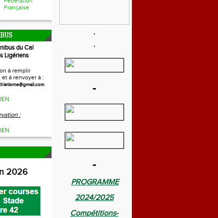
Fédération
Française
IBUS
inibus du Cal
s Ligériens
on à remplir
et à renvoyer à :
-
thletisme@gmail.com
IEN
vation :
IEN
-
on 2026
PROGRAMME
2024/2025
Compétitions-