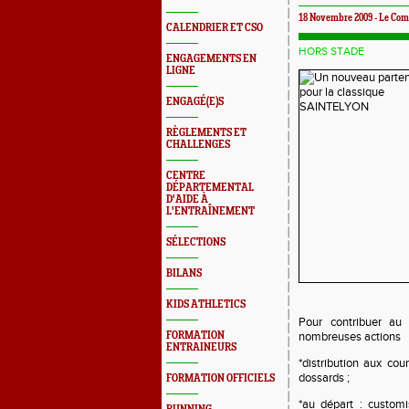
18 Novembre 2009 - Le Com
CALENDRIER ET CSO
HORS STADE
ENGAGEMENTS EN
LIGNE
ENGAGÉ(E)S
RÈGLEMENTS ET
CHALLENGES
CENTRE
DÉPARTEMENTAL
D'AIDE À
L'ENTRAÎNEMENT
SÉLECTIONS
BILANS
KIDS ATHLETICS
Pour contribuer a
FORMATION
nombreuses actions
ENTRAINEURS
*distribution aux cou
dossards ;
FORMATION OFFICIELS
*au départ : customi