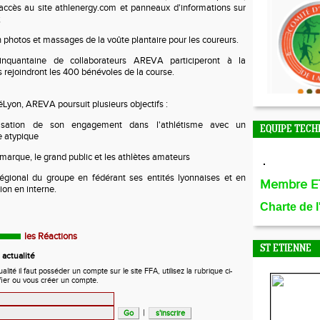
accès au site athlenergy.com et panneaux d'informations sur
;
on photos et massages de la voûte plantaire pour les coureurs.
cinquantaine de collaborateurs AREVA participeront à la
s rejoindront les 400 bénévoles de la course.
éLyon, AREVA poursuit plusieurs objectifs :
orisation de son engagement dans l'athlétisme avec un
EQUIPE TECH
 atypique
a marque, le grand public et les athlètes amateurs
 régional du groupe en fédérant ses entités lyonnaises et en
Membre E
on en interne.
Charte de 
les Réactions
ST ETIENNE
actualité
ité il faut posséder un compte sur le site FFA, utilisez la rubrique ci-
fier ou vous créer un compte.
|