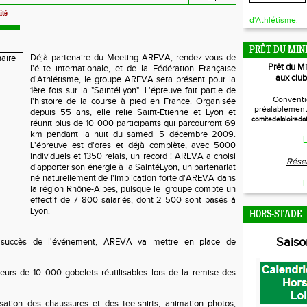
ité
d'Athlétisme.
PRÊT DU MIN
Déjà partenaire du Meeting AREVA, rendez-vous de
Prêt du M
l'élite internationale, et de la Fédération Française
aux club
d'Athlétisme, le groupe AREVA sera présent pour la
1ère fois sur la "SaintéLyon". L'épreuve fait partie de
Conventi
l'histoire de la course à pied en France. Organisée
préalablement 
depuis 55 ans, elle relie Saint-Etienne et Lyon et
comitedelaloireda
réunit plus de 10 000 participants qui parcourront 69
km pendant la nuit du samedi 5 décembre 2009.
L
L'épreuve est d'ores et déjà complète, avec 5000
individuels et 1350 relais, un record ! AREVA a choisi
Réser
d'apporter son énergie à la SaintéLyon, un partenariat
né naturellement de l'implication forte d'AREVA dans
L
la région Rhône-Alpes, puisque le groupe compte un
effectif de 7 800 salariés, dont 2 500 sont basés à
Lyon.
HORS-STADE
Sais
u succès de l'événement, AREVA va mettre en place de
reurs de 10 000 gobelets réutilisables lors de la remise des
sation des chaussures et des tee-shirts, animation photos,