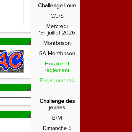
Challenge Loire
C/J/S
Mercredi
1
juillet 2026
er
Montbrison
SA Montbrison
Horaire et
règlement
Engagements
-
Challenge des
jeunes
B/M
Dimanche 5