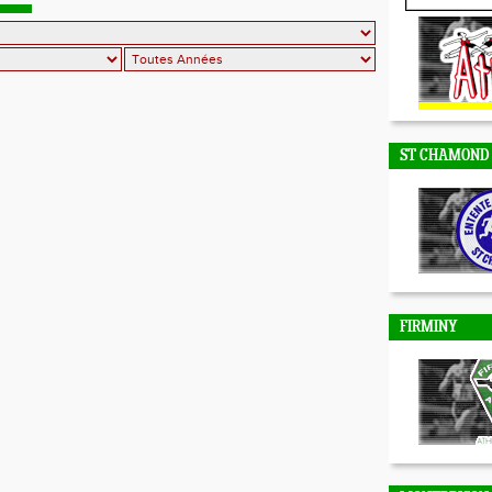
DUNIERES
ST CHAMOND
FIRMINY