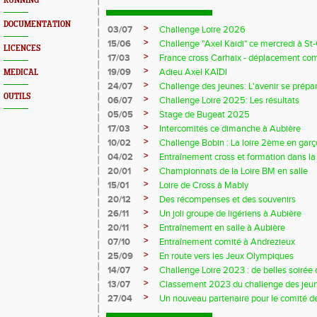
RUNNING
DOCUMENTATION
>
03/07
Challenge Loire 2026
>
15/06
Challenge "Axel Kaidi" ce mercredi à 
LICENCES
>
17/03
France cross Carhaix - déplacement c
>
19/09
Adieu Axel KAÏDI
MEDICAL
>
24/07
Challenge des jeunes: L'avenir se prépar
OUTILS
>
06/07
Challenge Loire 2025: Les résultats
>
05/05
Stage de Bugeat 2025
>
17/03
Intercomités ce dimanche à Aubière
>
10/02
Challenge Bobin : La loire 2ème en gar
>
04/02
Entraînement cross et formation dans l
>
20/01
Championnats de la Loire BM en salle
>
15/01
Loire de Cross à Mably
>
20/12
Des récompenses et des souvenirs
>
26/11
Un joli groupe de ligériens à Aubière
>
20/11
Entraînement en salle à Aubière
>
07/10
Entraînement comité à Andrezieux
>
25/09
En route vers les Jeux Olympiques
>
14/07
Challenge Loire 2023 : de belles soirée d
>
13/07
Classement 2023 du challenge des jeu
>
27/04
Un nouveau partenaire pour le comité de