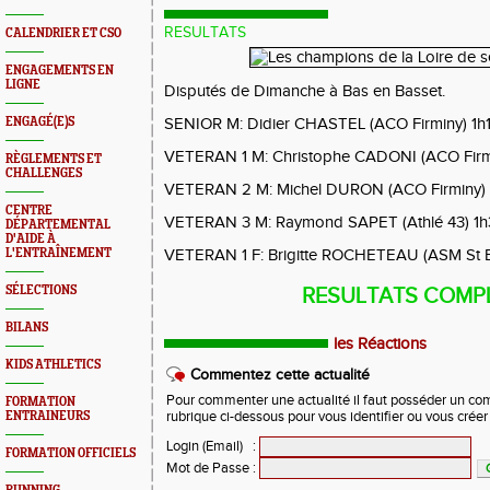
RESULTATS
CALENDRIER ET CSO
ENGAGEMENTS EN
LIGNE
Disputés de Dimanche à Bas en Basset.
ENGAGÉ(E)S
SENIOR M: Didier CHASTEL (ACO Firminy) 1h1
VETERAN 1 M: Christophe CADONI (ACO Firmin
RÈGLEMENTS ET
CHALLENGES
VETERAN 2 M: Michel DURON (ACO Firminy) 
CENTRE
VETERAN 3 M: Raymond SAPET (Athlé 43) 1h
DÉPARTEMENTAL
D'AIDE À
L'ENTRAÎNEMENT
VETERAN 1 F: Brigitte ROCHETEAU (ASM St Et
SÉLECTIONS
RESULTATS COMP
BILANS
les Réactions
KIDS ATHLETICS
Commentez cette actualité
Pour commenter une actualité il faut posséder un compt
FORMATION
ENTRAINEURS
rubrique ci-dessous pour vous identifier ou vous crée
Login (Email)
:
FORMATION OFFICIELS
Mot de Passe
: