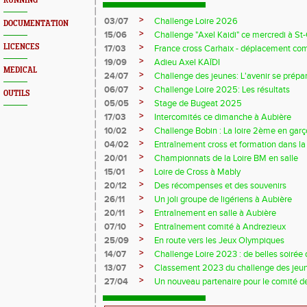
RUNNING
>
03/07
Challenge Loire 2026
DOCUMENTATION
>
15/06
Challenge "Axel Kaidi" ce mercredi à 
>
LICENCES
17/03
France cross Carhaix - déplacement c
>
19/09
Adieu Axel KAÏDI
MEDICAL
>
24/07
Challenge des jeunes: L'avenir se prépar
>
06/07
Challenge Loire 2025: Les résultats
OUTILS
>
05/05
Stage de Bugeat 2025
>
17/03
Intercomités ce dimanche à Aubière
>
10/02
Challenge Bobin : La loire 2ème en gar
>
04/02
Entraînement cross et formation dans l
>
20/01
Championnats de la Loire BM en salle
>
15/01
Loire de Cross à Mably
>
20/12
Des récompenses et des souvenirs
>
26/11
Un joli groupe de ligériens à Aubière
>
20/11
Entraînement en salle à Aubière
>
07/10
Entraînement comité à Andrezieux
>
25/09
En route vers les Jeux Olympiques
>
14/07
Challenge Loire 2023 : de belles soirée d
>
13/07
Classement 2023 du challenge des jeu
>
27/04
Un nouveau partenaire pour le comité de