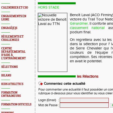
HORS STADE
CALENDRIER ET CSO
Benoît Laval (ACO Firminy
ENGAGEMENTS EN
victoire du Trail Tour Nat
LIGNE
Gérardmer
. Il conforte ai
classement national
as
ENGAGÉ(E)S
podium final.
RÈGLEMENTS ET
On regrettera avec lui le
CHALLENGES
dans la sélection pour l'
de Serre Chevalier qui l
CENTRE
DÉPARTEMENTAL
couleurs de l'équipe n
D'AIDE À
compétition. Ses récentes 
L'ENTRAÎNEMENT
en avait le potentiel.
SÉLECTIONS
BILANS
les Réactions
Commentez cette actualité
KIDS ATHLETICS
Pour commenter une actualité il faut posséder un compt
FORMATION
rubrique ci-dessous pour vous identifier ou vous crée
ENTRAINEURS
Login (Email)
:
FORMATION OFFICIELS
Mot de Passe
: