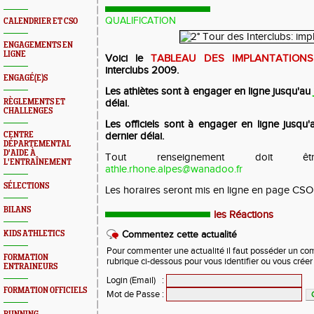
QUALIFICATION
CALENDRIER ET CSO
ENGAGEMENTS EN
LIGNE
Voici le
TABLEAU DES IMPLANTATION
interclubs 2009.
ENGAGÉ(E)S
Les athlètes sont à engager en ligne jusqu'au
RÈGLEMENTS ET
délai.
CHALLENGES
Les officiels sont à engager en ligne jusqu
CENTRE
dernier délai.
DÉPARTEMENTAL
D'AIDE À
Tout renseignement doit 
L'ENTRAÎNEMENT
athle.rhone.alpes@wanadoo.fr
SÉLECTIONS
Les horaires seront mis en ligne en page CSO -
BILANS
les Réactions
KIDS ATHLETICS
Commentez cette actualité
Pour commenter une actualité il faut posséder un compt
FORMATION
rubrique ci-dessous pour vous identifier ou vous crée
ENTRAINEURS
Login (Email)
:
FORMATION OFFICIELS
Mot de Passe
: