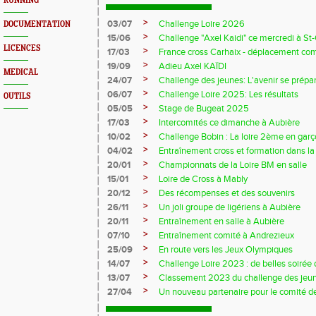
RUNNING
>
03/07
Challenge Loire 2026
DOCUMENTATION
>
15/06
Challenge "Axel Kaidi" ce mercredi à 
LICENCES
>
17/03
France cross Carhaix - déplacement c
>
19/09
Adieu Axel KAÏDI
MEDICAL
>
24/07
Challenge des jeunes: L'avenir se prépar
>
06/07
Challenge Loire 2025: Les résultats
OUTILS
>
05/05
Stage de Bugeat 2025
>
17/03
Intercomités ce dimanche à Aubière
>
10/02
Challenge Bobin : La loire 2ème en gar
>
04/02
Entraînement cross et formation dans l
>
20/01
Championnats de la Loire BM en salle
>
15/01
Loire de Cross à Mably
>
20/12
Des récompenses et des souvenirs
>
26/11
Un joli groupe de ligériens à Aubière
>
20/11
Entraînement en salle à Aubière
>
07/10
Entraînement comité à Andrezieux
>
25/09
En route vers les Jeux Olympiques
>
14/07
Challenge Loire 2023 : de belles soirée d
>
13/07
Classement 2023 du challenge des jeu
>
27/04
Un nouveau partenaire pour le comité de