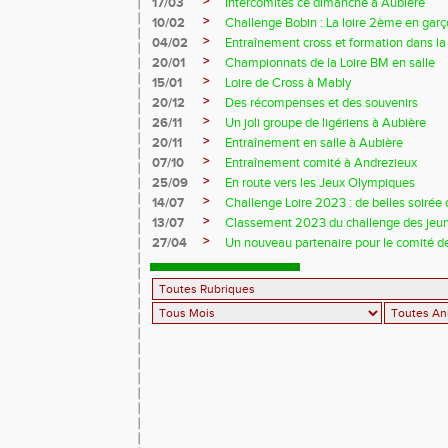
>
17/03
Intercomités ce dimanche à Aubière
>
10/02
Challenge Bobin : La loire 2ème en gar
>
04/02
Entraînement cross et formation dans l
>
20/01
Championnats de la Loire BM en salle
>
15/01
Loire de Cross à Mably
>
20/12
Des récompenses et des souvenirs
>
26/11
Un joli groupe de ligériens à Aubière
>
20/11
Entraînement en salle à Aubière
>
07/10
Entraînement comité à Andrezieux
>
25/09
En route vers les Jeux Olympiques
>
14/07
Challenge Loire 2023 : de belles soirée d
>
13/07
Classement 2023 du challenge des jeu
>
27/04
Un nouveau partenaire pour le comité de