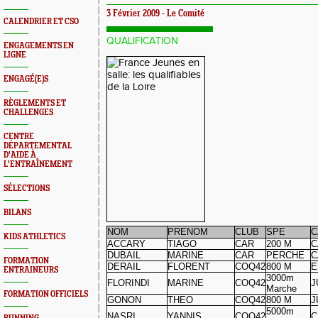
3 Février 2009 - Le Comité
CALENDRIER ET CSO
QUALIFICATION
ENGAGEMENTS EN
LIGNE
ENGAGÉ(E)S
RÈGLEMENTS ET
CHALLENGES
CENTRE
DÉPARTEMENTAL
D'AIDE À
L'ENTRAÎNEMENT
SÉLECTIONS
BILANS
NOM
PRENOM
CLUB
SPE
C
KIDS ATHLETICS
ACCARY
TIAGO
CAR
200 M
C
DUBAIL
MARINE
CAR
PERCHE
C
FORMATION
DERAIL
FLORENT
COQ42
800 M
E
ENTRAINEURS
3000m
FLORINDI
MARINE
COQ42
J
Marche
FORMATION OFFICIELS
GONON
THEO
COQ42
800 M
J
5000m
NASRI
YANNIS
COQ42
C