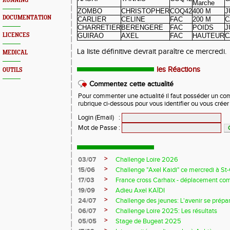
RUNNING
Marche
ZOMBO
CHRISTOPHER
COQ42
400 M
J
DOCUMENTATION
CARLIER
CELINE
FAC
200 M
C
CHARRETIER
BERENGERE
FAC
POIDS
J
LICENCES
GUIRAO
AXEL
FAC
HAUTEUR
C
La liste définitive devrait paraître ce mercredi.
MEDICAL
les Réactions
OUTILS
Commentez cette actualité
Pour commenter une actualité il faut posséder un compt
rubrique ci-dessous pour vous identifier ou vous crée
Login (Email)
:
Mot de Passe
:
>
03/07
Challenge Loire 2026
>
15/06
Challenge "Axel Kaidi" ce mercredi à 
>
17/03
France cross Carhaix - déplacement c
>
19/09
Adieu Axel KAÏDI
>
24/07
Challenge des jeunes: L'avenir se prépar
>
06/07
Challenge Loire 2025: Les résultats
>
05/05
Stage de Bugeat 2025