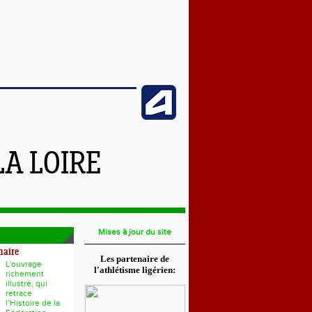
LA LOIRE
Mises à jour du site
naire
Les partenaire de
L'ouvrage
l'athlétisme ligérien:
richement
illustré, qui
retrace
l’Histoire de la