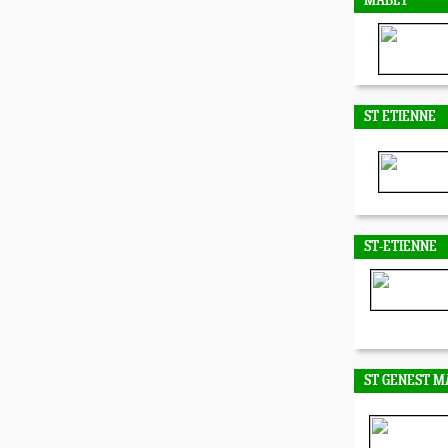
MABLY
ST ETIENNE
ST-ETIENNE
ST GENEST M