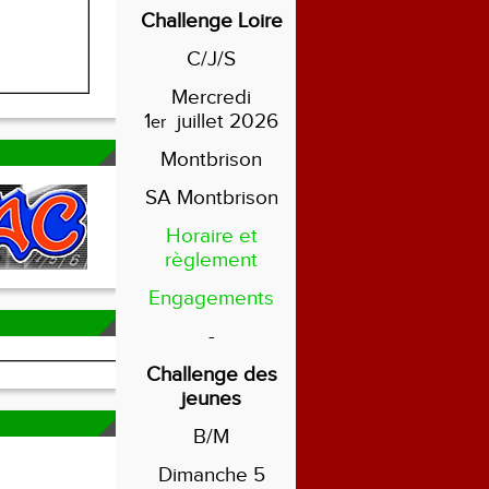
Challenge Loire
C/J/S
Mercredi
1
juillet 2026
er
Montbrison
SA Montbrison
Horaire et
règlement
Engagements
-
Challenge des
jeunes
B/M
Dimanche 5