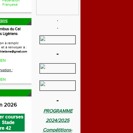
Fédération
Française
IBUS
inibus du Cal
s Ligériens
on à remplir
et à renvoyer à :
-
thletisme@gmail.com
IEN
vation :
IEN
-
on 2026
PROGRAMME
2024/2025
Compétitions-