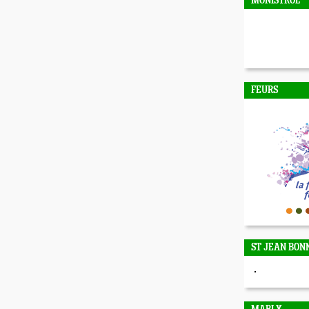
MONISTROL
FEURS
ST JEAN BON