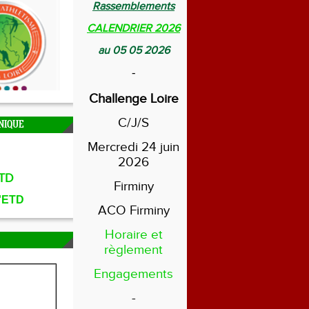
Rassemblements
CALENDRIER 2026
au 05 05 2026
-
Challenge Loire
C/J/S
NIQUE
Mercredi 24 juin
2026
TD
Firminy
l'ETD
ACO Firminy
Horaire et
règlement
Engagements
-