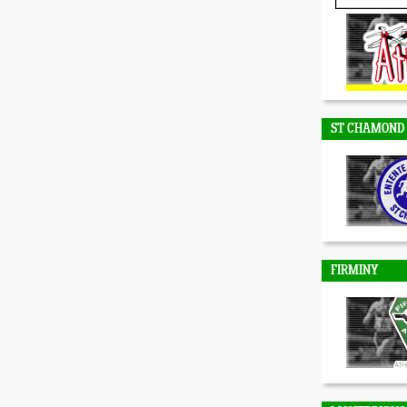
DUNIERES
ST CHAMOND
FIRMINY