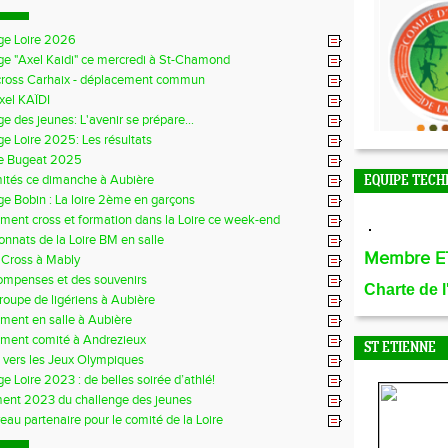
ge Loire 2026
ge "Axel Kaidi" ce mercredi à St-Chamond
cross Carhaix - déplacement commun
xel KAÏDI
e des jeunes: L'avenir se prépare...
e Loire 2025: Les résultats
e Bugeat 2025
mités ce dimanche à Aubière
EQUIPE TECH
e Bobin : La loire 2ème en garçons
ment cross et formation dans la Loire ce week-end
nnats de la Loire BM en salle
Membre E
 Cross à Mably
ompenses et des souvenirs
Charte de 
groupe de ligériens à Aubière
ment en salle à Aubière
ement comité à Andrezieux
ST ETIENNE
e vers les Jeux Olympiques
e Loire 2023 : de belles soirée d’athlé!
ent 2023 du challenge des jeunes
au partenaire pour le comité de la Loire