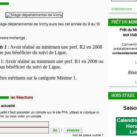
d'Athlétisme.
PRÊT DU MIN
stage départemental de Vichy aura lieu cet année du 9 au 13
Prêt du M
aux club
reste inchangé :
Conventi
ts 1
: Avoir réalisé au minimum une perf. R2 en 2008
préalablement 
ne pas bénéficier du suivi de Ligue.
comitedelaloireda
1: Avoir réalisé au minimum une perf. R1 en 2008 ou
L
pas bénéficier du suivi de Ligue.
Réser
ètes méritants sur la catégorie Minime 1.
L
HORS-STADE
les Réactions
actualité
Sais
ité il faut posséder un compte sur le site FFA, utilisez la rubrique ci-
fier ou vous créer un compte.
|
mot de passe oublié ?