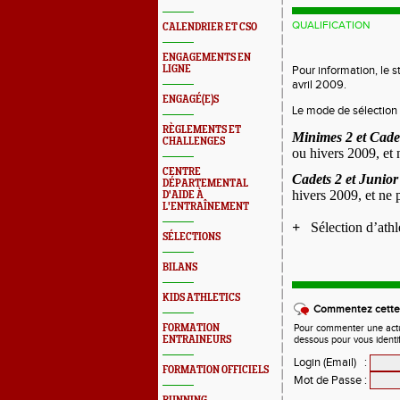
QUALIFICATION
CALENDRIER ET CSO
ENGAGEMENTS EN
LIGNE
Pour information, le 
avril 2009.
ENGAGÉ(E)S
Le mode de sélection 
RÈGLEMENTS ET
Minimes 2 et Cade
CHALLENGES
ou hivers 2009, et 
CENTRE
Cadets 2 et Junior
DÉPARTEMENTAL
hivers 2009, et ne 
D'AIDE À
L'ENTRAÎNEMENT
+
Sélection d’athl
SÉLECTIONS
BILANS
KIDS ATHLETICS
Commentez cette 
FORMATION
Pour commenter une actual
ENTRAINEURS
dessous pour vous identi
Login (Email)
:
FORMATION OFFICIELS
Mot de Passe
: