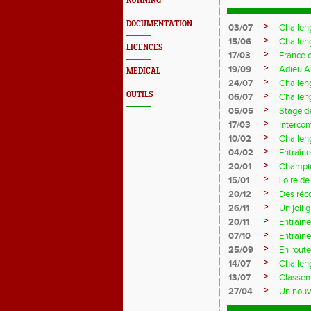
RUNNING
DOCUMENTATION
>
03/07
Challen
>
15/06
Challen
LICENCES
>
17/03
France 
>
19/09
Adieu A
MEDICAL
>
24/07
Challeng
OUTILS
>
06/07
Challeng
>
05/05
Stage d
>
17/03
Interco
>
10/02
Challeng
>
04/02
Entraîne
>
20/01
Champio
>
15/01
Loire de
>
20/12
Des réc
>
26/11
Un joli 
>
20/11
Entraîne
>
07/10
Entraîn
>
25/09
En rout
>
14/07
Challeng
>
13/07
Classem
>
27/04
Un nouve