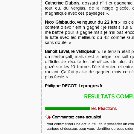
Catherine Dubois
, dossard n° 1 et gagnante
tout eu, du verglas, de la neige glacée, d
magnifique avec ces paysages ».
Nico Ghibaudo, vainqueur du 22 km
:« Ici c’
content d’avoir enfin gagné : je restais sur 
me battre pour la gagne mais je n’ai pas encor
la lutte avec les meilleurs du 42 comme Gui
sans doute...».
Benoît Laval, le vainqueur
:« Le terrain était 
on s’enfonçait, mais c’est la neige : on sait 
difficiles.Je récolte les bénéfices de plus d’
gazé sur les 10 bornes l’été dernier, et entre
roulant...Ça fait plaisir de gagner, mais ce n
plus facile. »
Philippe DECOT. Leprogres.fr
RESULTATS COMP
les Réactions
Commentez cette actualité
Pour commenter une actualité il faut posséder un compt
rubrique ci-dessous pour vous identifier ou vous crée