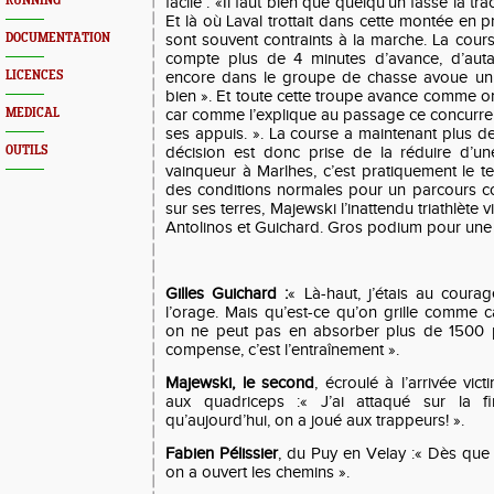
RUNNING
facile : «Il faut bien que quelqu’un fasse la tra
Et là où Laval trottait dans cette montée en 
DOCUMENTATION
sont souvent contraints à la marche. La course
compte plus de 4 minutes d’avance, d’auta
LICENCES
encore dans le groupe de chasse avoue un 
bien ». Et toute cette troupe avance comme o
MEDICAL
car comme l’explique au passage ce concurren
ses appuis. ». La course a maintenant plus d
OUTILS
décision est donc prise de la réduire d’u
vainqueur à Marlhes, c’est pratiquement le t
des conditions normales pour un parcours co
sur ses terres, Majewski l’inattendu triathlète
Antolinos et Guichard. Gros podium pour une c
Gilles Guichard :
« Là-haut, j’étais au courage
l’orage. Mais qu’est-ce qu’on grille comme c
on ne peut pas en absorber plus de 1500 p
compense, c’est l’entraînement ».
Majewski, le second
, écroulé à l’arrivée vic
aux quadriceps :« J’ai attaqué sur la fin
qu’aujourd’hui, on a joué aux trappeurs! ».
Fabien Pélissier
, du Puy en Velay :« Dès que t
on a ouvert les chemins ».