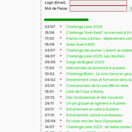
Login (Email)
:
Mot de Passe
:
>
03/07
Challenge Loire 2026
>
15/06
Challenge "Axel Kaidi" ce mercredi à 
>
17/03
France cross Carhaix - déplacement c
>
19/09
Adieu Axel KAÏDI
>
24/07
Challenge des jeunes: L'avenir se prépar
>
06/07
Challenge Loire 2025: Les résultats
>
05/05
Stage de Bugeat 2025
>
17/03
Intercomités ce dimanche à Aubière
>
10/02
Challenge Bobin : La loire 2ème en gar
>
04/02
Entraînement cross et formation dans l
>
20/01
Championnats de la Loire BM en salle
>
15/01
Loire de Cross à Mably
>
20/12
Des récompenses et des souvenirs
>
26/11
Un joli groupe de ligériens à Aubière
>
20/11
Entraînement en salle à Aubière
>
07/10
Entraînement comité à Andrezieux
>
25/09
En route vers les Jeux Olympiques
>
14/07
Challenge Loire 2023 : de belles soirée d