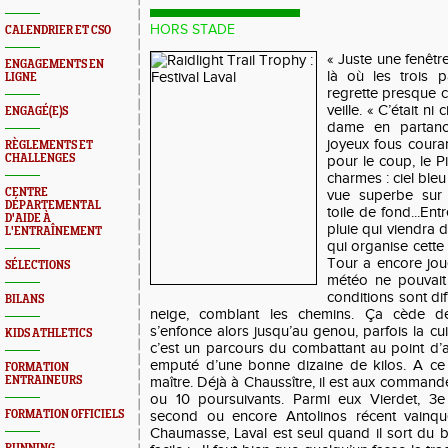
HORS STADE
CALENDRIER ET CSO
« Juste une fenêtr
ENGAGEMENTS EN
là où les trois p
LIGNE
regrette presque c
veille. « C’était ni 
ENGAGÉ(E)S
dame en partanc
joyeux fous coura
RÈGLEMENTS ET
CHALLENGES
pour le coup, le P
charmes : ciel ble
CENTRE
vue superbe sur
DÉPARTEMENTAL
toile de fond...Entr
D'AIDE À
pluie qui viendra 
L'ENTRAÎNEMENT
qui organise cette
Tour a encore joué
SÉLECTIONS
météo ne pouvait 
conditions sont diff
BILANS
neige, comblant les chemins. Ça cède de
s’enfonce alors jusqu’au genou, parfois la cuis
KIDS ATHLETICS
c’est un parcours du combattant au point d’a
emputé d’une bonne dizaine de kilos. A ce 
FORMATION
ENTRAINEURS
maître. Déjà à Chaussître, il est aux comman
ou 10 poursuivants. Parmi eux Vierdet, 3e
FORMATION OFFICIELS
second ou encore Antolinos récent vainqu
Chaumasse, Laval est seul quand il sort du bo