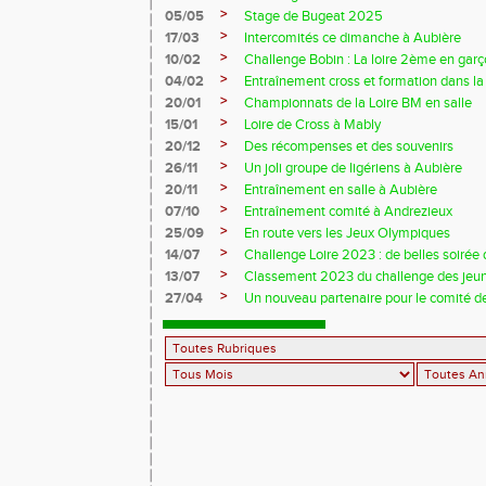
>
05/05
Stage de Bugeat 2025
>
17/03
Intercomités ce dimanche à Aubière
>
10/02
Challenge Bobin : La loire 2ème en gar
>
04/02
Entraînement cross et formation dans l
>
20/01
Championnats de la Loire BM en salle
>
15/01
Loire de Cross à Mably
>
20/12
Des récompenses et des souvenirs
>
26/11
Un joli groupe de ligériens à Aubière
>
20/11
Entraînement en salle à Aubière
>
07/10
Entraînement comité à Andrezieux
>
25/09
En route vers les Jeux Olympiques
>
14/07
Challenge Loire 2023 : de belles soirée d
>
13/07
Classement 2023 du challenge des jeu
>
27/04
Un nouveau partenaire pour le comité de