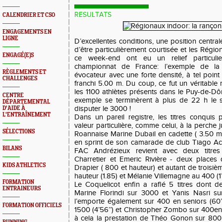
RESULTATS
CALENDRIER ET CSO
ENGAGEMENTS EN
LIGNE
D’excellentes conditions, une position central
d’être particulièrement courtisée et les Régio
ENGAGÉ(E)S
ce week-end ont eu un relief particul
championnat de France: l’exemple de la
RÈGLEMENTS ET
évocateur avec une forte densité, à tel poin
CHALLENGES
franchi 5.00 m. Du coup, ce fut un véritable
les 1100 athlètes présents dans le Puy-de-Dô
CENTRE
exemple se terminèrent à plus de 22 h le sam
DÉPARTEMENTAL
disputer le 3000 !
D'AIDE À
L'ENTRAÎNEMENT
Dans un pareil registre, les titres conquis 
valeur particulière, comme celui, à la perche 
SÉLECTIONS
Roannaise Marine Dubail en cadette ( 3.50 m
en sprint de son camarade de club Tiago Acca
BILANS
FAC Andrézieux revient avec deux titre
Charretier et Emeric Rivière - deux place
KIDS ATHLETICS
Drapier ( 800 et hauteur) et autant de troisi
hauteur (1.85) et Mélanie Villemagne au 400 (1’
FORMATION
Le Coquelicot enfin a raflé 5 titres dont 
ENTRAINEURS
Marine Florindi sur 3000 et Yanis Nasri s
l’emporte également sur 400 en seniors (60
FORMATION OFFICIELS
1500 (4’56’’) et Christopher Zombo sur 400en 
à cela la prestation de Théo Gonon sur 800 (1