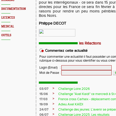
RUNNING
pour les interrégionaux - ce sera dans 15 jour
directes pour les France ce sera fin février à
DOCUMENTATION
raisons pour rendre un peu moins pénibles
Bois Noirs.
LICENCES
Philippe DECOT
MEDICAL
OUTILS
les Réactions
Commentez cette actualité
Pour commenter une actualité il faut posséder un compt
rubrique ci-dessous pour vous identifier ou vous crée
Login (Email)
:
Mot de Passe
:
>
03/07
Challenge Loire 2026
>
15/06
Challenge "Axel Kaidi" ce mercredi à 
>
17/03
France cross Carhaix - déplacement c
>
19/09
Adieu Axel KAÏDI
>
24/07
Challenge des jeunes: L'avenir se prépar
>
06/07
Challenge Loire 2025: Les résultats