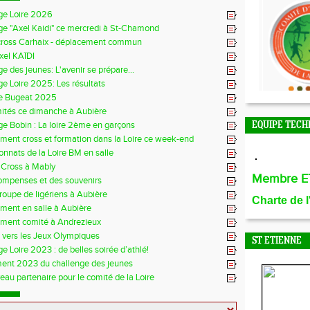
ge Loire 2026
ge "Axel Kaidi" ce mercredi à St-Chamond
cross Carhaix - déplacement commun
xel KAÏDI
e des jeunes: L'avenir se prépare...
e Loire 2025: Les résultats
e Bugeat 2025
mités ce dimanche à Aubière
e Bobin : La loire 2ème en garçons
EQUIPE TECH
ment cross et formation dans la Loire ce week-end
nnats de la Loire BM en salle
 Cross à Mably
Membre E
ompenses et des souvenirs
groupe de ligériens à Aubière
Charte de 
ment en salle à Aubière
ement comité à Andrezieux
e vers les Jeux Olympiques
ST ETIENNE
e Loire 2023 : de belles soirée d’athlé!
ent 2023 du challenge des jeunes
au partenaire pour le comité de la Loire