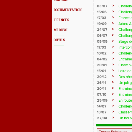
RUNNING
>
03/07
Challen
DOCUMENTATION
>
15/06
Challen
>
17/03
France 
LICENCES
>
19/09
Adieu A
>
24/07
Challeng
MEDICAL
>
06/07
Challeng
OUTILS
>
05/05
Stage d
>
17/03
Interco
>
10/02
Challeng
>
04/02
Entraîne
>
20/01
Champio
>
15/01
Loire de
>
20/12
Des réc
>
26/11
Un joli 
>
20/11
Entraîne
>
07/10
Entraîn
>
25/09
En rout
>
14/07
Challeng
>
13/07
Classem
>
27/04
Un nouve