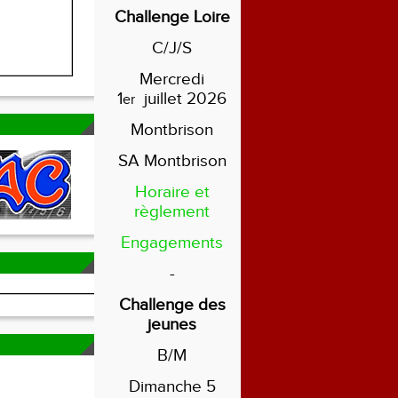
Challenge Loire
C/J/S
Mercredi
1
juillet 2026
er
Montbrison
SA Montbrison
Horaire et
règlement
Engagements
-
Challenge des
jeunes
B/M
Dimanche 5