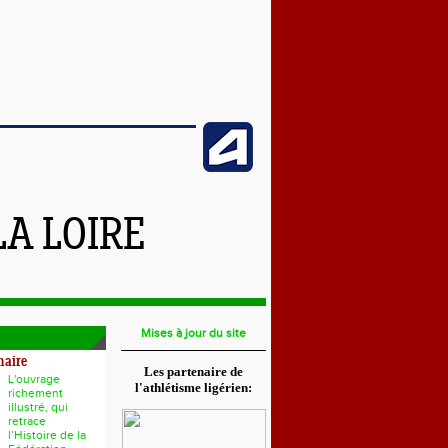
LA LOIRE
Mises à jour du site
naire
Les partenaire de
L'ouvrage
l'athlétisme ligérien:
richement
illustré, qui
retrace
l’Histoire de la