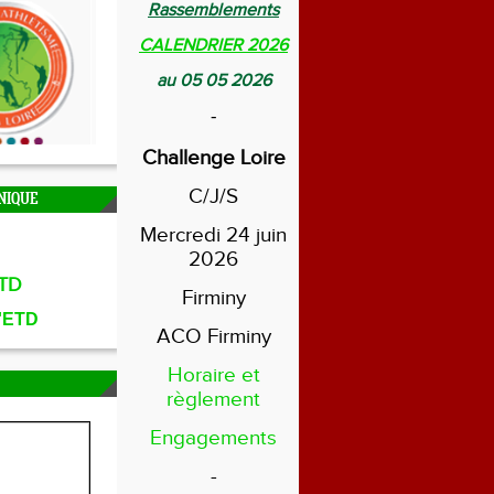
Rassemblements
CALENDRIER 2026
au 05 05 2026
-
Challenge Loire
C/J/S
NIQUE
Mercredi 24 juin
2026
TD
Firminy
l'ETD
ACO Firminy
Horaire et
règlement
Engagements
-