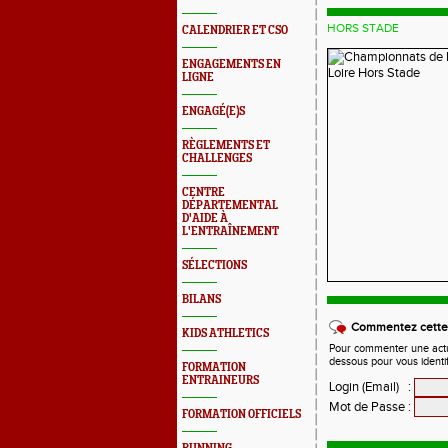
HORS STADE
CALENDRIER ET CSO
ENGAGEMENTS EN
LIGNE
ENGAGÉ(E)S
RÈGLEMENTS ET
CHALLENGES
CENTRE
DÉPARTEMENTAL
D'AIDE À
L'ENTRAÎNEMENT
SÉLECTIONS
BILANS
Commentez cette 
KIDS ATHLETICS
Pour commenter une actual
dessous pour vous identi
FORMATION
ENTRAINEURS
Login (Email)
:
Mot de Passe
:
FORMATION OFFICIELS