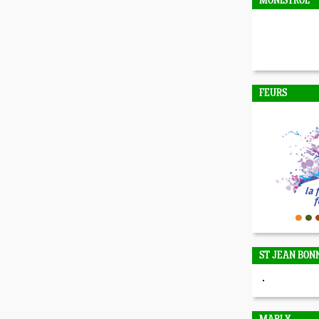
MONISTROL
FEURS
ST JEAN BON