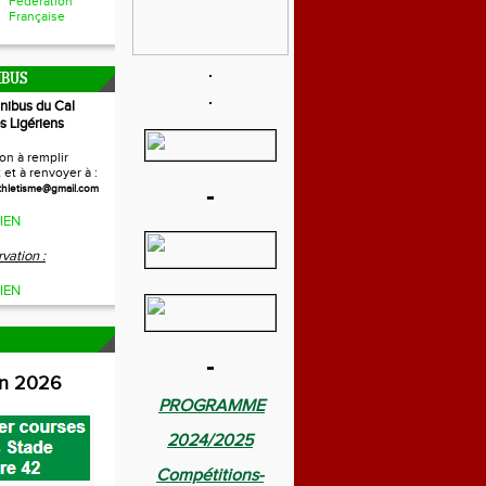
Fédération
Française
IBUS
inibus du Cal
s Ligériens
on à remplir
et à renvoyer à :
-
thletisme@gmail.com
IEN
vation :
IEN
-
on 2026
PROGRAMME
2024/2025
Compétitions-