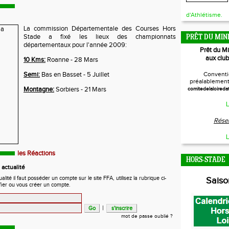
d'Athlétisme.
La commission Départementale des Courses Hors
Stade a fixé les lieux des championnats
PRÊT DU MIN
départementaux pour l'année 2009:
Prêt du M
aux club
10 Kms:
Roanne - 28 Mars
Semi:
Bas en Basset - 5 Juillet
Conventi
préalablement 
Montagne:
Sorbiers - 21 Mars
comitedelaloireda
L
Réser
L
les Réactions
HORS-STADE
actualité
ité il faut posséder un compte sur le site FFA, utilisez la rubrique ci-
Sais
fier ou vous créer un compte.
|
mot de passe oublié ?