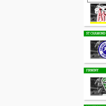
DUNIERES
ST CHAMOND
FIRMINY