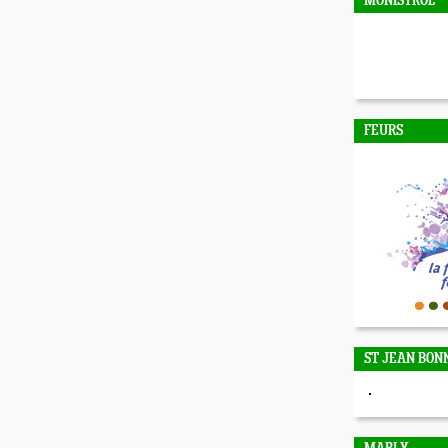
MONISTROL
FEURS
ST JEAN BON