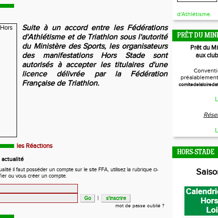
d'Athlétisme.
Suite à un accord entre les Fédérations
PRÊT DU MIN
d'Athlétisme et de Triathlon sous l'autorité
du Ministère des Sports, les organisateurs
Prêt du M
des manifestations Hors Stade sont
aux club
autorisés à accepter les titulaires d'une
Conventi
licence délivrée par la Fédération
préalablement 
Française de Triathlon.
comitedelaloireda
L
Réser
L
les Réactions
HORS-STADE
actualité
ité il faut posséder un compte sur le site FFA, utilisez la rubrique ci-
Sais
fier ou vous créer un compte.
|
mot de passe oublié ?