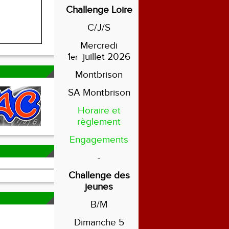
Challenge Loire
C/J/S
Mercredi
1
juillet 2026
er
Montbrison
SA Montbrison
Horaire et
règlement
Engagements
-
Challenge des
jeunes
B/M
Dimanche 5