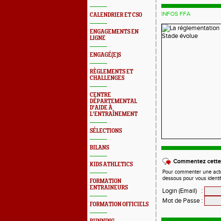
INFOS FFA
CALENDRIER ET CSO
ENGAGEMENTS EN
LIGNE
ENGAGÉ(E)S
RÈGLEMENTS ET
CHALLENGES
CENTRE
DÉPARTEMENTAL
D'AIDE À
L'ENTRAÎNEMENT
SÉLECTIONS
BILANS
Commentez cette 
KIDS ATHLETICS
Pour commenter une actual
dessous pour vous identi
FORMATION
ENTRAINEURS
Login (Email)
:
Mot de Passe
:
FORMATION OFFICIELS