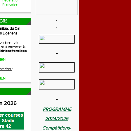
Fédération
Française
IBUS
inibus du Cal
s Ligériens
on à remplir
et à renvoyer à :
-
thletisme@gmail.com
IEN
vation :
IEN
-
on 2026
PROGRAMME
2024/2025
Compétitions-