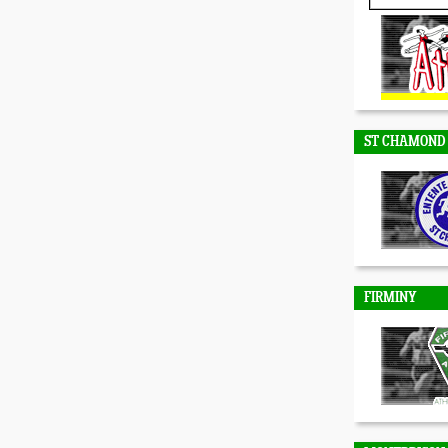
DUNIERES
ST CHAMOND
FIRMINY