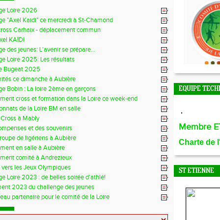
ge Loire 2026
ge "Axel Kaidi" ce mercredi à St-Chamond
cross Carhaix - déplacement commun
xel KAÏDI
e des jeunes: L'avenir se prépare...
e Loire 2025: Les résultats
e Bugeat 2025
mités ce dimanche à Aubière
e Bobin : La loire 2ème en garçons
EQUIPE TECH
ment cross et formation dans la Loire ce week-end
nnats de la Loire BM en salle
 Cross à Mably
Membre E
ompenses et des souvenirs
groupe de ligériens à Aubière
Charte de 
ment en salle à Aubière
ement comité à Andrezieux
e vers les Jeux Olympiques
ST ETIENNE
e Loire 2023 : de belles soirée d’athlé!
ent 2023 du challenge des jeunes
au partenaire pour le comité de la Loire