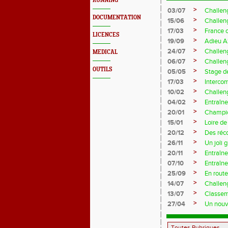
RUNNING
>
03/07
Challen
DOCUMENTATION
>
15/06
Challen
>
17/03
France 
LICENCES
>
19/09
Adieu A
>
24/07
Challeng
MEDICAL
>
06/07
Challeng
OUTILS
>
05/05
Stage d
>
17/03
Interco
>
10/02
Challeng
>
04/02
Entraîne
>
20/01
Champio
>
15/01
Loire de
>
20/12
Des réc
>
26/11
Un joli 
>
20/11
Entraîne
>
07/10
Entraîn
>
25/09
En rout
>
14/07
Challeng
>
13/07
Classem
>
27/04
Un nouve