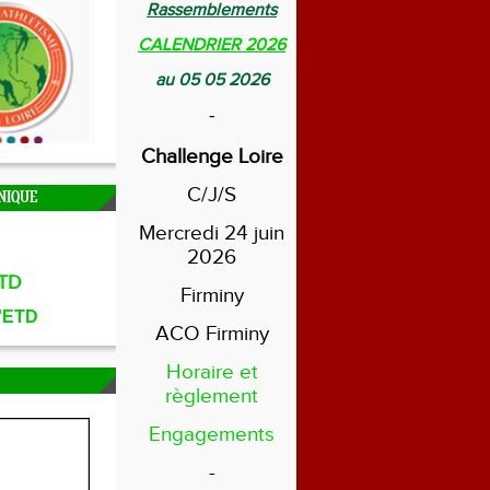
Rassemblements
CALENDRIER 2026
au 05 05 2026
-
Challenge Loire
C/J/S
NIQUE
Mercredi 24 juin
2026
TD
Firminy
l'ETD
ACO Firminy
Horaire et
règlement
Engagements
-