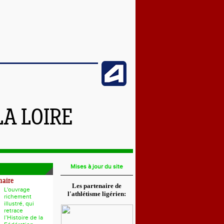
LA LOIRE
Mises à jour du site
naire
Les partenaire de
L'ouvrage
l'athlétisme ligérien:
richement
illustré, qui
retrace
l’Histoire de la