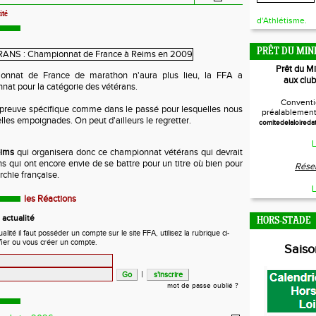
ité
d'Athlétisme.
PRÊT DU MIN
Prêt du M
ionnat de France de marathon n'aura plus lieu, la FFA a
aux club
at pour la catégorie des vétérans.
Conventi
preuve spécifique comme dans le passé pour lesquelles nous
préalablement 
elles empoignades. On peut d'ailleurs le regretter.
comitedelaloireda
L
eims
qui organisera donc ce championnat vétérans qui devrait
ns qui ont encore envie de se battre pour un titre où bien pour
Réser
rchie française.
L
les Réactions
actualité
HORS-STADE
ité il faut posséder un compte sur le site FFA, utilisez la rubrique ci-
fier ou vous créer un compte.
Sais
|
mot de passe oublié ?