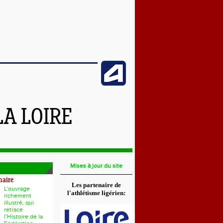
LA LOIRE
Mises à jour du site
naire
Les partenaire de
L'ouvrage
l'athlétisme ligérien:
richement
illustré, qui
retrace
l’Histoire de la