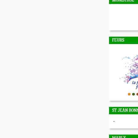
MONISTROL
FEURS
ST JEAN BON