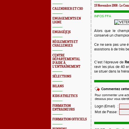
19 Novembre 2008 - Le Com
CALENDRIER ET CSO
INFOS FFA
ENGAGEMENTS EN
LIGNE
Alors que le champ
ENGAGÉ(E)S
conservé un championn
RÈGLEMENTS ET
Ce ne sera pas une é
CHALLENGES
assistions à de très b
CENTRE
DÉPARTEMENTAL
C'est l'épreuve de
R
D'AIDE À
ravir les plus de 40 a
L'ENTRAÎNEMENT
se situer dans la hiéra
SÉLECTIONS
BILANS
Commentez cette 
Pour commenter une actual
KIDS ATHLETICS
dessous pour vous identi
FORMATION
Login (Email)
:
ENTRAINEURS
Mot de Passe
:
FORMATION OFFICIELS