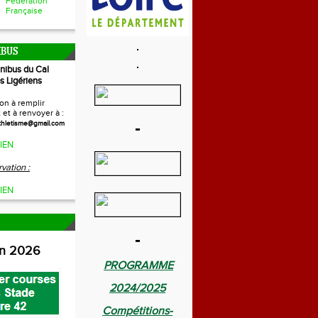
Fédération
Française
IBUS
inibus du Cal
s Ligériens
on à remplir
et à renvoyer à :
-
thletisme@gmail.com
IEN
vation :
IEN
-
on 2026
PROGRAMME
2024/2025
Compétitions-