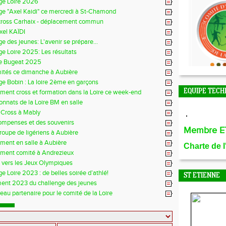
ge Loire 2026
ge "Axel Kaidi" ce mercredi à St-Chamond
cross Carhaix - déplacement commun
xel KAÏDI
e des jeunes: L'avenir se prépare...
e Loire 2025: Les résultats
e Bugeat 2025
mités ce dimanche à Aubière
e Bobin : La loire 2ème en garçons
EQUIPE TECH
ment cross et formation dans la Loire ce week-end
nnats de la Loire BM en salle
 Cross à Mably
ompenses et des souvenirs
Membre E
groupe de ligériens à Aubière
ment en salle à Aubière
Charte de 
ement comité à Andrezieux
e vers les Jeux Olympiques
e Loire 2023 : de belles soirée d’athlé!
ST ETIENNE
ent 2023 du challenge des jeunes
au partenaire pour le comité de la Loire