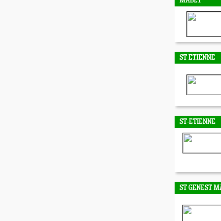
MABLY
ST ETIENNE
ST-ETIENNE
ST GENEST M