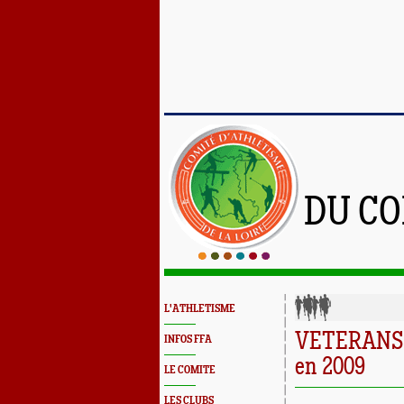
DU CO
L'ATHLETISME
VETERANS :
INFOS FFA
en 2009
LE COMITE
LES CLUBS