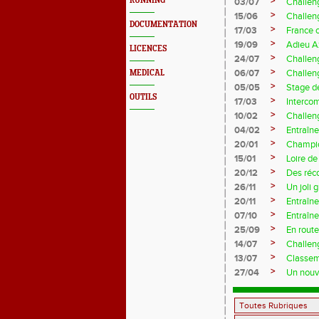
>
RUNNING
03/07
Challen
>
15/06
Challen
DOCUMENTATION
>
17/03
France 
>
19/09
Adieu A
LICENCES
>
24/07
Challeng
>
06/07
Challeng
MEDICAL
>
05/05
Stage d
OUTILS
>
17/03
Interco
>
10/02
Challeng
>
04/02
Entraîne
>
20/01
Champio
>
15/01
Loire de
>
20/12
Des réc
>
26/11
Un joli 
>
20/11
Entraîne
>
07/10
Entraîn
>
25/09
En rout
>
14/07
Challeng
>
13/07
Classem
>
27/04
Un nouve