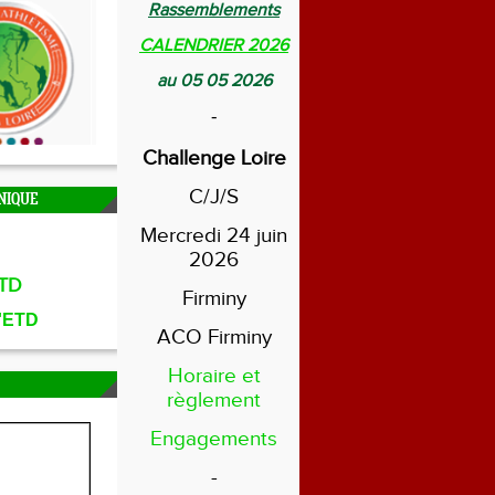
Rassemblements
CALENDRIER 2026
au 05 05 2026
-
Challenge Loire
C/J/S
NIQUE
Mercredi 24 juin
2026
TD
Firminy
l'ETD
ACO Firminy
Horaire et
règlement
Engagements
-