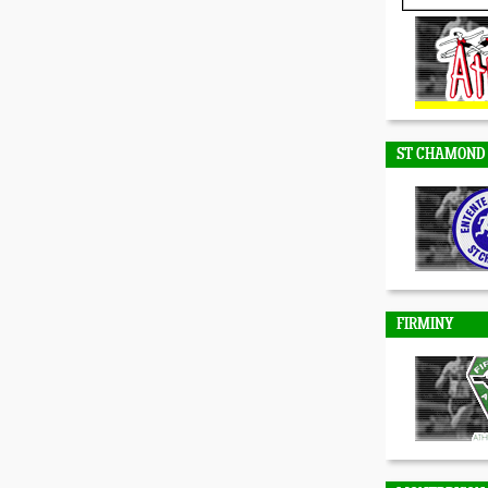
DUNIERES
ST CHAMOND
FIRMINY