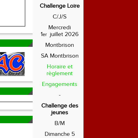
Challenge Loire
C/J/S
Mercredi
1
juillet 2026
er
Montbrison
SA Montbrison
Horaire et
règlement
Engagements
-
Challenge des
jeunes
B/M
Dimanche 5