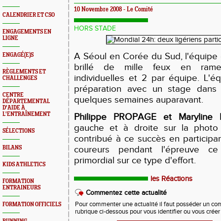
10 Novembre 2008 - Le Comité
CALENDRIER ET CSO
HORS STADE
ENGAGEMENTS EN
LIGNE
A Séoul en Corée du Sud, l'équipe
ENGAGÉ(E)S
brillé de mille feux en rame
RÈGLEMENTS ET
individuelles et 2 par équipe. L'éq
CHALLENGES
préparation avec un stage dans
CENTRE
quelques semaines auparavant.
DÉPARTEMENTAL
D'AIDE À
L'ENTRAÎNEMENT
Philippe PROPAGE et Maryline
gauche et à droite sur la photo
SÉLECTIONS
contribué à ce succès en participan
coureurs pendant l'épreuve ce
BILANS
primordial sur ce type d'effort.
KIDS ATHLETICS
les Réactions
FORMATION
ENTRAINEURS
Commentez cette actualité
Pour commenter une actualité il faut posséder un compt
FORMATION OFFICIELS
rubrique ci-dessous pour vous identifier ou vous crée