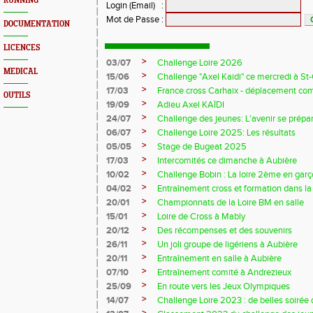
RUNNING
Login (Email)
:
Mot de Passe
:
DOCUMENTATION
LICENCES
>
03/07
Challenge Loire 2026
MEDICAL
>
15/06
Challenge "Axel Kaidi" ce mercredi à 
>
17/03
France cross Carhaix - déplacement c
OUTILS
>
19/09
Adieu Axel KAÏDI
>
24/07
Challenge des jeunes: L'avenir se prépar
>
06/07
Challenge Loire 2025: Les résultats
>
05/05
Stage de Bugeat 2025
>
17/03
Intercomités ce dimanche à Aubière
>
10/02
Challenge Bobin : La loire 2ème en gar
>
04/02
Entraînement cross et formation dans l
>
20/01
Championnats de la Loire BM en salle
>
15/01
Loire de Cross à Mably
>
20/12
Des récompenses et des souvenirs
>
26/11
Un joli groupe de ligériens à Aubière
>
20/11
Entraînement en salle à Aubière
>
07/10
Entraînement comité à Andrezieux
>
25/09
En route vers les Jeux Olympiques
>
14/07
Challenge Loire 2023 : de belles soirée d