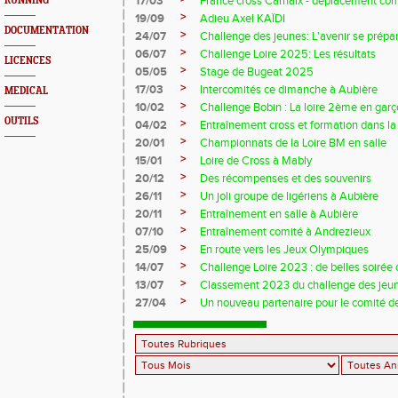
17/03
France cross Carhaix - déplacement c
RUNNING
>
19/09
Adieu Axel KAÏDI
DOCUMENTATION
>
24/07
Challenge des jeunes: L'avenir se prépar
>
06/07
Challenge Loire 2025: Les résultats
LICENCES
>
05/05
Stage de Bugeat 2025
>
17/03
Intercomités ce dimanche à Aubière
MEDICAL
>
10/02
Challenge Bobin : La loire 2ème en gar
OUTILS
>
04/02
Entraînement cross et formation dans l
>
20/01
Championnats de la Loire BM en salle
>
15/01
Loire de Cross à Mably
>
20/12
Des récompenses et des souvenirs
>
26/11
Un joli groupe de ligériens à Aubière
>
20/11
Entraînement en salle à Aubière
>
07/10
Entraînement comité à Andrezieux
>
25/09
En route vers les Jeux Olympiques
>
14/07
Challenge Loire 2023 : de belles soirée d
>
13/07
Classement 2023 du challenge des jeu
>
27/04
Un nouveau partenaire pour le comité de