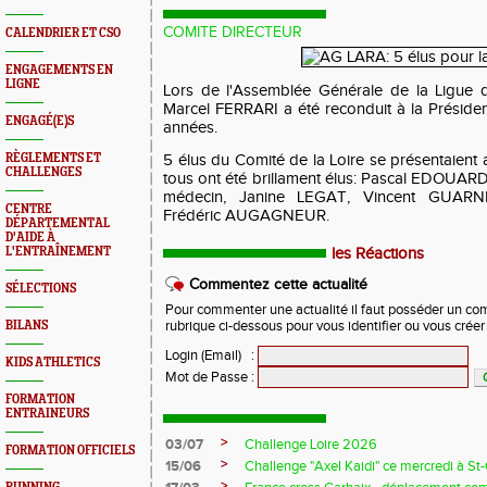
COMITE DIRECTEUR
CALENDRIER ET CSO
ENGAGEMENTS EN
LIGNE
Lors de l'Assemblée Générale de la Ligue d
Marcel FERRARI a été reconduit à la Préside
ENGAGÉ(E)S
années.
RÈGLEMENTS ET
5 élus du Comité de la Loire se présentaient 
CHALLENGES
tous ont été brillament élus: Pascal EDOUARD
médecin, Janine LEGAT, Vincent GUARN
CENTRE
Frédéric AUGAGNEUR.
DÉPARTEMENTAL
D'AIDE À
L'ENTRAÎNEMENT
les Réactions
Commentez cette actualité
SÉLECTIONS
Pour commenter une actualité il faut posséder un compt
BILANS
rubrique ci-dessous pour vous identifier ou vous crée
Login (Email)
:
KIDS ATHLETICS
Mot de Passe
:
FORMATION
ENTRAINEURS
>
03/07
Challenge Loire 2026
FORMATION OFFICIELS
>
15/06
Challenge "Axel Kaidi" ce mercredi à 
>