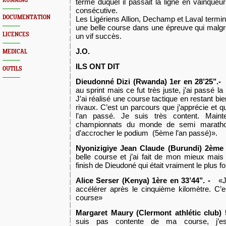
RUNNING
terme duquel il passait la ligne en vainque
consécutive.
DOCUMENTATION
Les Ligériens Allion, Dechamp et Laval termin
une belle course dans une épreuve qui malg
LICENCES
un vif succès.
J.O.
MEDICAL
ILS ONT DIT
OUTILS
Dieudonné Dizi (Rwanda) 1er en 28’25’’.-
«
au sprint mais ce fut très juste, j’ai passé la 
J’ai réalisé une course tactique en restant bi
rivaux. C’est un parcours que j’apprécie et qu
l’an passé. Je suis très content. Maint
championnats du monde de semi marathon
d’accrocher le podium (5ème l’an passé)».
Nyonizigiye Jean Claude (Burundi) 2ème e
belle course et j’ai fait de mon mieux mais
finish de Dieudoné qui était vraiment le plus for
Alice Serser (Kenya) 1ère en 33’44’’. -
«J’a
accélérer après le cinquième kilomètre. C’est
course»
Margaret Maury (Clermont athlétic club) 
suis pas contente de ma course, j’esp