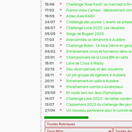
>
15/06
Challenge "Axel Kaidi" ce mercredi à 
>
17/03
France cross Carhaix - déplacement c
>
19/09
Adieu Axel KAÏDI
>
24/07
Challenge des jeunes: L'avenir se prépar
>
06/07
Challenge Loire 2025: Les résultats
>
05/05
Stage de Bugeat 2025
>
17/03
Intercomités ce dimanche à Aubière
>
10/02
Challenge Bobin : La loire 2ème en gar
>
04/02
Entraînement cross et formation dans l
>
20/01
Championnats de la Loire BM en salle
>
15/01
Loire de Cross à Mably
>
20/12
Des récompenses et des souvenirs
>
26/11
Un joli groupe de ligériens à Aubière
>
20/11
Entraînement en salle à Aubière
>
07/10
Entraînement comité à Andrezieux
>
25/09
En route vers les Jeux Olympiques
>
14/07
Challenge Loire 2023 : de belles soirée d
>
13/07
Classement 2023 du challenge des jeu
>
27/04
Un nouveau partenaire pour le comité de