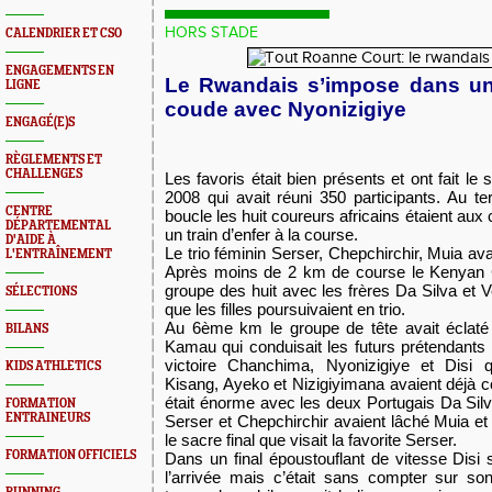
HORS STADE
CALENDRIER ET CSO
ENGAGEMENTS EN
Le Rwandais s’impose dans un
LIGNE
coude avec Nyonizigiye
ENGAGÉ(E)S
RÈGLEMENTS ET
CHALLENGES
Les favoris était bien présents et ont fait le 
2008 qui avait réuni 350 participants. Au t
CENTRE
boucle les huit coureurs africains étaient a
DÉPARTEMENTAL
un train d’enfer à la course.
D'AIDE À
Le trio féminin Serser, Chepchirchir, Muia ava
L'ENTRAÎNEMENT
Après moins de 2 km de course le Kenyan
groupe des huit avec les frères Da Silva et V
SÉLECTIONS
que les filles poursuivaient en trio.
Au 6ème km le groupe de tête avait éclaté 
BILANS
Kamau qui conduisait les futurs prétendants 
victoire Chanchima, Nyonizigiye et Disi q
KIDS ATHLETICS
Kisang, Ayeko et Nizigiyimana avaient déjà 
était énorme avec les deux Portugais Da Silv
FORMATION
ENTRAINEURS
Serser et Chepchirchir avaient lâché Muia et
le sacre final que visait la favorite Serser.
FORMATION OFFICIELS
Dans un final époustouflant de vitesse Disi
l’arrivée mais c’était sans compter sur so