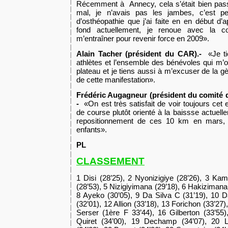
Récemment à Annecy, cela s’était bien pass
mal, je n’avais pas les jambes, c’est p
d’osthéopathie que j’ai faite en en début d
fond actuellement, je renoue avec la co
m’entraîner pour revenir force en 2009».
Alain Tacher (président du CAR).-
«Je tie
athlètes et l’ensemble des bénévoles qui m’o
plateau et je tiens aussi à m’excuser de la g
de cette manifestation».
Frédéric Augagneur (président du comité d’
-
«On est très satisfait de voir toujours cet
de course plutôt orienté à la baissse actuel
repositionnement de ces 10 km en mars, m
enfants».
PL
CLASSEMENT
1 Disi (28’25), 2 Nyonizigiye (28’26), 3 K
(28’53), 5 Nizigiyimana (29’18), 6 Hakizimana 
8 Ayeko (30’05), 9 Da Silva C (31’19), 10 D
(32’01), 12 Allion (33’18), 13 Forichon (33’27
Serser (1ère F 33’44), 16 Gilberton (33’55)
Quiret (34’00), 19 Dechamp (34’07), 20 L