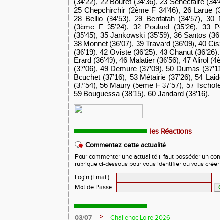
(34’22), 22 Bouret (34’36), 23 Senectaire (34
25 Chepchirchir (2ème F 34’46), 26 Larue (3
28 Bellio (34’53), 29 Benfatah (34’57), 30
(3ème F 35’24), 32 Poulard (35’26), 33 Pe
(35’45), 35 Jankowski (35’59), 36 Santos (36
38 Monnet (36’07), 39 Travard (36’09), 40 Ci
(36’19), 42 Oviste (36’25), 43 Chanut (36’26),
Erard (36’49), 46 Malatier (36’56), 47 Alirol 
(37’06), 49 Demure (37’09), 50 Dumas (37’11
Bouchet (37’16), 53 Métairie (37’26), 54 Lai
(37’54), 56 Maury (5ème F 37’57), 57 Tschofe
59 Bouguessa (38’15), 60 Jandard (38’16).
les Réactions
Commentez cette actualité
Pour commenter une actualité il faut posséder un compt
rubrique ci-dessous pour vous identifier ou vous crée
Login (Email)
:
Mot de Passe
:
>
03/07
Challenge Loire 2026