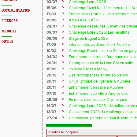
RUNNING
>
03/07
Challenge Loire 2026
>
15/06
Challenge "Axel Kaidi" ce mercredi à 
DOCUMENTATION
>
17/03
France cross Carhaix - déplacement c
>
19/09
Adieu Axel KAÏDI
LICENCES
>
24/07
Challenge des jeunes: L'avenir se prépar
MEDICAL
>
06/07
Challenge Loire 2025: Les résultats
>
05/05
Stage de Bugeat 2025
OUTILS
>
17/03
Intercomités ce dimanche à Aubière
>
10/02
Challenge Bobin : La loire 2ème en gar
>
04/02
Entraînement cross et formation dans l
>
20/01
Championnats de la Loire BM en salle
>
15/01
Loire de Cross à Mably
>
20/12
Des récompenses et des souvenirs
>
26/11
Un joli groupe de ligériens à Aubière
>
20/11
Entraînement en salle à Aubière
>
07/10
Entraînement comité à Andrezieux
>
25/09
En route vers les Jeux Olympiques
>
14/07
Challenge Loire 2023 : de belles soirée d
>
13/07
Classement 2023 du challenge des jeu
>
27/04
Un nouveau partenaire pour le comité de