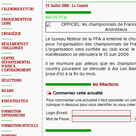
19 Juillet 2008 - Le Comité
CALENDRIER ET CSO
INFOS FFA
ENGAGEMENTS EN
LIGNE
ENGAGÉ(E)S
Le bureau fédéral de la FFA a entériné le choi
pour l'organisation des championnats de F
RÈGLEMENTS ET
CHALLENGES
L'organisation sera confiée au club local: l
manifestation se déroulera le 13 Juin 2009.
CENTRE
DÉPARTEMENTAL
Il se murmure par ailleurs que les champio
D'AIDE À
country pouraient se dérouler à Aix Les Bain
L'ENTRAÎNEMENT
prise d'ici à la fin du mois.
SÉLECTIONS
les Réactions
BILANS
Commentez cette actualité
Pour commenter une actualité il faut posséder un compt
KIDS ATHLETICS
rubrique ci-dessous pour vous identifier ou vous crée
FORMATION
Login (Email)
:
ENTRAINEURS
Mot de Passe
:
FORMATION OFFICIELS