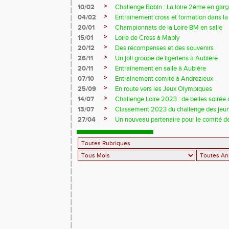
>
10/02
Challenge Bobin : La loire 2ème en gar
>
04/02
Entraînement cross et formation dans l
>
20/01
Championnats de la Loire BM en salle
>
15/01
Loire de Cross à Mably
>
20/12
Des récompenses et des souvenirs
>
26/11
Un joli groupe de ligériens à Aubière
>
20/11
Entraînement en salle à Aubière
>
07/10
Entraînement comité à Andrezieux
>
25/09
En route vers les Jeux Olympiques
>
14/07
Challenge Loire 2023 : de belles soirée d
>
13/07
Classement 2023 du challenge des jeu
>
27/04
Un nouveau partenaire pour le comité de