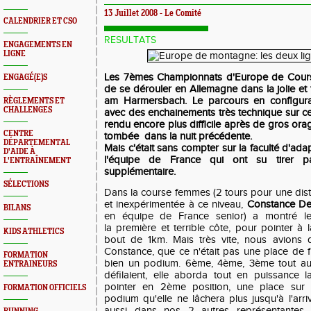
13 Juillet 2008 - Le Comité
CALENDRIER ET CSO
RESULTATS
ENGAGEMENTS EN
LIGNE
Les 7èmes Championnats d'Europe de Cour
ENGAGÉ(E)S
de se dérouler en Allemagne dans la jolie et t
am Harmersbach. Le parcours en configura
RÈGLEMENTS ET
CHALLENGES
avec des enchainements très technique sur ce
rendu encore plus difficile après de gros or
CENTRE
tombée dans la nuit précédente.
DÉPARTEMENTAL
Mais c'était sans compter sur la faculté d'ada
D'AIDE À
l'équipe de France qui ont su tirer par
L'ENTRAÎNEMENT
supplémentaire.
SÉLECTIONS
Dans la course femmes (2 tours pour une dist
et inexpérimentée à ce niveau,
Constance Dev
BILANS
en équipe de France senior) a montré 
la première et terrible côte, pour pointer à
KIDS ATHLETICS
bout de 1km. Mais très vite, nous avions 
Constance, que ce n'était pas une place de fin
FORMATION
bien un podium. 6ème, 4ème, 3ème tout au 
ENTRAINEURS
défilaient, elle aborda tout en puissance la
pointer en 2ème position, une place sur
FORMATION OFFICIELS
podium qu'elle ne lâchera plus jusqu'à l'arriv
aussi dans nos 2 autres représentante