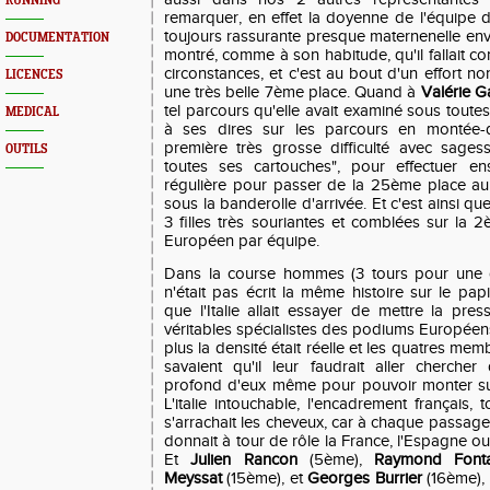
RUNNING
remarquer, en effet la doyenne de l'équipe 
toujours rassurante presque maternenelle enve
DOCUMENTATION
montré, comme à son habitude, qu'il fallait co
circonstances, et c'est au bout d'un effort no
LICENCES
une très belle 7ème place. Quand à
Valérie G
tel parcours qu'elle avait examiné sous toutes 
MEDICAL
à ses dires sur les parcours en montée-d
première très grosse difficulté avec sage
OUTILS
toutes ses cartouches", pour effectuer en
régulière pour passer de la 25ème place a
sous la banderolle d'arrivée. Et c'est ainsi q
3 filles très souriantes et comblées sur l
Européen par équipe.
Dans la course hommes (3 tours pour une d
n'était pas écrit la même histoire sur le pap
que l'Italie allait essayer de mettre la pre
véritables spécialistes des podiums Europée
plus la densité était réelle et les quatres me
savaient qu'il leur faudrait aller cherche
profond d'eux même pour pouvoir monter su
L'italie intouchable, l'encadrement français,
s'arrachait les cheveux, car à chaque passag
donnait à tour de rôle la France, l'Espagne ou
Et
Julien Rancon
(5ème),
Raymond Fonta
Meyssat
(15ème), et
Georges Burrier
(16ème), 