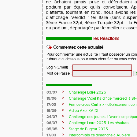
ne lâchaient jamais prise et défendaient 
podium par équipe qu'ils convoîtaient. A
d'attente, tournant en rond, nous avions les
d'affichage. Verdict : 1er Italie (sans sus
3ème France 32pt, 4ème Turquie 32pt ... la 
du podium, départagée par le meilleur classe
les Réactions
Commentez cette actualité
Pour commenter une actualité il faut posséder un compt
rubrique ci-dessous pour vous identifier ou vous crée
Login (Email)
:
Mot de Passe
:
>
03/07
Challenge Loire 2026
>
15/06
Challenge "Axel Kaidi" ce mercredi à 
>
17/03
France cross Carhaix - déplacement c
>
19/09
Adieu Axel KAÏDI
>
24/07
Challenge des jeunes: L'avenir se prépar
>
06/07
Challenge Loire 2025: Les résultats
>
05/05
Stage de Bugeat 2025
>
17/03
Intercomités ce dimanche à Aubière